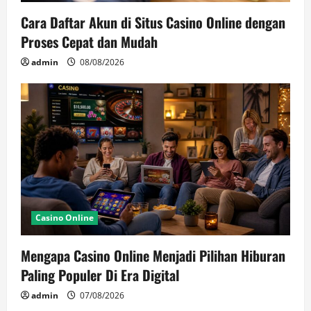
Cara Daftar Akun di Situs Casino Online dengan
Proses Cepat dan Mudah
admin
08/08/2026
Casino Online
Mengapa Casino Online Menjadi Pilihan Hiburan
Paling Populer Di Era Digital
admin
07/08/2026