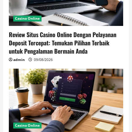
Casino Online
Review Situs Casino Online Dengan Pelayanan
Deposit Tercepat: Temukan Pilihan Terbaik
untuk Pengalaman Bermain Anda
admin
09/08/2026
Casino Online