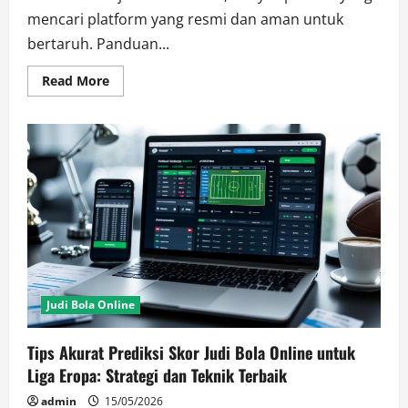
mencari platform yang resmi dan aman untuk
bertaruh. Panduan...
Read
Read More
more
about
Panduan
Lengkap
Daftar
Judi
Bola
Online
Resmi
dan
Aman
Untuk
Pemula
Judi Bola Online
Tips Akurat Prediksi Skor Judi Bola Online untuk
Liga Eropa: Strategi dan Teknik Terbaik
admin
15/05/2026