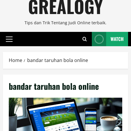
GREALOGY
Tips dan Trik Tentang Judi Online terbaik.
WATCH
Primary
Menu
Home
bandar taruhan bola online
bandar taruhan bola online