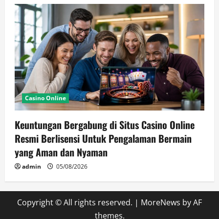
Casino Online
Keuntungan Bergabung di Situs Casino Online
Resmi Berlisensi Untuk Pengalaman Bermain
yang Aman dan Nyaman
admin
05/08/2026
Copyright © All rights reserved.
|
MoreNews
by AF
themes.