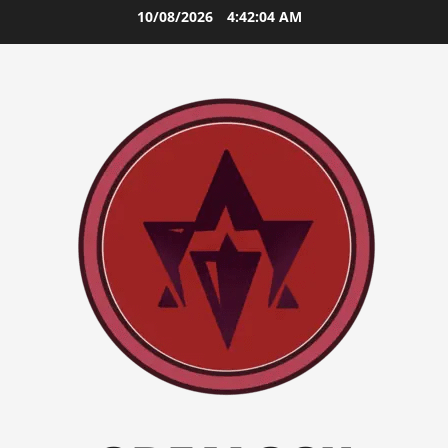
Skip
10/08/2026
4:42:05 AM
to
content