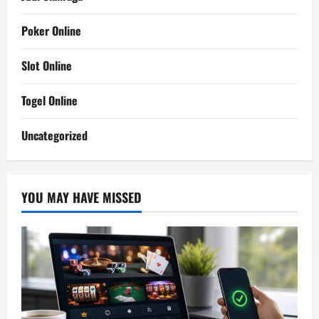
Poker Online
Slot Online
Togel Online
Uncategorized
YOU MAY HAVE MISSED