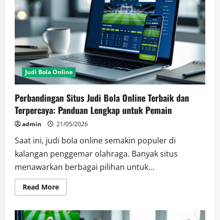
Judi
Bola
Online
Tanpa
Ribet:
Panduan
Praktis
untuk
Pemain
Judi Bola Online
Perbandingan Situs Judi Bola Online Terbaik dan
Terpercaya: Panduan Lengkap untuk Pemain
admin
21/05/2026
Saat ini, judi bola online semakin populer di
kalangan penggemar olahraga. Banyak situs
menawarkan berbagai pilihan untuk...
Read
Read More
more
about
Perbandingan
Situs