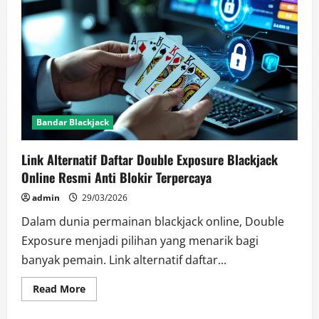
Blackjack
Online
Resmi
dengan
Deposit
Rendah
&
Withdraw
Cepat
untuk
Pemain
Cerdas
Bandar Blackjack
Link Alternatif Daftar Double Exposure Blackjack
Online Resmi Anti Blokir Terpercaya
admin
29/03/2026
Dalam dunia permainan blackjack online, Double
Exposure menjadi pilihan yang menarik bagi
banyak pemain. Link alternatif daftar...
Read
Read More
more
about
Link