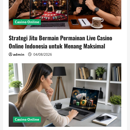
Casino Online
Strategi Jitu Bermain Permainan Live Casino
Online Indonesia untuk Menang Maksimal
admin
04/08/2026
Casino Online