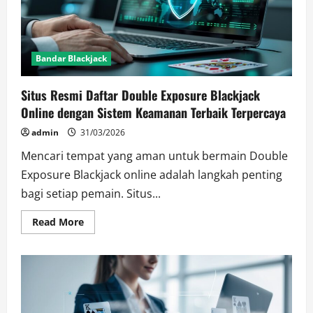
Bandar Blackjack
Situs Resmi Daftar Double Exposure Blackjack
Online dengan Sistem Keamanan Terbaik Terpercaya
admin
31/03/2026
Mencari tempat yang aman untuk bermain Double
Exposure Blackjack online adalah langkah penting
bagi setiap pemain. Situs...
Read
Read More
more
about
Situs
Resmi
Daftar
Double
Exposure
Blackjack
Online