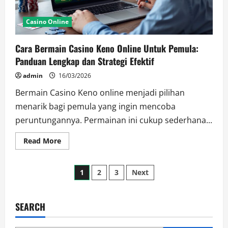
dan
Rekomendasi
Casino Online
Cara Bermain Casino Keno Online Untuk Pemula:
Panduan Lengkap dan Strategi Efektif
admin
16/03/2026
Bermain Casino Keno online menjadi pilihan
menarik bagi pemula yang ingin mencoba
peruntungannya. Permainan ini cukup sederhana...
Read
Read More
more
about
Cara
Posts
Bermain
1
2
3
Next
Casino
Keno
pagination
Online
Untuk
Pemula:
SEARCH
Panduan
Lengkap
dan