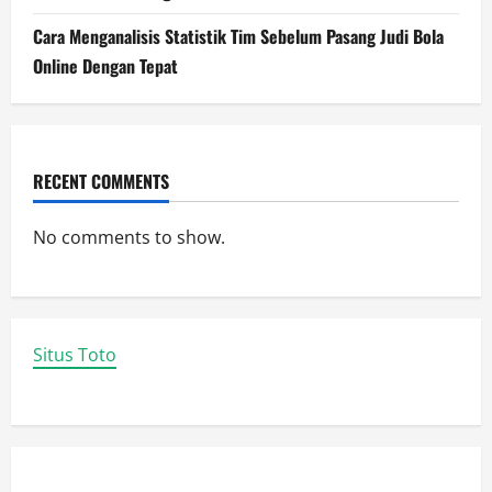
Cara Menganalisis Statistik Tim Sebelum Pasang Judi Bola
Online Dengan Tepat
RECENT COMMENTS
No comments to show.
Situs Toto