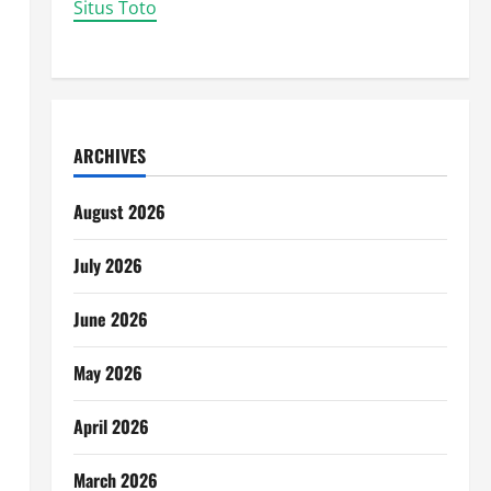
Situs Toto
ARCHIVES
August 2026
July 2026
June 2026
May 2026
April 2026
March 2026