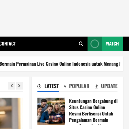
CONTACT
WATCH
inan Live Casino Online Indonesia untuk Menang Maksimal
LATEST
POPULAR
UPDATE
Keuntungan Bergabung di
Situs Casino Online
Resmi Berlisensi Untuk
Pengalaman Bermain
yang Aman dan Nyaman