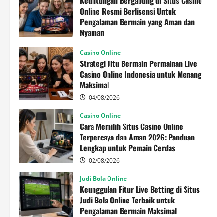
Keuntungan Bergabung di Situs Casino
Online Resmi Berlisensi Untuk
Pengalaman Bermain yang Aman dan
Nyaman
05/08/2026
Casino Online
Strategi Jitu Bermain Permainan Live
Casino Online Indonesia untuk Menang
Maksimal
04/08/2026
Casino Online
Cara Memilih Situs Casino Online
Terpercaya dan Aman 2026: Panduan
Lengkap untuk Pemain Cerdas
02/08/2026
Judi Bola Online
Keunggulan Fitur Live Betting di Situs
Judi Bola Online Terbaik untuk
Pengalaman Bermain Maksimal