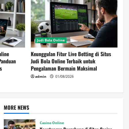
Judi Bola Online
nline
Keunggulan Fitur Live Betting di Situs
Panduan
Judi Bola Online Terbaik untuk
s
Pengalaman Bermain Maksimal
admin
01/08/2026
MORE NEWS
Casino Online