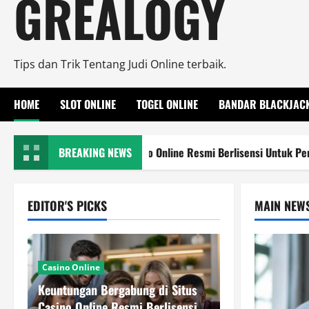
GREALOGY
Tips dan Trik Tentang Judi Online terbaik.
HOME
SLOT ONLINE
TOGEL ONLINE
BANDAR BLACKJAC
ng di Situs Casino Online Resmi Berlisensi Untuk Pengalaman Berm
BREAKING NEWS
EDITOR'S PICKS
MAIN NEW
Casino Online
Keuntungan Bergabung di Situs
Casino Online Resmi Berlisensi