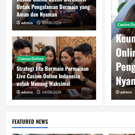
Untuk Pengalaman Bermain yang
Aman dan Nyaman
admin
05/08/2026
o Online
untungan Bergabung di Situs Cas
ine Resmi Berlisensi Untuk
Casino Online
ngalaman Bermain yang Aman d
Strategi Jitu Bermain Permainan
Live Casino Online Indonesia
aman
untuk Menang Maksimal
in
05/08/2026
admin
04/08/2026
FEATURED NEWS