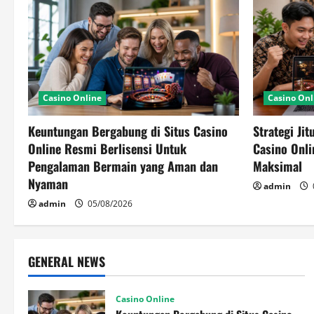
Casino Online
Casino Onl
Keuntungan Bergabung di Situs Casino
Strategi Ji
Online Resmi Berlisensi Untuk
Casino Onli
Pengalaman Bermain yang Aman dan
Maksimal
Nyaman
admin
admin
05/08/2026
GENERAL NEWS
Casino Online