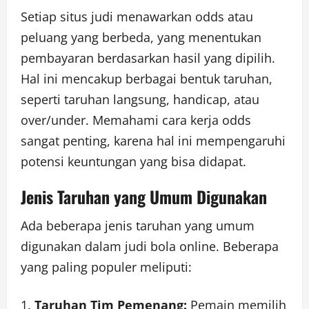
Setiap situs judi menawarkan odds atau
peluang yang berbeda, yang menentukan
pembayaran berdasarkan hasil yang dipilih.
Hal ini mencakup berbagai bentuk taruhan,
seperti taruhan langsung, handicap, atau
over/under. Memahami cara kerja odds
sangat penting, karena hal ini mempengaruhi
potensi keuntungan yang bisa didapat.
Jenis Taruhan yang Umum Digunakan
Ada beberapa jenis taruhan yang umum
digunakan dalam judi bola online. Beberapa
yang paling populer meliputi:
Taruhan Tim Pemenang:
Pemain memilih