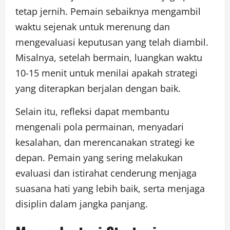
tetap jernih. Pemain sebaiknya mengambil
waktu sejenak untuk merenung dan
mengevaluasi keputusan yang telah diambil.
Misalnya, setelah bermain, luangkan waktu
10-15 menit untuk menilai apakah strategi
yang diterapkan berjalan dengan baik.
Selain itu, refleksi dapat membantu
mengenali pola permainan, menyadari
kesalahan, dan merencanakan strategi ke
depan. Pemain yang sering melakukan
evaluasi dan istirahat cenderung menjaga
suasana hati yang lebih baik, serta menjaga
disiplin dalam jangka panjang.