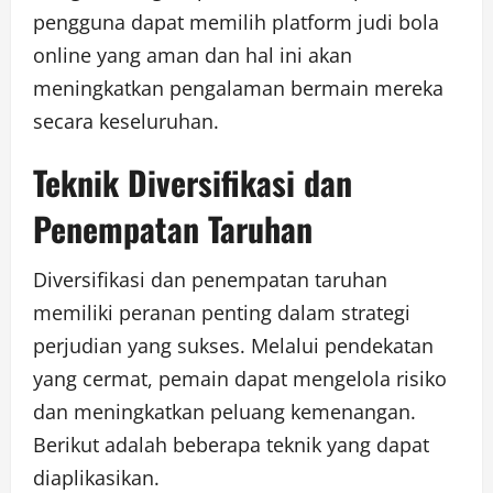
pengguna dapat memilih platform judi bola
online yang aman dan hal ini akan
meningkatkan pengalaman bermain mereka
secara keseluruhan.
Teknik Diversifikasi dan
Penempatan Taruhan
Diversifikasi dan penempatan taruhan
memiliki peranan penting dalam strategi
perjudian yang sukses. Melalui pendekatan
yang cermat, pemain dapat mengelola risiko
dan meningkatkan peluang kemenangan.
Berikut adalah beberapa teknik yang dapat
diaplikasikan.