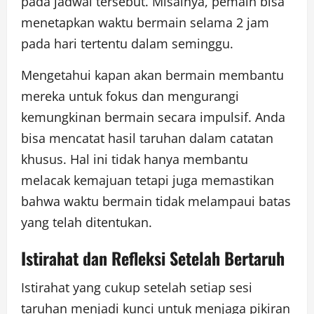
pada jadwal tersebut. Misalnya, pemain bisa
menetapkan waktu bermain selama 2 jam
pada hari tertentu dalam seminggu.
Mengetahui kapan akan bermain membantu
mereka untuk fokus dan mengurangi
kemungkinan bermain secara impulsif. Anda
bisa mencatat hasil taruhan dalam catatan
khusus. Hal ini tidak hanya membantu
melacak kemajuan tetapi juga memastikan
bahwa waktu bermain tidak melampaui batas
yang telah ditentukan.
Istirahat dan Refleksi Setelah Bertaruh
Istirahat yang cukup setelah setiap sesi
taruhan menjadi kunci untuk menjaga pikiran