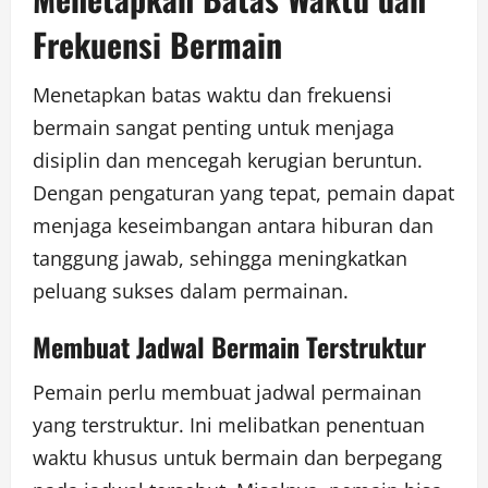
Frekuensi Bermain
Menetapkan batas waktu dan frekuensi
bermain sangat penting untuk menjaga
disiplin dan mencegah kerugian beruntun.
Dengan pengaturan yang tepat, pemain dapat
menjaga keseimbangan antara hiburan dan
tanggung jawab, sehingga meningkatkan
peluang sukses dalam permainan.
Membuat Jadwal Bermain Terstruktur
Pemain perlu membuat jadwal permainan
yang terstruktur. Ini melibatkan penentuan
waktu khusus untuk bermain dan berpegang