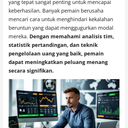
yang tepat sangat penting untuk mencapai
keberhasilan. Banyak pemain berusaha
mencari cara untuk menghindari kekalahan
beruntun yang dapat menggugurkan modal
mereka.
Dengan memahami analisis tim,
statistik pertandingan, dan teknik
pengelolaan uang yang baik, pemain
dapat meningkatkan peluang menang
secara signifikan.