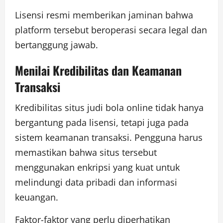
Lisensi resmi memberikan jaminan bahwa
platform tersebut beroperasi secara legal dan
bertanggung jawab.
Menilai Kredibilitas dan Keamanan
Transaksi
Kredibilitas situs judi bola online tidak hanya
bergantung pada lisensi, tetapi juga pada
sistem keamanan transaksi. Pengguna harus
memastikan bahwa situs tersebut
menggunakan enkripsi yang kuat untuk
melindungi data pribadi dan informasi
keuangan.
Faktor-faktor yang perlu diperhatikan