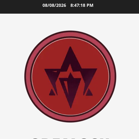
Skip
08/08/2026
8:47:19 PM
to
content