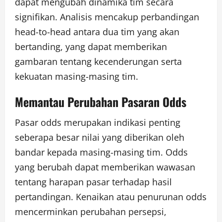
dapat mengubah dinamika tim secara
signifikan. Analisis mencakup perbandingan
head-to-head antara dua tim yang akan
bertanding, yang dapat memberikan
gambaran tentang kecenderungan serta
kekuatan masing-masing tim.
Memantau Perubahan Pasaran Odds
Pasar odds merupakan indikasi penting
seberapa besar nilai yang diberikan oleh
bandar kepada masing-masing tim. Odds
yang berubah dapat memberikan wawasan
tentang harapan pasar terhadap hasil
pertandingan. Kenaikan atau penurunan odds
mencerminkan perubahan persepsi,