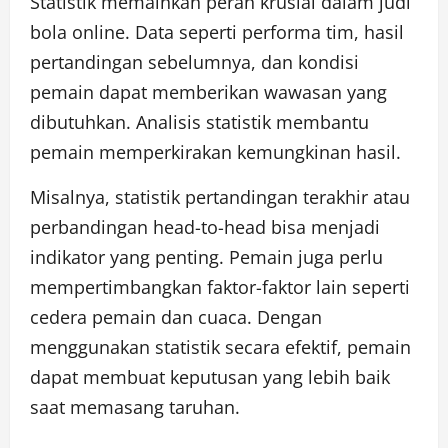
Statistik memainkan peran krusial dalam judi
bola online. Data seperti performa tim, hasil
pertandingan sebelumnya, dan kondisi
pemain dapat memberikan wawasan yang
dibutuhkan. Analisis statistik membantu
pemain memperkirakan kemungkinan hasil.
Misalnya, statistik pertandingan terakhir atau
perbandingan head-to-head bisa menjadi
indikator yang penting. Pemain juga perlu
mempertimbangkan faktor-faktor lain seperti
cedera pemain dan cuaca. Dengan
menggunakan statistik secara efektif, pemain
dapat membuat keputusan yang lebih baik
saat memasang taruhan.