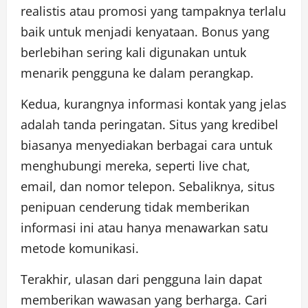
realistis atau promosi yang tampaknya terlalu
baik untuk menjadi kenyataan. Bonus yang
berlebihan sering kali digunakan untuk
menarik pengguna ke dalam perangkap.
Kedua, kurangnya informasi kontak yang jelas
adalah tanda peringatan. Situs yang kredibel
biasanya menyediakan berbagai cara untuk
menghubungi mereka, seperti live chat,
email, dan nomor telepon. Sebaliknya, situs
penipuan cenderung tidak memberikan
informasi ini atau hanya menawarkan satu
metode komunikasi.
Terakhir, ulasan dari pengguna lain dapat
memberikan wawasan yang berharga. Cari