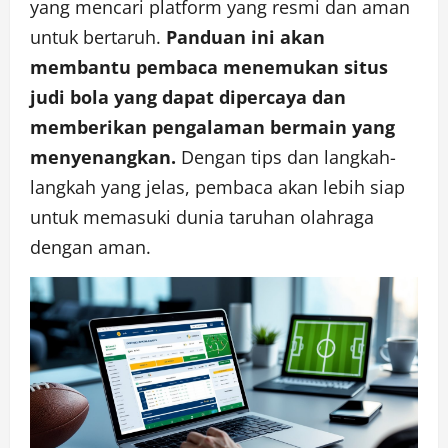
yang mencari platform yang resmi dan aman
untuk bertaruh.
Panduan ini akan
membantu pembaca menemukan situs
judi bola yang dapat dipercaya dan
memberikan pengalaman bermain yang
menyenangkan.
Dengan tips dan langkah-
langkah yang jelas, pembaca akan lebih siap
untuk memasuki dunia taruhan olahraga
dengan aman.