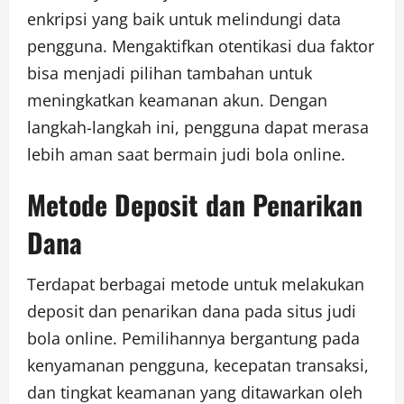
enkripsi yang baik untuk melindungi data
pengguna. Mengaktifkan otentikasi dua faktor
bisa menjadi pilihan tambahan untuk
meningkatkan keamanan akun. Dengan
langkah-langkah ini, pengguna dapat merasa
lebih aman saat bermain judi bola online.
Metode Deposit dan Penarikan
Dana
Terdapat berbagai metode untuk melakukan
deposit dan penarikan dana pada situs judi
bola online. Pemilihannya bergantung pada
kenyamanan pengguna, kecepatan transaksi,
dan tingkat keamanan yang ditawarkan oleh