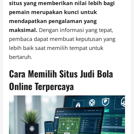
situs yang memberikan nilai lebih bagi
pemain merupakan kunci untuk
mendapatkan pengalaman yang
maksimal.
Dengan informasi yang tepat,
pembaca dapat membuat keputusan yang
lebih baik saat memilih tempat untuk
bertaruh.
Cara Memilih Situs Judi Bola
Online Terpercaya