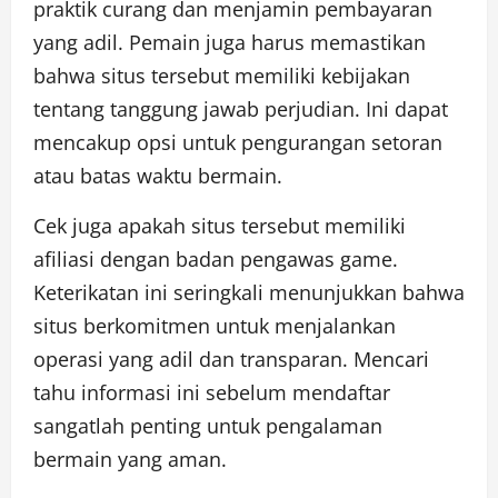
praktik curang dan menjamin pembayaran
yang adil. Pemain juga harus memastikan
bahwa situs tersebut memiliki kebijakan
tentang tanggung jawab perjudian. Ini dapat
mencakup opsi untuk pengurangan setoran
atau batas waktu bermain.
Cek juga apakah situs tersebut memiliki
afiliasi dengan badan pengawas game.
Keterikatan ini seringkali menunjukkan bahwa
situs berkomitmen untuk menjalankan
operasi yang adil dan transparan. Mencari
tahu informasi ini sebelum mendaftar
sangatlah penting untuk pengalaman
bermain yang aman.