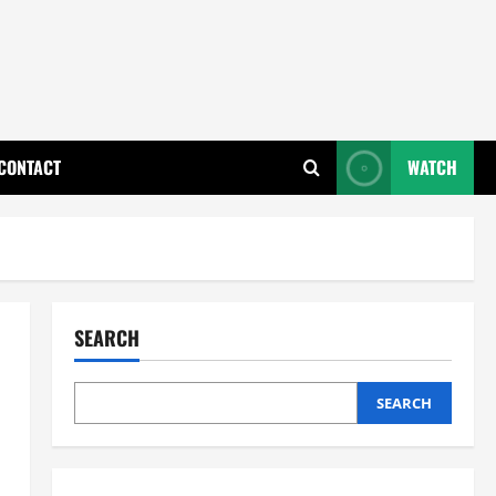
CONTACT
WATCH
SEARCH
SEARCH