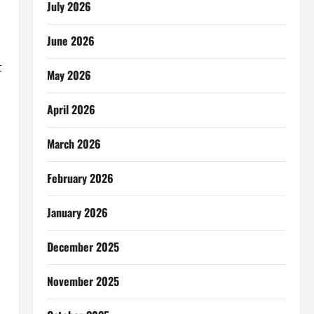
July 2026
June 2026
t
May 2026
April 2026
March 2026
February 2026
January 2026
December 2025
November 2025