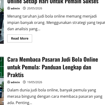
Online Setiap Hari Untuk Pemain Sukses
dan
Terpercaya:
Panduan
admin
20/05/2026
Lengkap
untuk
Menang taruhan judi bola online memang menjadi
Pemain
impian banyak orang. Menggunakan strategi yang tepa
dan analisis yang...
Read
Read More
more
about
Trik
Rahasia
Menang
Cara Membaca Pasaran Judi Bola Online
Taruhan
Judi
Bola
untuk Pemula: Panduan Lengkap dan
Online
Setiap
Praktis
Hari
Untuk
Pemain
admin
19/05/2026
Sukses
Dalam dunia judi bola online, banyak pemula yang
merasa bingung dengan cara membaca pasaran yang
ada. Penting...