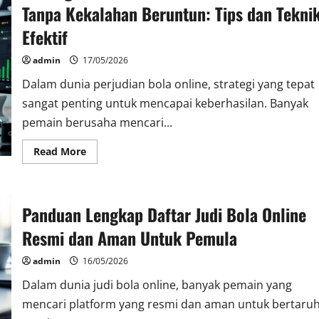
dengan
Tanpa Kekalahan Beruntun: Tips dan Tekni
Odds
Tertinggi
Efektif
2026
untuk
Pengalaman
admin
17/05/2026
Taruhan
Terbaik
Dalam dunia perjudian bola online, strategi yang tepat
sangat penting untuk mencapai keberhasilan. Banyak
pemain berusaha mencari...
Read
Read More
more
about
Strategi
Jitu
Bermain
Panduan Lengkap Daftar Judi Bola Online
Judi
Bola
Online
Resmi dan Aman Untuk Pemula
Tanpa
Kekalahan
Beruntun:
admin
16/05/2026
Tips
dan
Dalam dunia judi bola online, banyak pemain yang
Teknik
Efektif
mencari platform yang resmi dan aman untuk bertaruh