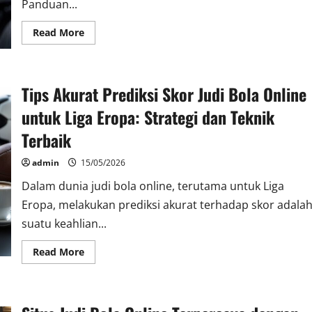
Panduan...
Read
Read More
more
about
Panduan
Lengkap
Daftar
Tips Akurat Prediksi Skor Judi Bola Online
Judi
Bola
Online
untuk Liga Eropa: Strategi dan Teknik
Resmi
dan
Terbaik
Aman
Untuk
Pemula
admin
15/05/2026
Dalam dunia judi bola online, terutama untuk Liga
Eropa, melakukan prediksi akurat terhadap skor adala
suatu keahlian...
Read
Read More
more
about
Tips
Akurat
Prediksi
Skor