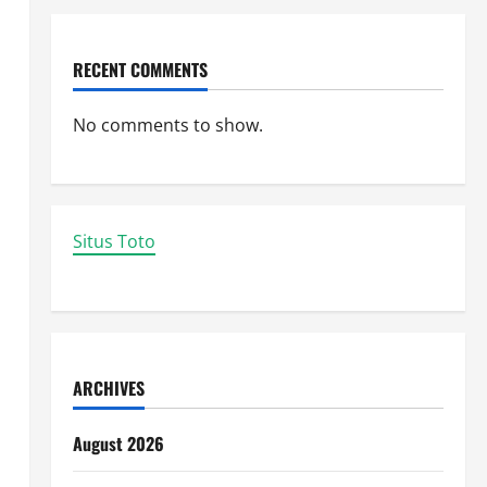
RECENT COMMENTS
No comments to show.
Situs Toto
ARCHIVES
August 2026