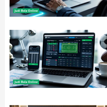
Judi Bola Online
Judi Bola Online