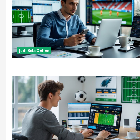
Judi Bola Online