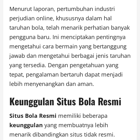
Menurut laporan, pertumbuhan industri
perjudian online, khususnya dalam hal
taruhan bola, telah menarik perhatian banyak
pengguna baru. Ini menciptakan pentingnya
mengetahui cara bermain yang bertanggung
jawab dan mengetahui berbagai jenis taruhan
yang tersedia. Dengan pengetahuan yang
tepat, pengalaman bertaruh dapat menjadi
lebih menyenangkan dan aman.
Keunggulan Situs Bola Resmi
Situs Bola Resmi
memiliki beberapa
keunggulan
yang membuatnya lebih
menarik dibandingkan situs tidak resmi.