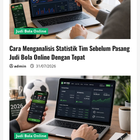
Judi Bola Online
Cara Menganalisis Statistik Tim Sebelum Pasang
Judi Bola Online Dengan Tepat
admin
31/07/2026
Judi Bola Online