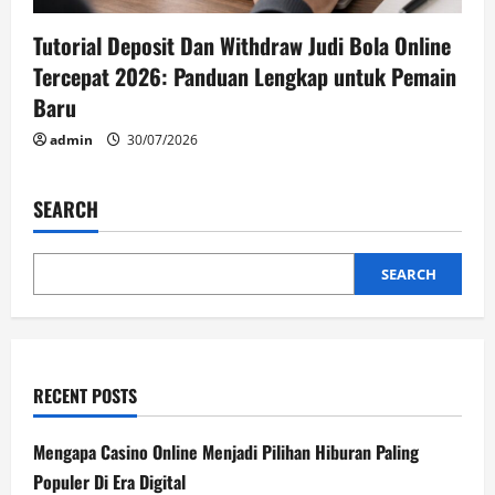
Tutorial Deposit Dan Withdraw Judi Bola Online
Tercepat 2026: Panduan Lengkap untuk Pemain
Baru
admin
30/07/2026
SEARCH
SEARCH
RECENT POSTS
Mengapa Casino Online Menjadi Pilihan Hiburan Paling
Populer Di Era Digital