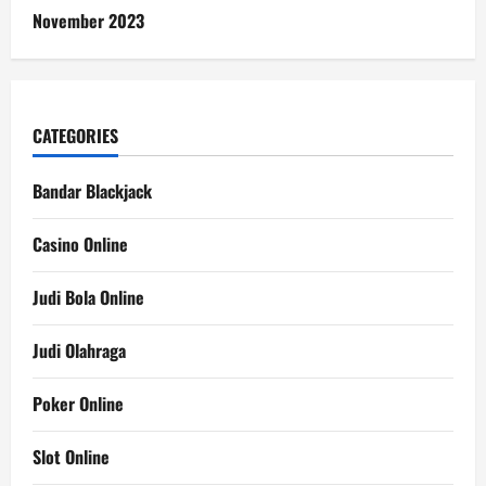
November 2023
CATEGORIES
Bandar Blackjack
Casino Online
Judi Bola Online
Judi Olahraga
Poker Online
Slot Online