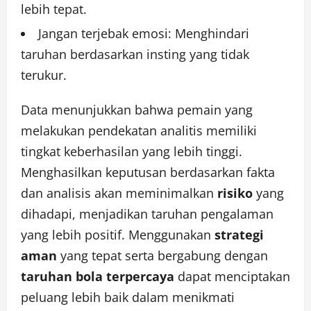
lebih tepat.
Jangan terjebak emosi: Menghindari
taruhan berdasarkan insting yang tidak
terukur.
Data menunjukkan bahwa pemain yang
melakukan pendekatan analitis memiliki
tingkat keberhasilan yang lebih tinggi.
Menghasilkan keputusan berdasarkan fakta
dan analisis akan meminimalkan
risiko
yang
dihadapi, menjadikan taruhan pengalaman
yang lebih positif. Menggunakan
strategi
aman
yang tepat serta bergabung dengan
taruhan bola terpercaya
dapat menciptakan
peluang lebih baik dalam menikmati