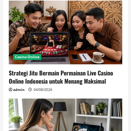
Casino Online
Strategi Jitu Bermain Permainan Live Casino
Online Indonesia untuk Menang Maksimal
admin
04/08/2026