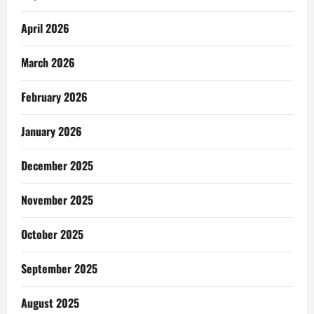
April 2026
March 2026
February 2026
January 2026
December 2025
November 2025
October 2025
September 2025
August 2025