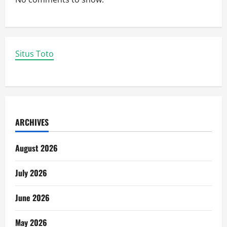
Situs Toto
ARCHIVES
August 2026
July 2026
June 2026
May 2026