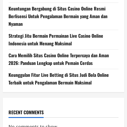
Keuntungan Bergabung di Situs Casino Online Resmi
Berlisensi Untuk Pengalaman Bermain yang Aman dan
Nyaman
Strategi Jitu Bermain Permainan Live Casino Online
Indonesia untuk Menang Maksimal
Cara Memilih Situs Casino Online Terpercaya dan Aman
2026: Panduan Lengkap untuk Pemain Cerdas
Keunggulan Fitur Live Betting di Situs Judi Bola Online
Terbaik untuk Pengalaman Bermain Maksimal
RECENT COMMENTS
No comments to show.