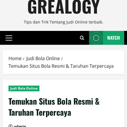
GREALOGY
Tips dan Trik Tentang Judi Online terbaik.
WATCH
Primary
Menu
Home
Judi Bola Online
Temukan Situs Bola Resmi & Taruhan Terpercaya
Judi Bola Online
Temukan Situs Bola Resmi &
Taruhan Terpercaya
admin