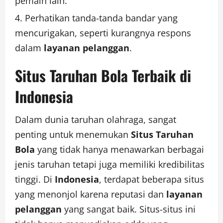
pemain lain.
Perhatikan tanda-tanda bandar yang
mencurigakan, seperti kurangnya respons
dalam
layanan pelanggan
.
Situs Taruhan Bola Terbaik di
Indonesia
Dalam dunia taruhan olahraga, sangat
penting untuk menemukan
Situs Taruhan
Bola
yang tidak hanya menawarkan berbagai
jenis taruhan tetapi juga memiliki kredibilitas
tinggi. Di
Indonesia
, terdapat beberapa situs
yang menonjol karena reputasi dan
layanan
pelanggan
yang sangat baik. Situs-situs ini