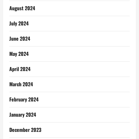
August 2024
July 2024
June 2024
May 2024
April 2024
March 2024
February 2024
January 2024
December 2023