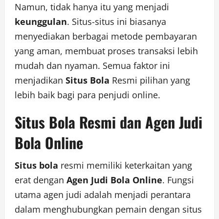
Namun, tidak hanya itu yang menjadi
keunggulan
. Situs-situs ini biasanya
menyediakan berbagai metode pembayaran
yang aman, membuat proses transaksi lebih
mudah dan nyaman. Semua faktor ini
menjadikan
Situs Bola
Resmi pilihan yang
lebih baik bagi para penjudi online.
Situs Bola Resmi dan Agen Judi
Bola Online
Situs bola
resmi memiliki keterkaitan yang
erat dengan
Agen Judi Bola Online
. Fungsi
utama agen judi adalah menjadi perantara
dalam menghubungkan pemain dengan situs