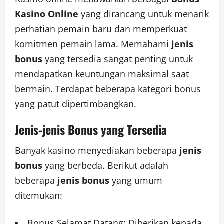
Kasino Online
yang dirancang untuk menarik
perhatian pemain baru dan memperkuat
komitmen pemain lama. Memahami
jenis
bonus
yang tersedia sangat penting untuk
mendapatkan keuntungan maksimal saat
bermain. Terdapat beberapa kategori bonus
yang patut dipertimbangkan.
Jenis-jenis Bonus yang Tersedia
Banyak kasino menyediakan beberapa
jenis
bonus
yang berbeda. Berikut adalah
beberapa
jenis bonus
yang umum
ditemukan:
Bonus Selamat Datang: Diberikan kepada