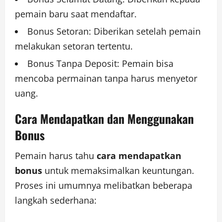
pemain baru saat mendaftar.
Bonus Setoran: Diberikan setelah pemain
melakukan setoran tertentu.
Bonus Tanpa Deposit: Pemain bisa
mencoba permainan tanpa harus menyetor
uang.
Cara Mendapatkan dan Menggunakan
Bonus
Pemain harus tahu
cara mendapatkan
bonus
untuk memaksimalkan keuntungan.
Proses ini umumnya melibatkan beberapa
langkah sederhana: