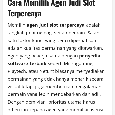
Cara Memilih Agen Judi Slot
Terpercaya
Memilih
agen judi slot terpercaya
adalah
langkah penting bagi setiap pemain. Salah
satu faktor kunci yang perlu diperhatikan
adalah kualitas permainan yang ditawarkan.
Agen yang bekerja sama dengan
penyedia
software terbaik
seperti Microgaming,
Playtech, atau NetEnt biasanya menyediakan
permainan yang tidak hanya menarik secara
visual tetapi juga memberikan pengalaman
bermain yang lebih mendebarkan dan adil.
Dengan demikian, prioritas utama harus
diberikan kepada agen yang memiliki lisensi