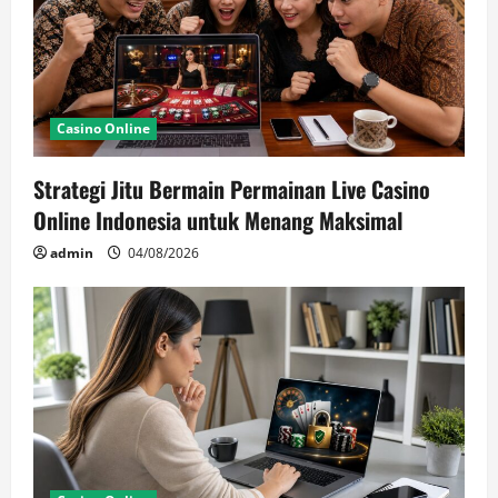
Casino Online
Strategi Jitu Bermain Permainan Live Casino
Online Indonesia untuk Menang Maksimal
admin
04/08/2026