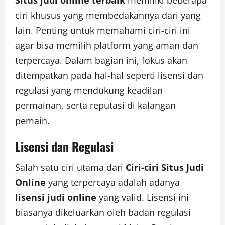
ciri khusus yang membedakannya dari yang
lain. Penting untuk memahami ciri-ciri ini
agar bisa memilih platform yang aman dan
terpercaya. Dalam bagian ini, fokus akan
ditempatkan pada hal-hal seperti lisensi dan
regulasi yang mendukung keadilan
permainan, serta reputasi di kalangan
pemain.
Lisensi dan Regulasi
Salah satu ciri utama dari
Ciri-ciri Situs Judi
Online
yang terpercaya adalah adanya
lisensi judi online
yang valid. Lisensi ini
biasanya dikeluarkan oleh badan regulasi