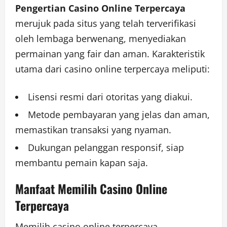
Pengertian Casino Online Terpercaya
merujuk pada situs yang telah terverifikasi
oleh lembaga berwenang, menyediakan
permainan yang fair dan aman. Karakteristik
utama dari casino online terpercaya meliputi:
Lisensi resmi dari otoritas yang diakui.
Metode pembayaran yang jelas dan aman,
memastikan transaksi yang nyaman.
Dukungan pelanggan responsif, siap
membantu pemain kapan saja.
Manfaat Memilih Casino Online
Terpercaya
Memilih casino online terpercaya