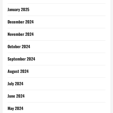
January 2025
December 2024
November 2024
October 2024
September 2024
August 2024
July 2024
June 2024
May 2024