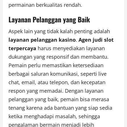
permainan berkualitas rendah.
Layanan Pelanggan yang Baik
Aspek lain yang tidak kalah penting adalah
layanan pelanggan kasino
.
Agen judi slot
terpercaya
harus menyediakan layanan
dukungan yang responsif dan membantu.
Pemain perlu memastikan ketersediaan
berbagai saluran komunikasi, seperti live
chat, email, atau telepon, dan kecepatan
respon yang memadai. Dengan layanan
pelanggan yang baik, pemain bisa merasa
tenang karena ada bantuan yang siap sedia
ketika menghadapi masalah, sehingga
pengalaman bermain menjadi lebih