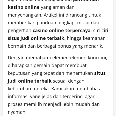
kasino online
yang aman dan
menyenangkan. Artikel ini dirancang untuk
memberikan panduan lengkap, mulai dari
pengertian
casino online terpercaya
, ciri-ciri
situs judi online terbaik
, hingga keamanan
bermain dan berbagai bonus yang menarik.
Dengan memahami elemen-elemen kunci ini,
diharapkan pemain dapat membuat
keputusan yang tepat dan menemukan
situs
judi online terbaik
sesuai dengan
kebutuhan mereka. Kami akan membahas
informasi yang jelas dan terperinci agar
proses memilih menjadi lebih mudah dan
nyaman.