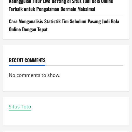
Keunggulan Fitur Live Betting di Situs Judi Bola Online
Terbaik untuk Pengalaman Bermain Maksimal
Cara Menganalisis Statistik Tim Sebelum Pasang Judi Bola
Online Dengan Tepat
RECENT COMMENTS
No comments to show.
Situs Toto