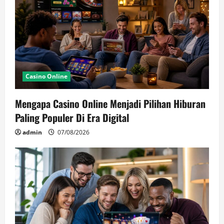
Casino Online
Mengapa Casino Online Menjadi Pilihan Hiburan
Paling Populer Di Era Digital
admin
07/08/2026