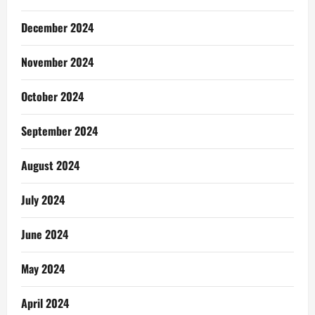
December 2024
November 2024
October 2024
September 2024
August 2024
July 2024
June 2024
May 2024
April 2024