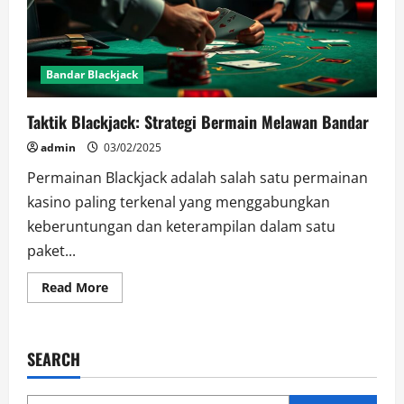
Bandar Blackjack
Taktik Blackjack: Strategi Bermain Melawan Bandar
admin
03/02/2025
Permainan Blackjack adalah salah satu permainan
kasino paling terkenal yang menggabungkan
keberuntungan dan keterampilan dalam satu
paket...
Read
Read More
more
about
Taktik
Blackjack:
Strategi
SEARCH
Bermain
Melawan
Bandar