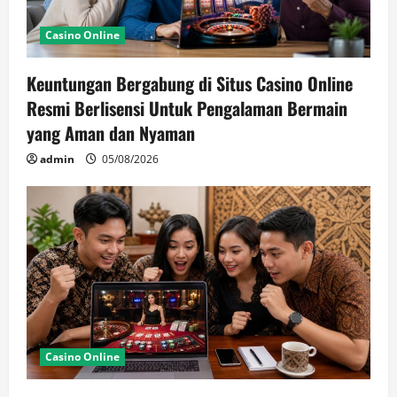
Casino Online
Keuntungan Bergabung di Situs Casino Online
Resmi Berlisensi Untuk Pengalaman Bermain
yang Aman dan Nyaman
admin
05/08/2026
Casino Online