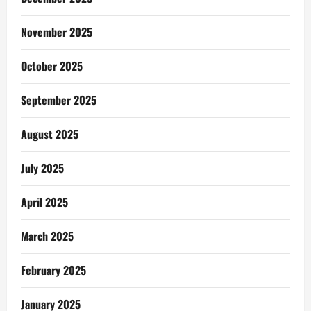
November 2025
October 2025
September 2025
August 2025
July 2025
April 2025
March 2025
February 2025
January 2025