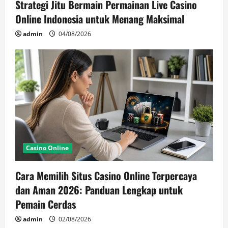
Strategi Jitu Bermain Permainan Live Casino
Online Indonesia untuk Menang Maksimal
admin
04/08/2026
Casino Online
Cara Memilih Situs Casino Online Terpercaya
dan Aman 2026: Panduan Lengkap untuk
Pemain Cerdas
admin
02/08/2026