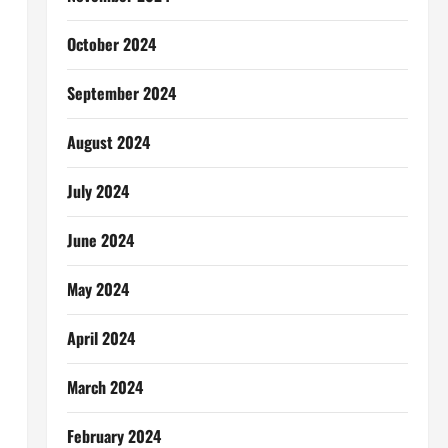
October 2024
September 2024
August 2024
July 2024
June 2024
May 2024
April 2024
March 2024
February 2024