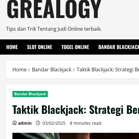
GREALOGY
Tips dan Trik Tentang Judi Online terbaik.
HOME
SLOT ONLINE
TOGEL ONLINE
BANDAR BLACKJAC
Home
Bandar Blackjack
Taktik Blackjack: Strateg
Bandar Blackjack
Taktik Blackjack: Strategi 
admin
03/02/2025
8 minutes read