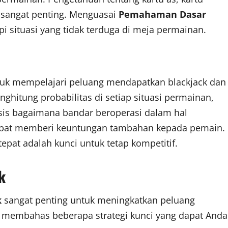
i sangat penting. Menguasai
Pemahaman Dasar
ituasi yang tidak terduga di meja permainan.
ntuk mempelajari peluang mendapatkan blackjack dan
nghitung probabilitas di setiap situasi permainan,
sis bagaimana bandar beroperasi dalam hal
apat memberi keuntungan tambahan kepada pemain.
pat adalah kunci untuk tetap kompetitif.
k
k
sangat penting untuk meningkatkan peluang
 membahas beberapa strategi kunci yang dapat Anda