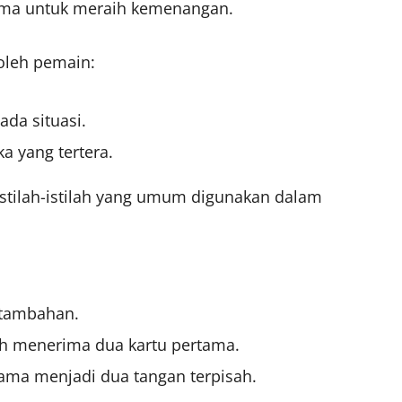
ma untuk meraih kemenangan.
 oleh pemain:
ada situasi.
a yang tertera.
 istilah-istilah yang umum digunakan dalam
 tambahan.
h menerima dua kartu pertama.
sama menjadi dua tangan terpisah.