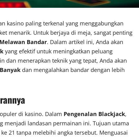
an kasino paling terkenal yang menggabungkan
et menarik. Untuk berjaya di meja, sangat penting
k Melawan Bandar
. Dalam artikel ini, Anda akan
ck
yang efektif untuk meningkatkan peluang
 dan menerapkan teknik yang tepat, Anda akan
 Banyak
dan mengalahkan bandar dengan lebih
urannya
populer di kasino. Dalam
Pengenalan Blackjack
,
g menjadi landasan permainan ini. Tujuan utama
 ke 21 tanpa melebihi angka tersebut. Menguasai