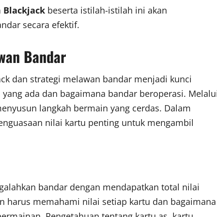
 Blackjack
beserta istilah-istilah ini akan
ar secara efektif.
awan Bandar
k dan strategi melawan bandar menjadi kunci
 yang ada dan bagaimana bandar beroperasi. Melalu
menyusun langkah bermain yang cerdas. Dalam
 penguasaan nilai kartu penting untuk mengambil
galahkan bandar dengan mendapatkan total nilai
ain harus memahami nilai setiap kartu dan bagaimana
ermainan. Pengetahuan tentang kartu as, kartu