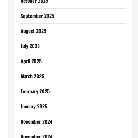
October 2025
September 2025
August 2025
July 2025
i
April 2025
March 2025
February 2025
January 2025
December 2024
November 2024