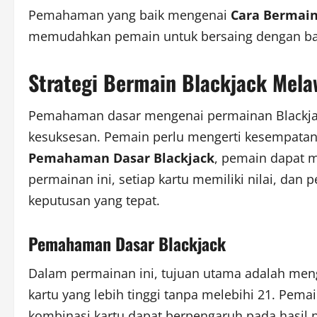
Pemahaman yang baik mengenai
Cara Bermain
memudahkan pemain untuk bersaing dengan band
Strategi Bermain Blackjack Mel
Pemahaman dasar mengenai permainan Blackjac
kesuksesan. Pemain perlu mengerti kesempatan
Pemahaman Dasar Blackjack
, pemain dapat 
permainan ini, setiap kartu memiliki nilai, dan
keputusan yang tepat.
Pemahaman Dasar Blackjack
Dalam permainan ini, tujuan utama adalah men
kartu yang lebih tinggi tanpa melebihi 21. Pem
kombinasi kartu dapat berpengaruh pada hasil p