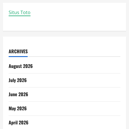
Situs Toto
ARCHIVES
August 2026
July 2026
June 2026
May 2026
April 2026