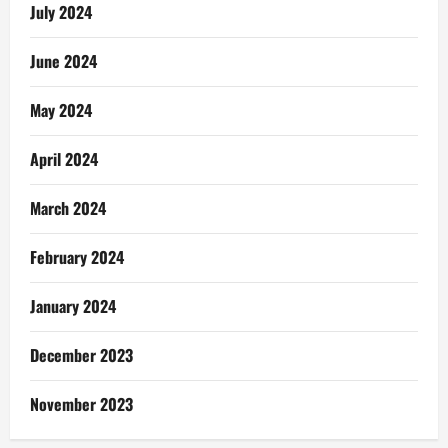
July 2024
June 2024
May 2024
April 2024
March 2024
February 2024
January 2024
December 2023
November 2023