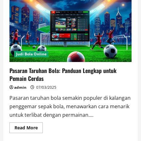
Resmi:
Panduan
Terpercaya
untuk
Taruhan
yang
Aman
Judi Bola Online
Pasaran Taruhan Bola: Panduan Lengkap untuk
Pemain Cerdas
admin
07/03/2025
Pasaran taruhan bola semakin populer di kalangan
penggemar sepak bola, menawarkan cara menarik
untuk terlibat dengan permainan....
Read
Read More
more
about
Pasaran