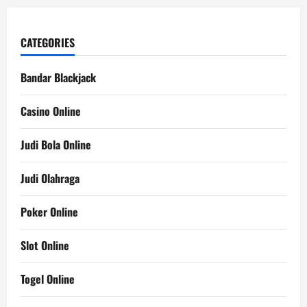
CATEGORIES
Bandar Blackjack
Casino Online
Judi Bola Online
Judi Olahraga
Poker Online
Slot Online
Togel Online