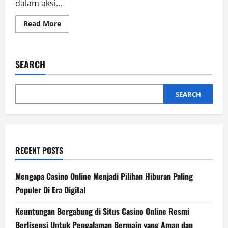
dalam aksi...
Read
Read More
more
about
Live
Betting
Sepak
SEARCH
Bola:
Panduan
Lengkap
untuk
Pemain
SEARCH
Cerdas
RECENT POSTS
Mengapa Casino Online Menjadi Pilihan Hiburan Paling
Populer Di Era Digital
Keuntungan Bergabung di Situs Casino Online Resmi
Berlisensi Untuk Pengalaman Bermain yang Aman dan