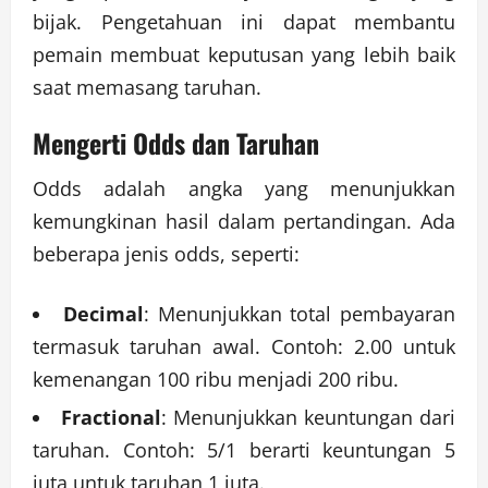
bijak. Pengetahuan ini dapat membantu
pemain membuat keputusan yang lebih baik
saat memasang taruhan.
Mengerti Odds dan Taruhan
Odds adalah angka yang menunjukkan
kemungkinan hasil dalam pertandingan. Ada
beberapa jenis odds, seperti:
Decimal
: Menunjukkan total pembayaran
termasuk taruhan awal. Contoh: 2.00 untuk
kemenangan 100 ribu menjadi 200 ribu.
Fractional
: Menunjukkan keuntungan dari
taruhan. Contoh: 5/1 berarti keuntungan 5
juta untuk taruhan 1 juta.