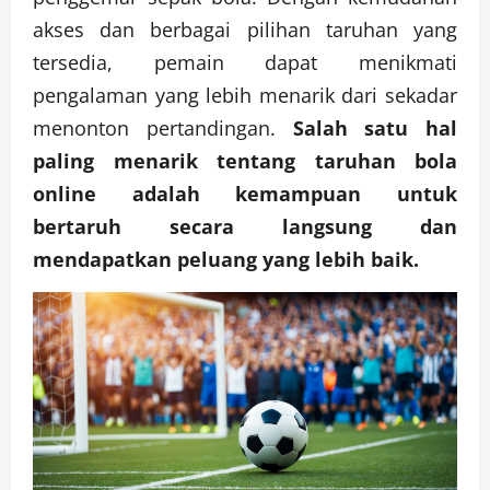
akses dan berbagai pilihan taruhan yang
tersedia, pemain dapat menikmati
pengalaman yang lebih menarik dari sekadar
menonton pertandingan.
Salah satu hal
paling menarik tentang taruhan bola
online adalah kemampuan untuk
bertaruh secara langsung dan
mendapatkan peluang yang lebih baik.