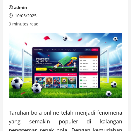
admin
10/03/2025
9 minutes read
Taruhan bola online telah menjadi fenomena
yang semakin populer di kalangan
penggemar sepak bola. Dengan kemudahan