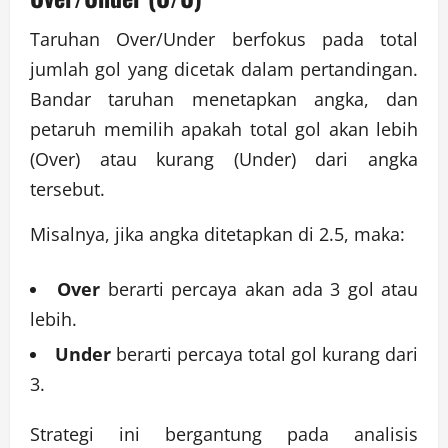
Taruhan Over/Under berfokus pada total
jumlah gol yang dicetak dalam pertandingan.
Bandar taruhan menetapkan angka, dan
petaruh memilih apakah total gol akan lebih
(Over) atau kurang (Under) dari angka
tersebut.
Misalnya, jika angka ditetapkan di 2.5, maka:
Over
berarti percaya akan ada 3 gol atau
lebih.
Under
berarti percaya total gol kurang dari
3.
Strategi ini bergantung pada analisis