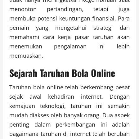
menonton pertandingan, tetapi juga
membuka potensi keuntungan finansial. Para
pemain yang mengetahui strategi dan
memahami cara kerja pasar taruhan akan
menemukan pengalaman ini lebih
memuaskan.
Sejarah Taruhan Bola Online
Taruhan bola online telah berkembang pesat
sejak awal kehadiran internet. Dengan
kemajuan teknologi, taruhan ini semakin
mudah diakses oleh banyak orang. Dua aspek
penting dalam perkembangan ini adalah
bagaimana taruhan di internet telah berubah