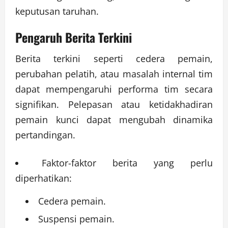
keputusan taruhan.
Pengaruh Berita Terkini
Berita terkini seperti cedera pemain,
perubahan pelatih, atau masalah internal tim
dapat mempengaruhi performa tim secara
signifikan. Pelepasan atau ketidakhadiran
pemain kunci dapat mengubah dinamika
pertandingan.
Faktor-faktor berita yang perlu
diperhatikan:
Cedera pemain.
Suspensi pemain.