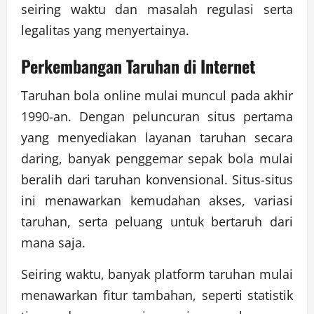
seiring waktu dan masalah regulasi serta
legalitas yang menyertainya.
Perkembangan Taruhan di Internet
Taruhan bola online mulai muncul pada akhir
1990-an. Dengan peluncuran situs pertama
yang menyediakan layanan taruhan secara
daring, banyak penggemar sepak bola mulai
beralih dari taruhan konvensional. Situs-situs
ini menawarkan kemudahan akses, variasi
taruhan, serta peluang untuk bertaruh dari
mana saja.
Seiring waktu, banyak platform taruhan mulai
menawarkan fitur tambahan, seperti statistik