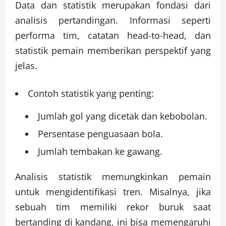
Data dan statistik merupakan fondasi dari
analisis pertandingan. Informasi seperti
performa tim, catatan head-to-head, dan
statistik pemain memberikan perspektif yang
jelas.
Contoh statistik yang penting:
Jumlah gol yang dicetak dan kebobolan.
Persentase penguasaan bola.
Jumlah tembakan ke gawang.
Analisis statistik memungkinkan pemain
untuk mengidentifikasi tren. Misalnya, jika
sebuah tim memiliki rekor buruk saat
bertanding di kandang, ini bisa memengaruhi