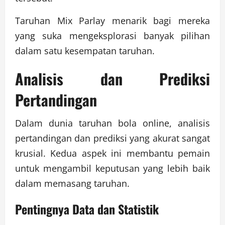
Taruhan Mix Parlay menarik bagi mereka
yang suka mengeksplorasi banyak pilihan
dalam satu kesempatan taruhan.
Analisis dan Prediksi
Pertandingan
Dalam dunia taruhan bola online, analisis
pertandingan dan prediksi yang akurat sangat
krusial. Kedua aspek ini membantu pemain
untuk mengambil keputusan yang lebih baik
dalam memasang taruhan.
Pentingnya Data dan Statistik