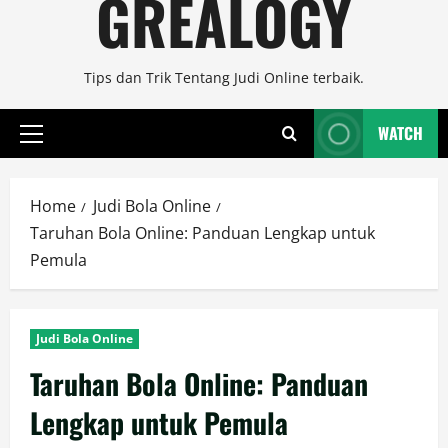
GREALOGY
Tips dan Trik Tentang Judi Online terbaik.
WATCH
Primary
Menu
Home
Judi Bola Online
Taruhan Bola Online: Panduan Lengkap untuk
Pemula
Judi Bola Online
Taruhan Bola Online: Panduan
Lengkap untuk Pemula