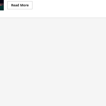
Read
Read More
more
about
Casino
Online
Deposit
Pulsa
Terpercaya
di
Indonesia