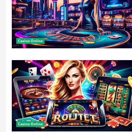
Casino Online
Casino Online