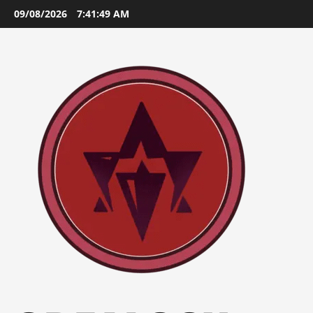
Skip
09/08/2026
7:41:50 AM
to
content