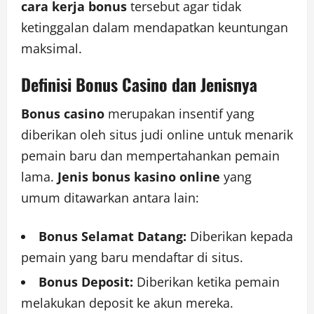
cara kerja bonus
tersebut agar tidak
ketinggalan dalam mendapatkan keuntungan
maksimal.
Definisi Bonus Casino dan Jenisnya
Bonus casino
merupakan insentif yang
diberikan oleh situs judi online untuk menarik
pemain baru dan mempertahankan pemain
lama.
Jenis bonus kasino online
yang
umum ditawarkan antara lain:
Bonus Selamat Datang:
Diberikan kepada
pemain yang baru mendaftar di situs.
Bonus Deposit:
Diberikan ketika pemain
melakukan deposit ke akun mereka.