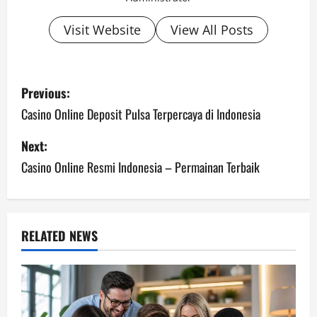
Visit Website
View All Posts
P
Previous:
o
Casino Online Deposit Pulsa Terpercaya di Indonesia
s
Next:
Casino Online Resmi Indonesia – Permainan Terbaik
t
n
a
RELATED NEWS
v
i