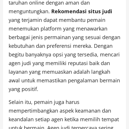
taruhan online dengan aman dan
menguntungkan.
Rekomendasi situs judi
yang terjamin dapat membantu pemain
menemukan platform yang menawarkan
berbagai jenis permainan yang sesuai dengan
kebutuhan dan preferensi mereka. Dengan
begitu banyaknya opsi yang tersedia, mencari
agen judi yang memiliki reputasi baik dan
layanan yang memuaskan adalah langkah
awal untuk memastikan pengalaman bermain
yang positif.
Selain itu, pemain juga harus
mempertimbangkan aspek keamanan dan
keandalan setiap agen ketika memilih tempat
untuk bermain. Agen judi terpercaya sering