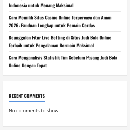
Indonesia untuk Menang Maksimal
Cara Memilih Situs Casino Online Terpercaya dan Aman
2026: Panduan Lengkap untuk Pemain Cerdas
Keunggulan Fitur Live Betting di Situs Judi Bola Online
Terbaik untuk Pengalaman Bermain Maksimal
Cara Menganalisis Statistik Tim Sebelum Pasang Judi Bola
Online Dengan Tepat
RECENT COMMENTS
No comments to show.