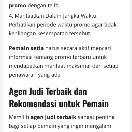
promo
dengan teliti.
Manfaatkan Dalam Jangka Waktu:
Perhatikan periode waktu promo agar tidak
kehilangan kesempatan tersebut.
Pemain setia
harus secara aktif mencari
informasi tentang promo terbaru untuk
mendapatkan manfaat maksimal dari setiap
penawaran yang ada.
Agen Judi Terbaik dan
Rekomendasi untuk Pemain
Memilih
agen judi terbaik
sangat penting
bagi setiap pemain yang ingin mengalami