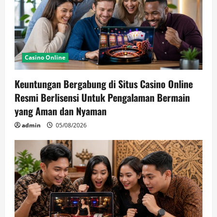
g
a
t
Casino Online
i
o
Keuntungan Bergabung di Situs Casino Online
Resmi Berlisensi Untuk Pengalaman Bermain
n
yang Aman dan Nyaman
admin
05/08/2026