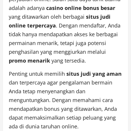
adalah adanya
casino online bonus besar
yang ditawarkan oleh berbagai
situs judi
online terpercaya
. Dengan mendaftar, Anda
tidak hanya mendapatkan akses ke berbagai
permainan menarik, tetapi juga potensi
penghasilan yang menggiurkan melalui
promo menarik
yang tersedia.
Penting untuk memilih
situs judi yang aman
dan terpercaya agar pengalaman bermain
Anda tetap menyenangkan dan
menguntungkan. Dengan memahami cara
mendapatkan bonus yang ditawarkan, Anda
dapat memaksimalkan setiap peluang yang
ada di dunia taruhan online.