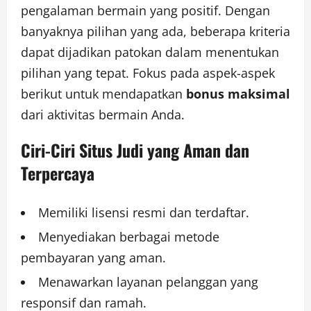
pengalaman bermain yang positif. Dengan
banyaknya pilihan yang ada, beberapa kriteria
dapat dijadikan patokan dalam menentukan
pilihan yang tepat. Fokus pada aspek-aspek
berikut untuk mendapatkan
bonus maksimal
dari aktivitas bermain Anda.
Ciri-Ciri Situs Judi yang Aman dan
Terpercaya
Memiliki lisensi resmi dan terdaftar.
Menyediakan berbagai metode
pembayaran yang aman.
Menawarkan layanan pelanggan yang
responsif dan ramah.