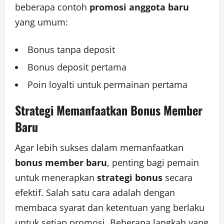
beberapa contoh
promosi anggota baru
yang umum:
Bonus tanpa deposit
Bonus deposit pertama
Poin loyalti untuk permainan pertama
Strategi Memanfaatkan Bonus Member
Baru
Agar lebih sukses dalam memanfaatkan
bonus member baru
, penting bagi pemain
untuk menerapkan
strategi bonus
secara
efektif. Salah satu cara adalah dengan
membaca syarat dan ketentuan yang berlaku
untuk setiap promosi. Beberapa langkah yang