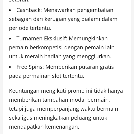
Cashback: Menawarkan pengembalian
sebagian dari kerugian yang dialami dalam
periode tertentu.
Turnamen Eksklusif: Memungkinkan
pemain berkompetisi dengan pemain lain
untuk meraih hadiah yang menggiurkan.
Free Spins: Memberikan putaran gratis
pada permainan slot tertentu.
Keuntungan mengikuti promo ini tidak hanya
memberikan tambahan modal bermain,
tetapi juga memperpanjang waktu bermain
sekaligus meningkatkan peluang untuk
mendapatkan kemenangan.