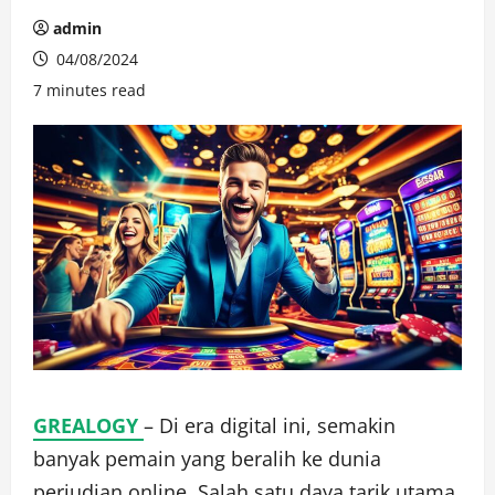
admin
04/08/2024
7 minutes read
GREALOGY
– Di era digital ini, semakin
banyak pemain yang beralih ke dunia
perjudian online. Salah satu daya tarik utama