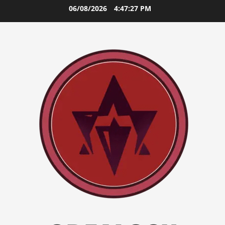
Skip
06/08/2026
4:47:28 PM
to
content