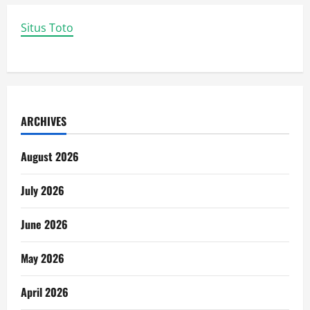
Situs Toto
ARCHIVES
August 2026
July 2026
June 2026
May 2026
April 2026