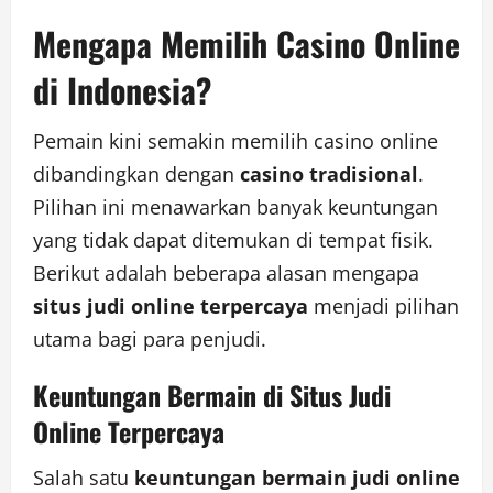
Mengapa Memilih Casino Online
di Indonesia?
Pemain kini semakin memilih casino online
dibandingkan dengan
casino tradisional
.
Pilihan ini menawarkan banyak keuntungan
yang tidak dapat ditemukan di tempat fisik.
Berikut adalah beberapa alasan mengapa
situs judi online terpercaya
menjadi pilihan
utama bagi para penjudi.
Keuntungan Bermain di Situs Judi
Online Terpercaya
Salah satu
keuntungan bermain judi online