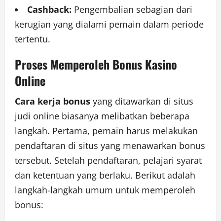
Cashback:
Pengembalian sebagian dari
kerugian yang dialami pemain dalam periode
tertentu.
Proses Memperoleh Bonus Kasino
Online
Cara kerja bonus
yang ditawarkan di situs
judi online biasanya melibatkan beberapa
langkah. Pertama, pemain harus melakukan
pendaftaran di situs yang menawarkan bonus
tersebut. Setelah pendaftaran, pelajari syarat
dan ketentuan yang berlaku. Berikut adalah
langkah-langkah umum untuk memperoleh
bonus: