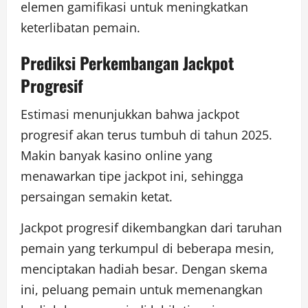
elemen gamifikasi untuk meningkatkan
keterlibatan pemain.
Prediksi Perkembangan Jackpot
Progresif
Estimasi menunjukkan bahwa jackpot
progresif akan terus tumbuh di tahun 2025.
Makin banyak kasino online yang
menawarkan tipe jackpot ini, sehingga
persaingan semakin ketat.
Jackpot progresif dikembangkan dari taruhan
pemain yang terkumpul di beberapa mesin,
menciptakan hadiah besar. Dengan skema
ini, peluang pemain untuk memenangkan