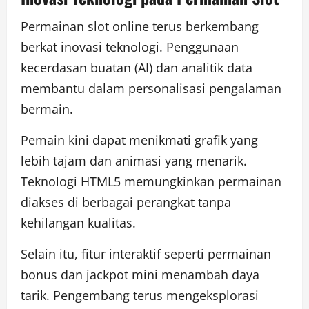
Permainan slot online terus berkembang
berkat inovasi teknologi. Penggunaan
kecerdasan buatan (AI) dan analitik data
membantu dalam personalisasi pengalaman
bermain.
Pemain kini dapat menikmati grafik yang
lebih tajam dan animasi yang menarik.
Teknologi HTML5 memungkinkan permainan
diakses di berbagai perangkat tanpa
kehilangan kualitas.
Selain itu, fitur interaktif seperti permainan
bonus dan jackpot mini menambah daya
tarik. Pengembang terus mengeksplorasi