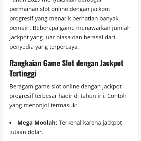
permainan slot online dengan jackpot
progresif yang menarik perhatian banyak
pemain. Beberapa game menawarkan jumlah
jackpot yang luar biasa dan berasal dari
penyedia yang terpercaya.
Rangkaian Game Slot dengan Jackpot
Tertinggi
Beragam game slot online dengan jackpot
progresif terbesar hadir di tahun ini. Contoh
yang menonjol termasuk:
Mega Moolah
: Terkenal karena jackpot
jutaan dolar.