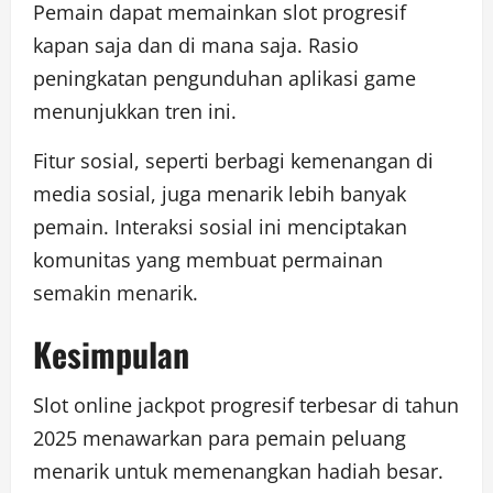
Pemain dapat memainkan slot progresif
kapan saja dan di mana saja. Rasio
peningkatan pengunduhan aplikasi game
menunjukkan tren ini.
Fitur sosial, seperti berbagi kemenangan di
media sosial, juga menarik lebih banyak
pemain. Interaksi sosial ini menciptakan
komunitas yang membuat permainan
semakin menarik.
Kesimpulan
Slot online jackpot progresif terbesar di tahun
2025 menawarkan para pemain peluang
menarik untuk memenangkan hadiah besar.