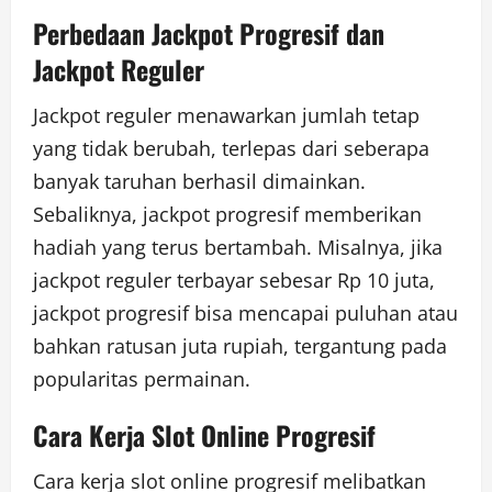
Perbedaan Jackpot Progresif dan
Jackpot Reguler
Jackpot reguler menawarkan jumlah tetap
yang tidak berubah, terlepas dari seberapa
banyak taruhan berhasil dimainkan.
Sebaliknya, jackpot progresif memberikan
hadiah yang terus bertambah. Misalnya, jika
jackpot reguler terbayar sebesar Rp 10 juta,
jackpot progresif bisa mencapai puluhan atau
bahkan ratusan juta rupiah, tergantung pada
popularitas permainan.
Cara Kerja Slot Online Progresif
Cara kerja slot online progresif melibatkan