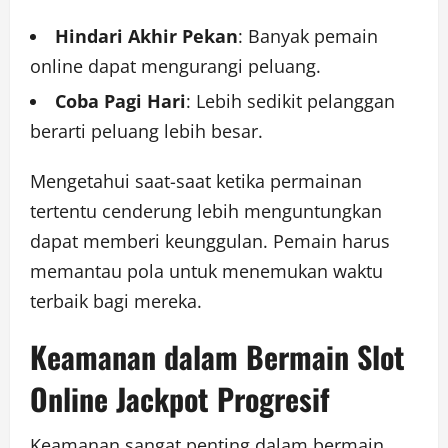
Hindari Akhir Pekan
: Banyak pemain
online dapat mengurangi peluang.
Coba Pagi Hari
: Lebih sedikit pelanggan
berarti peluang lebih besar.
Mengetahui saat-saat ketika permainan
tertentu cenderung lebih menguntungkan
dapat memberi keunggulan. Pemain harus
memantau pola untuk menemukan waktu
terbaik bagi mereka.
Keamanan dalam Bermain Slot
Online Jackpot Progresif
Keamanan sangat penting dalam bermain