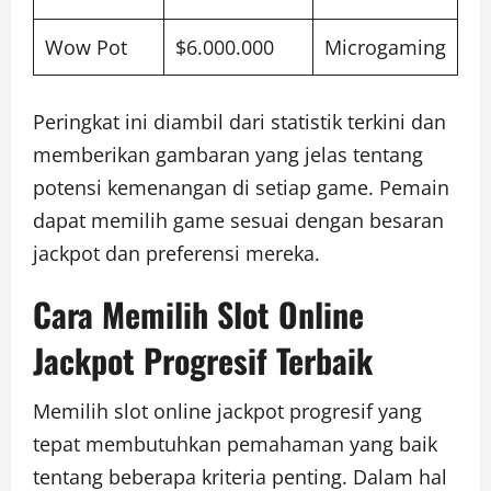
Wow Pot
$6.000.000
Microgaming
Peringkat ini diambil dari statistik terkini dan
memberikan gambaran yang jelas tentang
potensi kemenangan di setiap game. Pemain
dapat memilih game sesuai dengan besaran
jackpot dan preferensi mereka.
Cara Memilih Slot Online
Jackpot Progresif Terbaik
Memilih slot online jackpot progresif yang
tepat membutuhkan pemahaman yang baik
tentang beberapa kriteria penting. Dalam hal