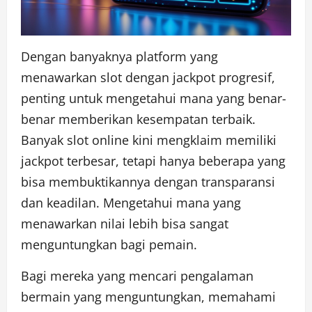
Dengan banyaknya platform yang
menawarkan slot dengan jackpot progresif,
penting untuk mengetahui mana yang benar-
benar memberikan kesempatan terbaik.
Banyak slot online kini mengklaim memiliki
jackpot terbesar, tetapi hanya beberapa yang
bisa membuktikannya dengan transparansi
dan keadilan. Mengetahui mana yang
menawarkan nilai lebih bisa sangat
menguntungkan bagi pemain.
Bagi mereka yang mencari pengalaman
bermain yang menguntungkan, memahami