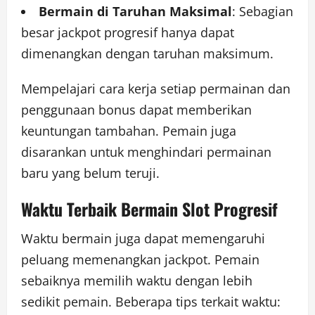
Bermain di Taruhan Maksimal
: Sebagian
besar jackpot progresif hanya dapat
dimenangkan dengan taruhan maksimum.
Mempelajari cara kerja setiap permainan dan
penggunaan bonus dapat memberikan
keuntungan tambahan. Pemain juga
disarankan untuk menghindari permainan
baru yang belum teruji.
Waktu Terbaik Bermain Slot Progresif
Waktu bermain juga dapat memengaruhi
peluang memenangkan jackpot. Pemain
sebaiknya memilih waktu dengan lebih
sedikit pemain. Beberapa tips terkait waktu: