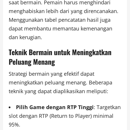
saat bermain. Pemain harus menghindari
menghabiskan lebih dari yang direncanakan.
Menggunakan tabel pencatatan hasil juga
dapat membantu memantau kemenangan
dan kerugian.
Teknik Bermain untuk Meningkatkan
Peluang Menang
Strategi bermain yang efektif dapat
meningkatkan peluang menang. Beberapa
teknik yang dapat diaplikasikan meliputi:
Pilih Game dengan RTP Tinggi
: Targetkan
slot dengan RTP (Return to Player) minimal
95%.