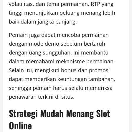
volatilitas, dan tema permainan. RTP yang
tinggi menunjukkan peluang menang lebih
baik dalam jangka panjang.
Pemain juga dapat mencoba permainan
dengan mode demo sebelum bertaruh
dengan uang sungguhan. Ini membantu
dalam memahami mekanisme permainan.
Selain itu, mengikuti bonus dan promosi
dapat memberikan keuntungan tambahan,
sehingga pemain harus selalu memeriksa
penawaran terkini di situs.
Strategi Mudah Menang Slot
Online