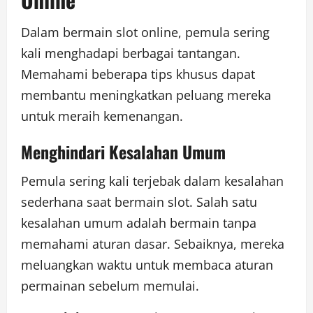
Dalam bermain slot online, pemula sering
kali menghadapi berbagai tantangan.
Memahami beberapa tips khusus dapat
membantu meningkatkan peluang mereka
untuk meraih kemenangan.
Menghindari Kesalahan Umum
Pemula sering kali terjebak dalam kesalahan
sederhana saat bermain slot. Salah satu
kesalahan umum adalah bermain tanpa
memahami aturan dasar. Sebaiknya, mereka
meluangkan waktu untuk membaca aturan
permainan sebelum memulai.