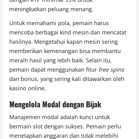
meningkatkan peluang menang.
Untuk memahami pola, pemain harus
mencoba berbagai kind mesin dan mencatat
hasilnya. Mengetahui kapan mesin sering
memberikan kemenangan bisa membantu
meraih hasil yang lebih baik. Selain itu,
pemain dapat menggunakan fitur
free spins
dan bonus, yang sering kali ditawarkan oleh
kasino online.
Mengelola Modal dengan Bijak
Manajemen modal adalah kunci untuk
bermain slot dengan sukses. Pemain perlu
menetapkan anggaran dan tidak melebihi