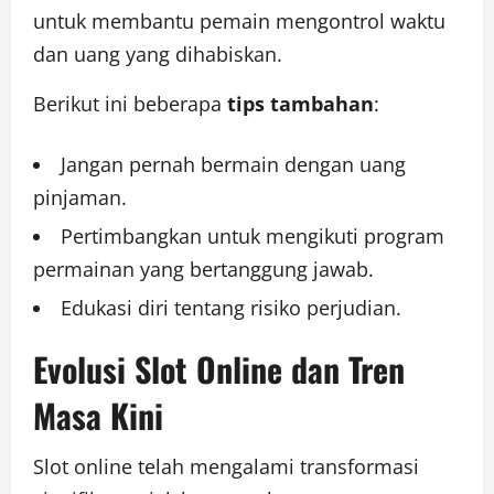
untuk membantu pemain mengontrol waktu
dan uang yang dihabiskan.
Berikut ini beberapa
tips tambahan
:
Jangan pernah bermain dengan uang
pinjaman.
Pertimbangkan untuk mengikuti program
permainan yang bertanggung jawab.
Edukasi diri tentang risiko perjudian.
Evolusi Slot Online dan Tren
Masa Kini
Slot online telah mengalami transformasi