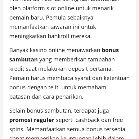
oleh platform slot online untuk menarik
pemain baru. Pemula sebaiknya
memanfaatkan tawaran ini untuk
meningkatkan bankroll mereka.
Banyak kasino online menawarkan
bonus
sambutan
yang memberikan tambahan
kredit saat melakukan deposit pertama.
Pemain harus membaca syarat dan ketentuan
bonus dengan teliti untuk memahami
batasan dan cara penarikan.
Selain bonus sambutan, terdapat juga
promosi reguler
seperti cashback dan free
spins. Memanfaatkan semua bonus tersedia
dapat memberikan keuntungan lebih dalam