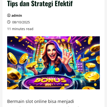
Tips dan Strategi Efektif
admin
08/10/2025
11 minutes read
Bermain slot online bisa menjadi