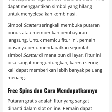
dapat menggantikan simbol yang hilang
untuk menyelesaikan kombinasi.
Simbol
Scatter
seringkali membuka putaran
bonus atau memberikan pembayaran
langsung. Untuk memicu fitur ini, pemain
biasanya perlu mendapatkan sejumlah
simbol
Scatter
di mana pun di layar. Fitur ini
bisa sangat menguntungkan, karena sering
kali dapat memberikan lebih banyak peluang
menang.
Free Spins dan Cara Mendapatkannya
Putaran gratis adalah fitur yang sangat
dinanti dalam slot online. Pemain dapat