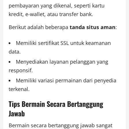
pembayaran yang dikenal, seperti kartu
kredit, e-wallet, atau transfer bank.
Berikut adalah beberapa
tanda situs aman
:
Memiliki sertifikat SSL untuk keamanan
data.
Menyediakan layanan pelanggan yang
responsif.
Memiliki variasi permainan dari penyedia
terkenal.
Tips Bermain Secara Bertanggung
Jawab
Bermain secara bertanggung jawab sangat