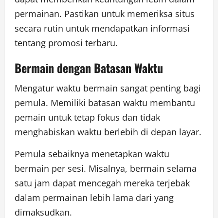
permainan. Pastikan untuk memeriksa situs
secara rutin untuk mendapatkan informasi
tentang promosi terbaru.
Bermain dengan Batasan Waktu
Mengatur waktu bermain sangat penting bagi
pemula. Memiliki batasan waktu membantu
pemain untuk tetap fokus dan tidak
menghabiskan waktu berlebih di depan layar.
Pemula sebaiknya menetapkan waktu
bermain per sesi. Misalnya, bermain selama
satu jam dapat mencegah mereka terjebak
dalam permainan lebih lama dari yang
dimaksudkan.