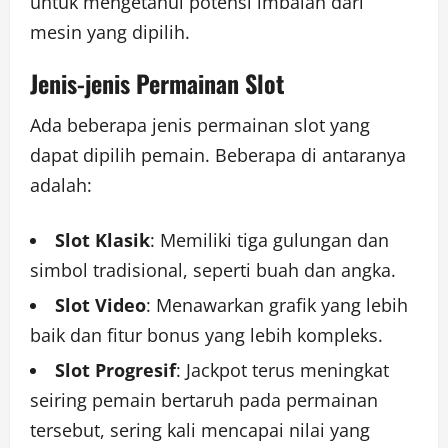
untuk mengetahui potensi imbalan dari
mesin yang dipilih.
Jenis-jenis Permainan Slot
Ada beberapa jenis permainan slot yang
dapat dipilih pemain. Beberapa di antaranya
adalah:
Slot Klasik
: Memiliki tiga gulungan dan
simbol tradisional, seperti buah dan angka.
Slot Video
: Menawarkan grafik yang lebih
baik dan fitur bonus yang lebih kompleks.
Slot Progresif
: Jackpot terus meningkat
seiring pemain bertaruh pada permainan
tersebut, sering kali mencapai nilai yang