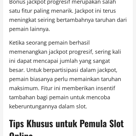
Bonus jackpot progresif merupakan salah
satu fitur paling menarik. Jackpot ini terus
meningkat seiring bertambahnya taruhan dari
pemain lainnya.
Ketika seorang pemain berhasil
memenangkan jackpot progresif, sering kali
ini dapat mencapai jumlah yang sangat
besar. Untuk berpartisipasi dalam jackpot,
pemain biasanya perlu memainkan taruhan
maksimum. Fitur ini memberikan insentif
tambahan bagi pemain untuk mencoba
keberuntungannya dalam slot.
Tips Khusus untuk Pemula Slot
Online