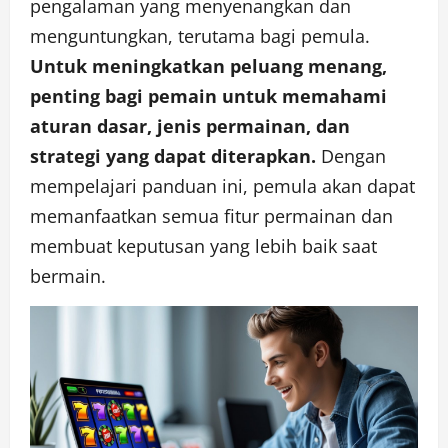
pengalaman yang menyenangkan dan
menguntungkan, terutama bagi pemula.
Untuk meningkatkan peluang menang,
penting bagi pemain untuk memahami
aturan dasar, jenis permainan, dan
strategi yang dapat diterapkan.
Dengan
mempelajari panduan ini, pemula akan dapat
memanfaatkan semua fitur permainan dan
membuat keputusan yang lebih baik saat
bermain.