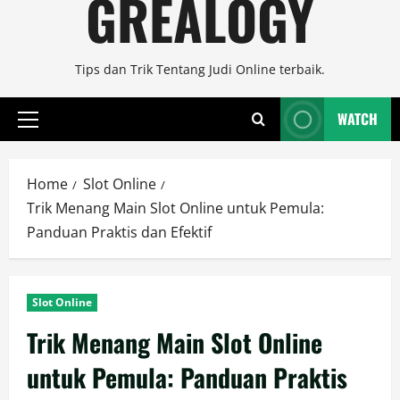
GREALOGY
Tips dan Trik Tentang Judi Online terbaik.
WATCH
Primary
Menu
Home
Slot Online
Trik Menang Main Slot Online untuk Pemula:
Panduan Praktis dan Efektif
Slot Online
Trik Menang Main Slot Online
untuk Pemula: Panduan Praktis