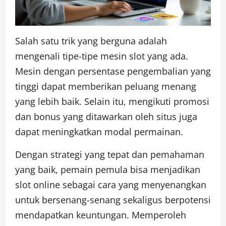
Salah satu trik yang berguna adalah
mengenali tipe-tipe mesin slot yang ada.
Mesin dengan persentase pengembalian yang
tinggi dapat memberikan peluang menang
yang lebih baik. Selain itu, mengikuti promosi
dan bonus yang ditawarkan oleh situs juga
dapat meningkatkan modal permainan.
Dengan strategi yang tepat dan pemahaman
yang baik, pemain pemula bisa menjadikan
slot online sebagai cara yang menyenangkan
untuk bersenang-senang sekaligus berpotensi
mendapatkan keuntungan. Memperoleh