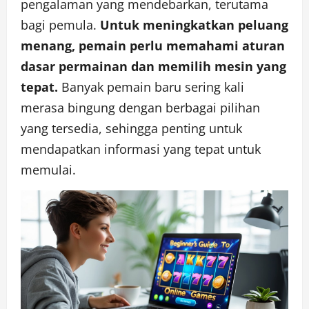
pengalaman yang mendebarkan, terutama
bagi pemula.
Untuk meningkatkan peluang
menang, pemain perlu memahami aturan
dasar permainan dan memilih mesin yang
tepat.
Banyak pemain baru sering kali
merasa bingung dengan berbagai pilihan
yang tersedia, sehingga penting untuk
mendapatkan informasi yang tepat untuk
memulai.