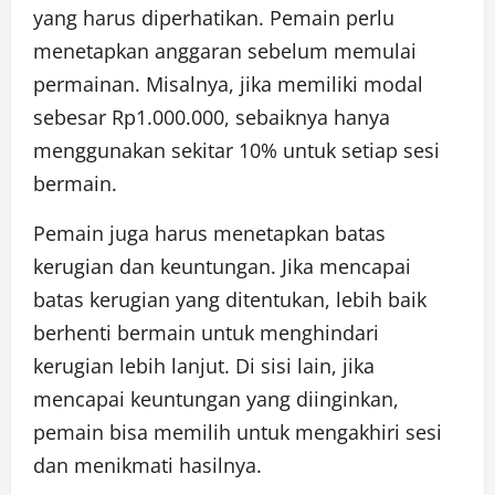
yang harus diperhatikan. Pemain perlu
menetapkan anggaran sebelum memulai
permainan. Misalnya, jika memiliki modal
sebesar Rp1.000.000, sebaiknya hanya
menggunakan sekitar 10% untuk setiap sesi
bermain.
Pemain juga harus menetapkan batas
kerugian dan keuntungan. Jika mencapai
batas kerugian yang ditentukan, lebih baik
berhenti bermain untuk menghindari
kerugian lebih lanjut. Di sisi lain, jika
mencapai keuntungan yang diinginkan,
pemain bisa memilih untuk mengakhiri sesi
dan menikmati hasilnya.