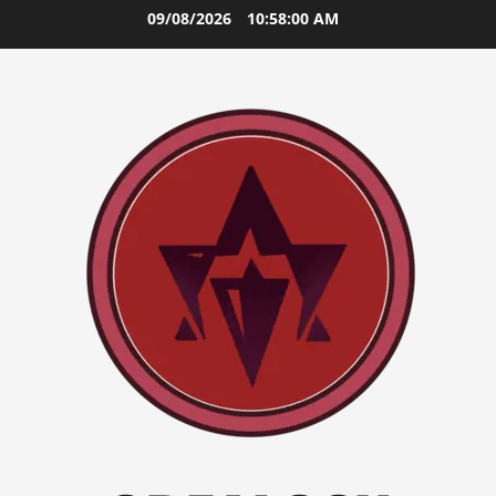
Skip
09/08/2026
10:58:01 AM
to
content