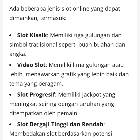
Ada beberapa jenis slot online yang dapat
dimainkan, termasuk:
Slot Klasik
: Memiliki tiga gulungan dan
simbol tradisional seperti buah-buahan dan
angka.
Video Slot
: Memiliki lima gulungan atau
lebih, menawarkan grafik yang lebih baik dan
tema yang beragam.
Slot Progresif
: Memiliki jackpot yang
meningkat seiring dengan taruhan yang
ditempatkan oleh pemain.
Slot Bergaji Tinggi dan Rendah
:
Membedakan slot berdasarkan potensi