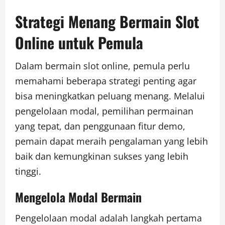
Strategi Menang Bermain Slot
Online untuk Pemula
Dalam bermain slot online, pemula perlu
memahami beberapa strategi penting agar
bisa meningkatkan peluang menang. Melalui
pengelolaan modal, pemilihan permainan
yang tepat, dan penggunaan fitur demo,
pemain dapat meraih pengalaman yang lebih
baik dan kemungkinan sukses yang lebih
tinggi.
Mengelola Modal Bermain
Pengelolaan modal adalah langkah pertama