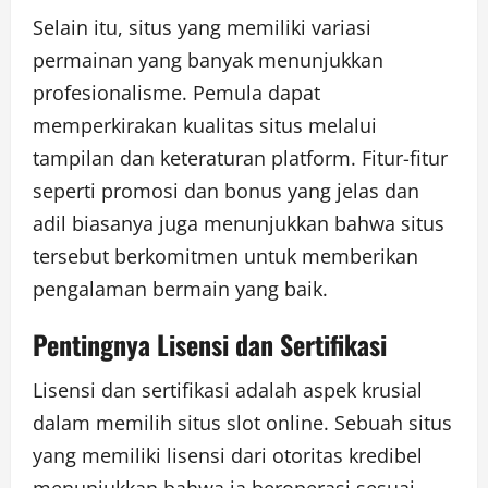
Selain itu, situs yang memiliki variasi
permainan yang banyak menunjukkan
profesionalisme. Pemula dapat
memperkirakan kualitas situs melalui
tampilan dan keteraturan platform. Fitur-fitur
seperti promosi dan bonus yang jelas dan
adil biasanya juga menunjukkan bahwa situs
tersebut berkomitmen untuk memberikan
pengalaman bermain yang baik.
Pentingnya Lisensi dan Sertifikasi
Lisensi dan sertifikasi adalah aspek krusial
dalam memilih situs slot online. Sebuah situs
yang memiliki lisensi dari otoritas kredibel