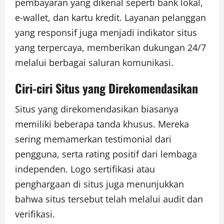
pembayaran yang dikenal seperti bank lokal,
e-wallet, dan kartu kredit. Layanan pelanggan
yang responsif juga menjadi indikator situs
yang terpercaya, memberikan dukungan 24/7
melalui berbagai saluran komunikasi.
Ciri-ciri Situs yang Direkomendasikan
Situs yang direkomendasikan biasanya
memiliki beberapa tanda khusus. Mereka
sering memamerkan testimonial dari
pengguna, serta rating positif dari lembaga
independen. Logo sertifikasi atau
penghargaan di situs juga menunjukkan
bahwa situs tersebut telah melalui audit dan
verifikasi.