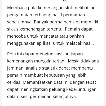
Membaca pola kemenangan slot melibatkan
pengamatan terhadap hasil permainan
sebelumnya. Banyak permainan slot memiliki
siklus kemenangan tertentu. Pemain dapat
mencoba untuk mencatat atau bahkan
menggunakan aplikasi untuk melacak hasil.
Pola ini dapat mengindikasikan kapan
kemenangan mungkin terjadi. Meski tidak ada
jaminan, analisis statistik dapat membantu
pemain membuat keputusan yang lebih
cerdas. Memanfaatkan data ini dengan tepat
dapat meningkatkan peluang keberuntungan
dalam sesi permainan selanjutnya.