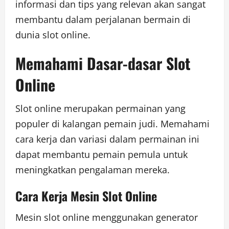
informasi dan tips yang relevan akan sangat
membantu dalam perjalanan bermain di
dunia slot online.
Memahami Dasar-dasar Slot
Online
Slot online merupakan permainan yang
populer di kalangan pemain judi. Memahami
cara kerja dan variasi dalam permainan ini
dapat membantu pemain pemula untuk
meningkatkan pengalaman mereka.
Cara Kerja Mesin Slot Online
Mesin slot online menggunakan generator