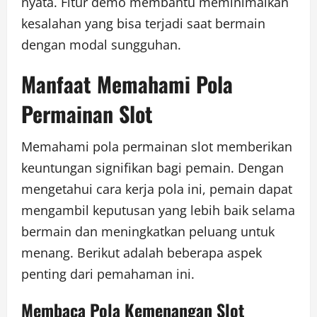
nyata. Fitur demo membantu meminimalkan
kesalahan yang bisa terjadi saat bermain
dengan modal sungguhan.
Manfaat Memahami Pola
Permainan Slot
Memahami pola permainan slot memberikan
keuntungan signifikan bagi pemain. Dengan
mengetahui cara kerja pola ini, pemain dapat
mengambil keputusan yang lebih baik selama
bermain dan meningkatkan peluang untuk
menang. Berikut adalah beberapa aspek
penting dari pemahaman ini.
Membaca Pola Kemenangan Slot