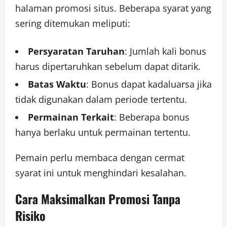
halaman promosi situs. Beberapa syarat yang
sering ditemukan meliputi:
Persyaratan Taruhan
: Jumlah kali bonus
harus dipertaruhkan sebelum dapat ditarik.
Batas Waktu
: Bonus dapat kadaluarsa jika
tidak digunakan dalam periode tertentu.
Permainan Terkait
: Beberapa bonus
hanya berlaku untuk permainan tertentu.
Pemain perlu membaca dengan cermat
syarat ini untuk menghindari kesalahan.
Cara Maksimalkan Promosi Tanpa
Risiko