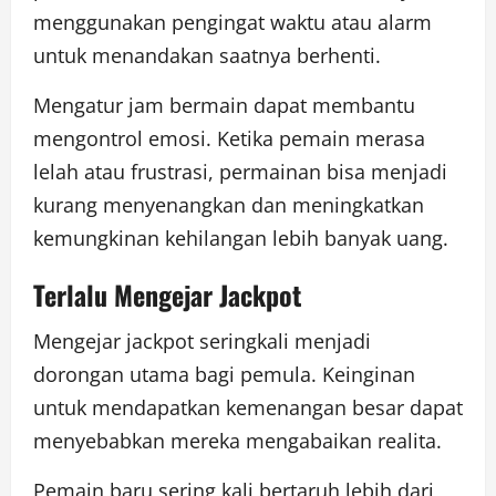
menggunakan pengingat waktu atau alarm
untuk menandakan saatnya berhenti.
Mengatur jam bermain dapat membantu
mengontrol emosi. Ketika pemain merasa
lelah atau frustrasi, permainan bisa menjadi
kurang menyenangkan dan meningkatkan
kemungkinan kehilangan lebih banyak uang.
Terlalu Mengejar Jackpot
Mengejar jackpot seringkali menjadi
dorongan utama bagi pemula. Keinginan
untuk mendapatkan kemenangan besar dapat
menyebabkan mereka mengabaikan realita.
Pemain baru sering kali bertaruh lebih dari