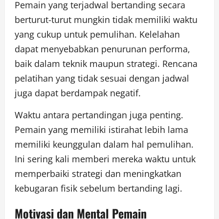
Pemain yang terjadwal bertanding secara
berturut-turut mungkin tidak memiliki waktu
yang cukup untuk pemulihan. Kelelahan
dapat menyebabkan penurunan performa,
baik dalam teknik maupun strategi. Rencana
pelatihan yang tidak sesuai dengan jadwal
juga dapat berdampak negatif.
Waktu antara pertandingan juga penting.
Pemain yang memiliki istirahat lebih lama
memiliki keunggulan dalam hal pemulihan.
Ini sering kali memberi mereka waktu untuk
memperbaiki strategi dan meningkatkan
kebugaran fisik sebelum bertanding lagi.
Motivasi dan Mental Pemain