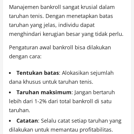
Manajemen bankroll sangat krusial dalam
taruhan tenis. Dengan menetapkan batas
taruhan yang jelas, individu dapat
menghindari kerugian besar yang tidak perlu.
Pengaturan awal bankroll bisa dilakukan
dengan cara:
Tentukan batas
: Alokasikan sejumlah
dana khusus untuk taruhan tenis.
Taruhan maksimum
: Jangan bertaruh
lebih dari 1-2% dari total bankroll di satu
taruhan.
Catatan
: Selalu catat setiap taruhan yang
dilakukan untuk memantau profitabilitas.