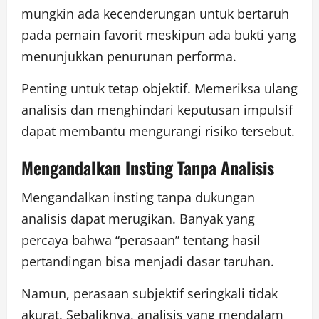
mungkin ada kecenderungan untuk bertaruh
pada pemain favorit meskipun ada bukti yang
menunjukkan penurunan performa.
Penting untuk tetap objektif. Memeriksa ulang
analisis dan menghindari keputusan impulsif
dapat membantu mengurangi risiko tersebut.
Mengandalkan Insting Tanpa Analisis
Mengandalkan insting tanpa dukungan
analisis dapat merugikan. Banyak yang
percaya bahwa “perasaan” tentang hasil
pertandingan bisa menjadi dasar taruhan.
Namun, perasaan subjektif seringkali tidak
akurat. Sebaliknya, analisis yang mendalam