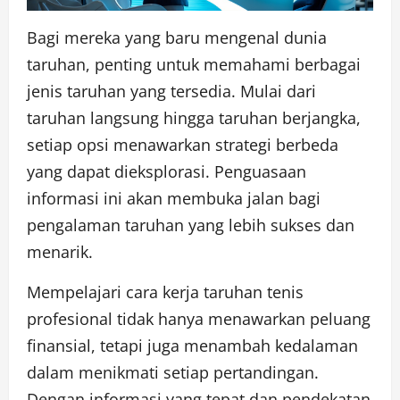
Bagi mereka yang baru mengenal dunia
taruhan, penting untuk memahami berbagai
jenis taruhan yang tersedia. Mulai dari
taruhan langsung hingga taruhan berjangka,
setiap opsi menawarkan strategi berbeda
yang dapat dieksplorasi. Penguasaan
informasi ini akan membuka jalan bagi
pengalaman taruhan yang lebih sukses dan
menarik.
Mempelajari cara kerja taruhan tenis
profesional tidak hanya menawarkan peluang
finansial, tetapi juga menambah kedalaman
dalam menikmati setiap pertandingan.
Dengan informasi yang tepat dan pendekatan