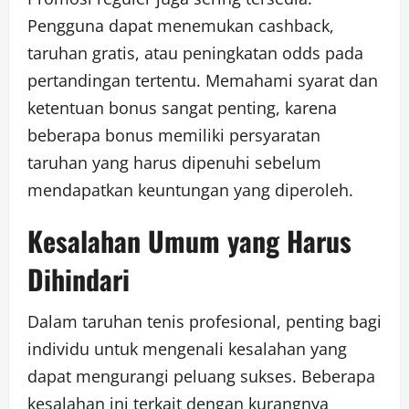
Pengguna dapat menemukan cashback,
taruhan gratis, atau peningkatan odds pada
pertandingan tertentu. Memahami syarat dan
ketentuan bonus sangat penting, karena
beberapa bonus memiliki persyaratan
taruhan yang harus dipenuhi sebelum
mendapatkan keuntungan yang diperoleh.
Kesalahan Umum yang Harus
Dihindari
Dalam taruhan tenis profesional, penting bagi
individu untuk mengenali kesalahan yang
dapat mengurangi peluang sukses. Beberapa
kesalahan ini terkait dengan kurangnya