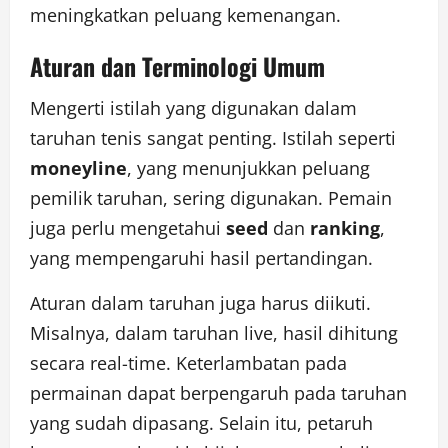
meningkatkan peluang kemenangan.
Aturan dan Terminologi Umum
Mengerti istilah yang digunakan dalam
taruhan tenis sangat penting. Istilah seperti
moneyline
, yang menunjukkan peluang
pemilik taruhan, sering digunakan. Pemain
juga perlu mengetahui
seed
dan
ranking
,
yang mempengaruhi hasil pertandingan.
Aturan dalam taruhan juga harus diikuti.
Misalnya, dalam taruhan live, hasil dihitung
secara real-time. Keterlambatan pada
permainan dapat berpengaruh pada taruhan
yang sudah dipasang. Selain itu, petaruh