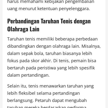
harus memahami kebijakan pengembalian
uang menurut ketentuan penyelenggara.
Perbandingan Taruhan Tenis dengan
Olahraga Lain
Taruhan tenis memiliki beberapa perbedaan
dibandingkan dengan olahraga lain. Misalnya,
dalam sepak bola, taruhan biasanya lebih
fokus pada skor akhir. Di tenis, pemain bisa
bertaruh pada peristiwa yang lebih spesifik
dalam pertandingan.
Selain itu, tenis menawarkan taruhan yang
lebih fleksibel selama pertandingan
berlangsung. Petaruh dapat mengubah
taruhan mereka berdasarkan performa