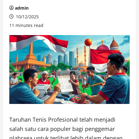
admin
10/12/2025
11 minutes read
Taruhan Tenis Profesional telah menjadi
salah satu cara populer bagi penggemar
olahraga untuk terlibat lebih dalam dengan