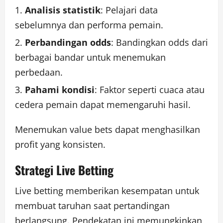
Analisis statistik
: Pelajari data
sebelumnya dan performa pemain.
Perbandingan odds
: Bandingkan odds dari
berbagai bandar untuk menemukan
perbedaan.
Pahami kondisi
: Faktor seperti cuaca atau
cedera pemain dapat memengaruhi hasil.
Menemukan value bets dapat menghasilkan
profit yang konsisten.
Strategi Live Betting
Live betting memberikan kesempatan untuk
membuat taruhan saat pertandingan
berlangsung. Pendekatan ini memungkinkan