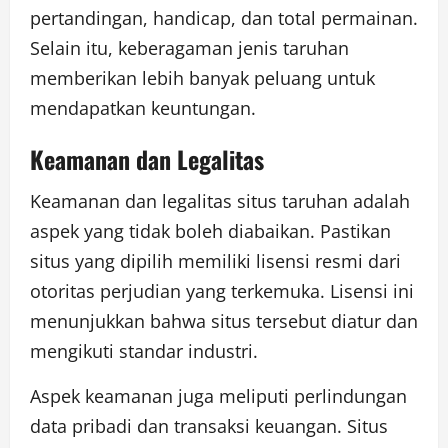
pertandingan, handicap, dan total permainan.
Selain itu, keberagaman jenis taruhan
memberikan lebih banyak peluang untuk
mendapatkan keuntungan.
Keamanan dan Legalitas
Keamanan dan legalitas situs taruhan adalah
aspek yang tidak boleh diabaikan. Pastikan
situs yang dipilih memiliki lisensi resmi dari
otoritas perjudian yang terkemuka. Lisensi ini
menunjukkan bahwa situs tersebut diatur dan
mengikuti standar industri.
Aspek keamanan juga meliputi perlindungan
data pribadi dan transaksi keuangan. Situs