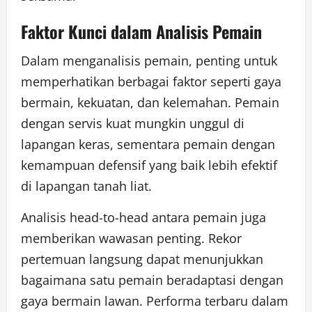
Faktor Kunci dalam Analisis Pemain
Dalam menganalisis pemain, penting untuk
memperhatikan berbagai faktor seperti gaya
bermain, kekuatan, dan kelemahan. Pemain
dengan servis kuat mungkin unggul di
lapangan keras, sementara pemain dengan
kemampuan defensif yang baik lebih efektif
di lapangan tanah liat.
Analisis head-to-head antara pemain juga
memberikan wawasan penting. Rekor
pertemuan langsung dapat menunjukkan
bagaimana satu pemain beradaptasi dengan
gaya bermain lawan. Performa terbaru dalam