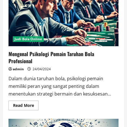
Online
Judi Bola Online
Mengenal Psikologi Pemain Taruhan Bola
Profesional
admin
24/04/2024
Dalam dunia taruhan bola, psikologi pemain
memiliki peran yang sangat penting dalam
menentukan strategi bermain dan kesuksesan...
Read
Read More
more
about
Mengenal
Psikologi
Pemain