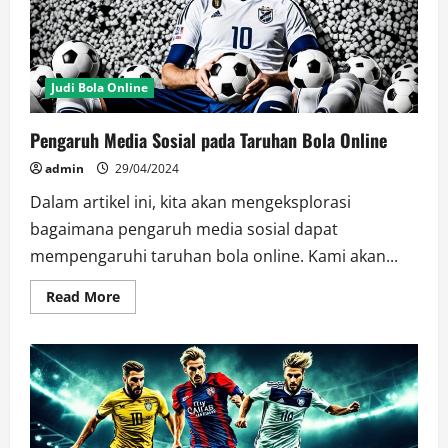
Judi Bola Online
Pengaruh Media Sosial pada Taruhan Bola Online
admin
29/04/2024
Dalam artikel ini, kita akan mengeksplorasi
bagaimana pengaruh media sosial dapat
mempengaruhi taruhan bola online. Kami akan...
Read
Read More
more
about
Pengaruh
Media
Sosial
pada
Taruhan
Bola
Online