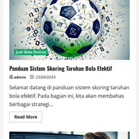
Taruhan
Bola
Profesional
Judi Bola Online
Panduan Sistem Skoring Taruhan Bola Efektif
admin
23/04/2024
Selamat datang di panduan sistem skoring taruhan
bola efektif. Pada bagian ini, kita akan membahas
berbagai strategi...
Read
Read More
more
about
Panduan
Sistem
Skoring