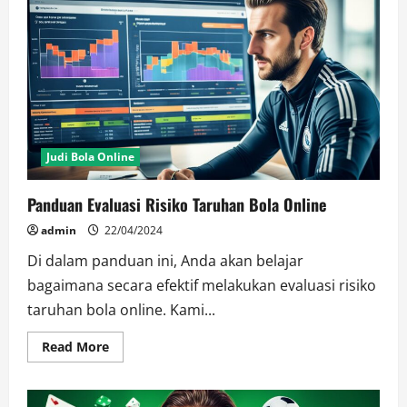
Taruhan
Bola
Efektif
Judi Bola Online
Panduan Evaluasi Risiko Taruhan Bola Online
admin
22/04/2024
Di dalam panduan ini, Anda akan belajar
bagaimana secara efektif melakukan evaluasi risiko
taruhan bola online. Kami...
Read
Read More
more
about
Panduan
Evaluasi