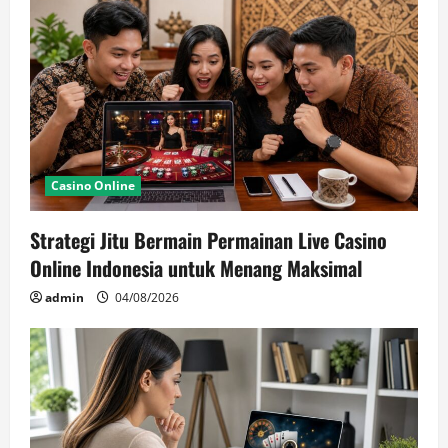
Casino Online
Strategi Jitu Bermain Permainan Live Casino
Online Indonesia untuk Menang Maksimal
admin
04/08/2026