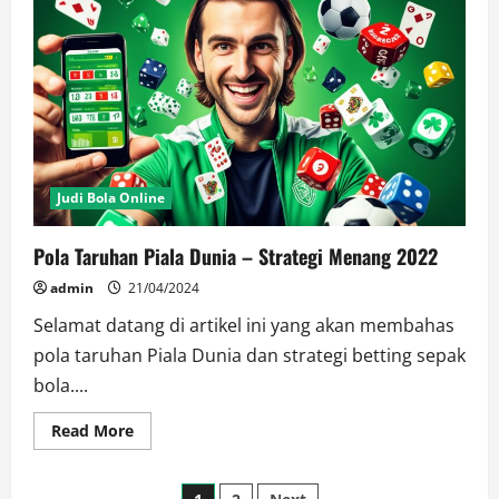
Risiko
Taruhan
Bola
Online
Judi Bola Online
Pola Taruhan Piala Dunia – Strategi Menang 2022
admin
21/04/2024
Selamat datang di artikel ini yang akan membahas
pola taruhan Piala Dunia dan strategi betting sepak
bola....
Read
Read More
more
about
Pola
Taruhan