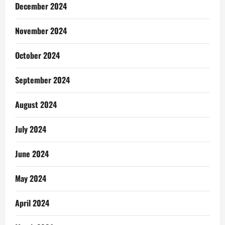
December 2024
November 2024
October 2024
September 2024
August 2024
July 2024
June 2024
May 2024
April 2024