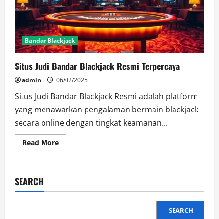
Bandar Blackjack
Situs Judi Bandar Blackjack Resmi Terpercaya
admin
06/02/2025
Situs Judi Bandar Blackjack Resmi adalah platform
yang menawarkan pengalaman bermain blackjack
secara online dengan tingkat keamanan...
Read
Read More
more
about
Situs
Judi
Bandar
SEARCH
Blackjack
Resmi
Terpercaya
SEARCH