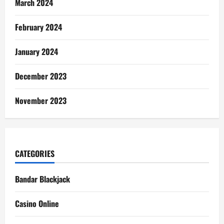
March 2024
February 2024
January 2024
December 2023
November 2023
CATEGORIES
Bandar Blackjack
Casino Online