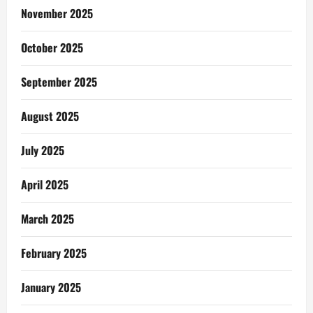
November 2025
October 2025
September 2025
August 2025
July 2025
April 2025
March 2025
February 2025
January 2025