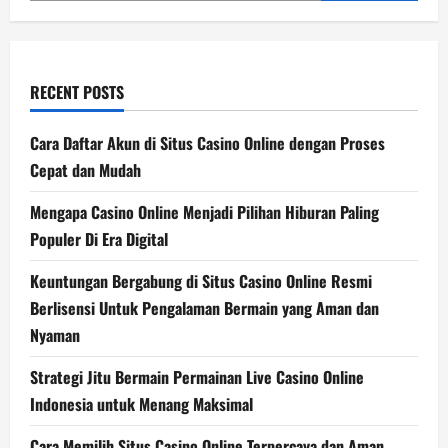
RECENT POSTS
Cara Daftar Akun di Situs Casino Online dengan Proses
Cepat dan Mudah
Mengapa Casino Online Menjadi Pilihan Hiburan Paling
Populer Di Era Digital
Keuntungan Bergabung di Situs Casino Online Resmi
Berlisensi Untuk Pengalaman Bermain yang Aman dan
Nyaman
Strategi Jitu Bermain Permainan Live Casino Online
Indonesia untuk Menang Maksimal
Cara Memilih Situs Casino Online Terpercaya dan Aman