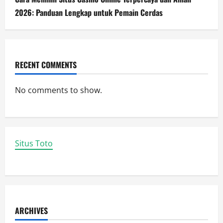
2026: Panduan Lengkap untuk Pemain Cerdas
RECENT COMMENTS
No comments to show.
Situs Toto
ARCHIVES