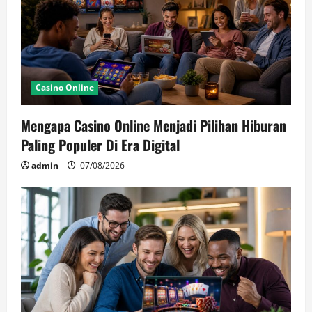
Casino Online
Mengapa Casino Online Menjadi Pilihan Hiburan
Paling Populer Di Era Digital
admin
07/08/2026