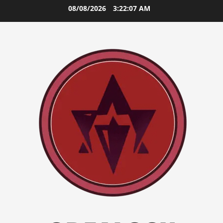
Skip
08/08/2026
3:22:08 AM
to
content