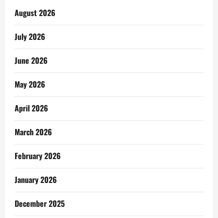
August 2026
July 2026
June 2026
May 2026
April 2026
March 2026
February 2026
January 2026
December 2025