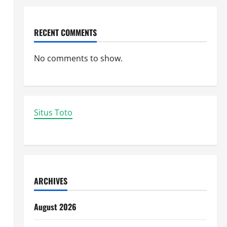
RECENT COMMENTS
No comments to show.
Situs Toto
ARCHIVES
August 2026