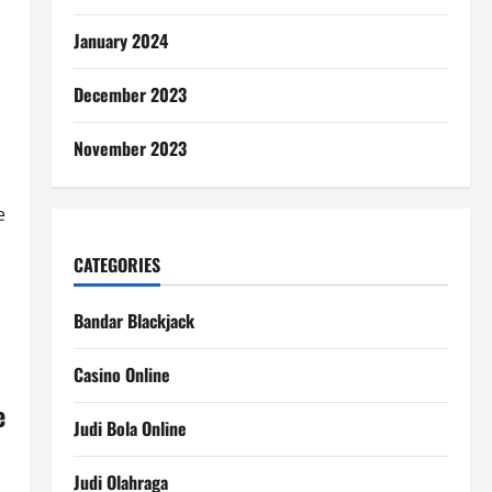
January 2024
December 2023
November 2023
e
CATEGORIES
Bandar Blackjack
Casino Online
e
Judi Bola Online
Judi Olahraga