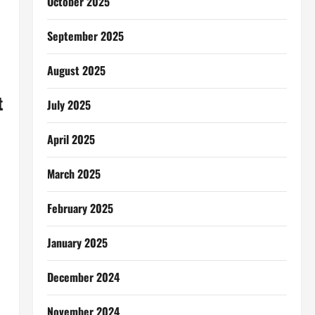
October 2025
September 2025
August 2025
t
July 2025
April 2025
March 2025
February 2025
January 2025
December 2024
November 2024