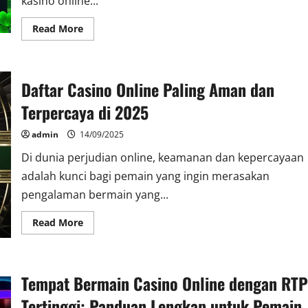
kasino online...
Read
Read More
more
about
Casino
Online
Dengan
Daftar Casino Online Paling Aman dan
Bonus
Terbesar:
Panduan
Terpercaya di 2025
Memilih
dan
Memanfaatkan
admin
14/09/2025
Penawaran
Terbaik
Di dunia perjudian online, keamanan dan kepercayaan
adalah kunci bagi pemain yang ingin merasakan
pengalaman bermain yang...
Read
Read More
more
about
Daftar
Casino
Online
Tempat Bermain Casino Online dengan RTP
Paling
Aman
dan
Tertinggi: Panduan Lengkap untuk Pemain