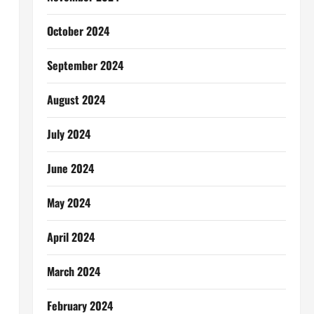
October 2024
September 2024
August 2024
July 2024
June 2024
May 2024
April 2024
March 2024
February 2024