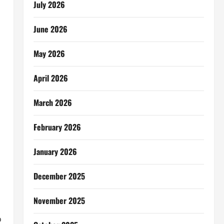
July 2026
June 2026
May 2026
April 2026
March 2026
February 2026
January 2026
December 2025
November 2025
o