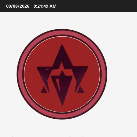
Skip
09/08/2026
9:21:51 AM
to
content