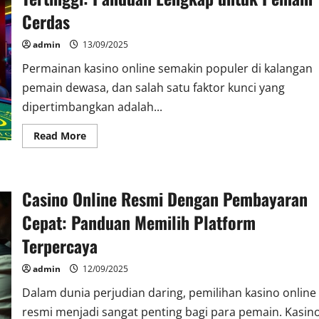
Terpercaya
di
Cerdas
2025
admin
13/09/2025
Permainan kasino online semakin populer di kalangan
pemain dewasa, dan salah satu faktor kunci yang
dipertimbangkan adalah...
Read
Read More
more
about
Tempat
Bermain
Casino
Casino Online Resmi Dengan Pembayaran
Online
dengan
RTP
Cepat: Panduan Memilih Platform
Tertinggi:
Panduan
Terpercaya
Lengkap
untuk
Pemain
admin
12/09/2025
Cerdas
Dalam dunia perjudian daring, pemilihan kasino online
resmi menjadi sangat penting bagi para pemain. Kasin