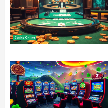
Casino Online