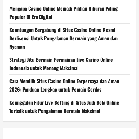
Mengapa Casino Online Menjadi Pilihan Hiburan Paling
Populer Di Era Digital
Keuntungan Bergabung di Situs Casino Online Resmi
Berlisensi Untuk Pengalaman Bermain yang Aman dan
Nyaman
Strategi Jitu Bermain Permainan Live Casino Online
Indonesia untuk Menang Maksimal
Cara Memilih Situs Casino Online Terpercaya dan Aman
2026: Panduan Lengkap untuk Pemain Cerdas
Keunggulan Fitur Live Betting di Situs Judi Bola Online
Terbaik untuk Pengalaman Bermain Maksimal