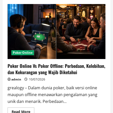
Strategi
Membaca
Pola
Permainan
Lawan
di
Poker
Online
Secara
Efektif
Untuk
Menang
Lebih
Banyak
Poker Online
Poker Online Vs Poker Offline: Perbedaan, Kelebihan,
dan Kekurangan yang Wajib Diketahui
admin
10/07/2026
grealogy – Dalam dunia poker, baik versi online
maupun offline menawarkan pengalaman yang
unik dan menarik. Perbedaan...
Read
Read More