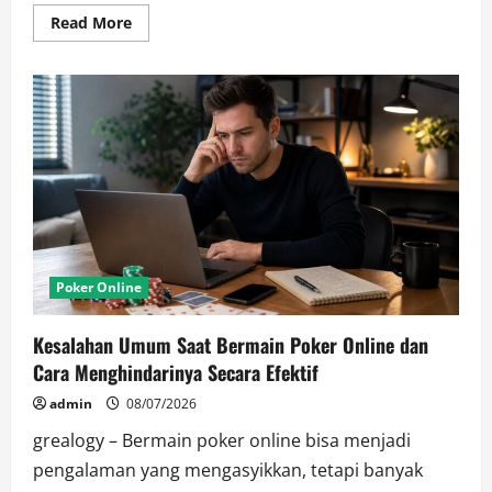
Read
Read More
more
about
Cara
Mengelola
Modal
Saat
Bermain
Poker
Online
untuk
Pemain
Pemula:
Strategi
Efektif
untuk
Sukses
Poker Online
Kesalahan Umum Saat Bermain Poker Online dan
Cara Menghindarinya Secara Efektif
admin
08/07/2026
grealogy – Bermain poker online bisa menjadi
pengalaman yang mengasyikkan, tetapi banyak