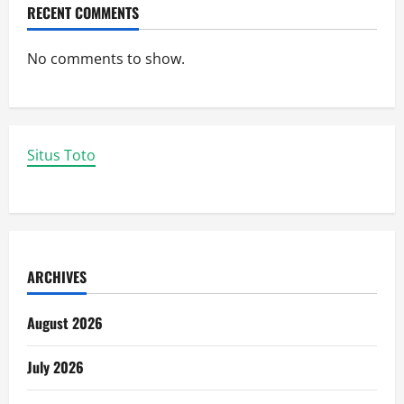
RECENT COMMENTS
No comments to show.
Situs Toto
ARCHIVES
August 2026
July 2026