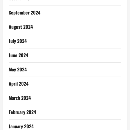
September 2024
August 2024
July 2024
June 2024
May 2024
April 2024
March 2024
February 2024
January 2024