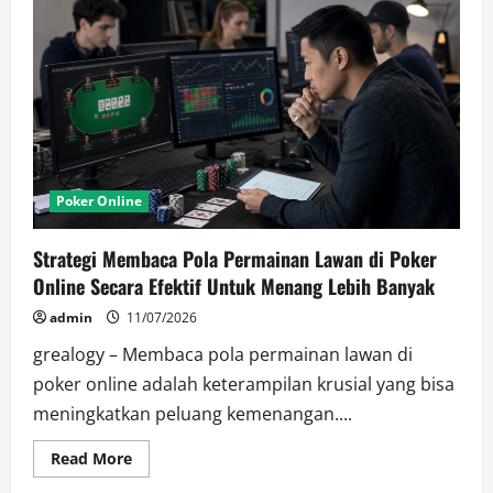
Poker
Online
dengan
Disiplin
Agar
Hasil
Lebih
Konsisten
dan
Sukses
Poker Online
Strategi Membaca Pola Permainan Lawan di Poker
Online Secara Efektif Untuk Menang Lebih Banyak
admin
11/07/2026
grealogy – Membaca pola permainan lawan di
poker online adalah keterampilan krusial yang bisa
meningkatkan peluang kemenangan....
Read
Read More
more
about