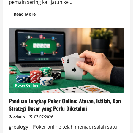
pemain sering kali jatuh ke...
Read
Read More
more
about
Kesalahan
Umum
Saat
Bermain
Poker
Online
dan
Cara
Menghindarinya
Secara
Efektif
Poker Online
Panduan Lengkap Poker Online: Aturan, Istilah, Dan
Strategi Dasar yang Perlu Diketahui
admin
07/07/2026
grealogy – Poker online telah menjadi salah satu