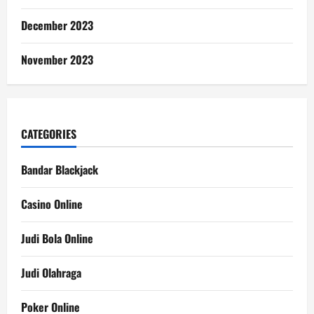
December 2023
November 2023
CATEGORIES
Bandar Blackjack
Casino Online
Judi Bola Online
Judi Olahraga
Poker Online