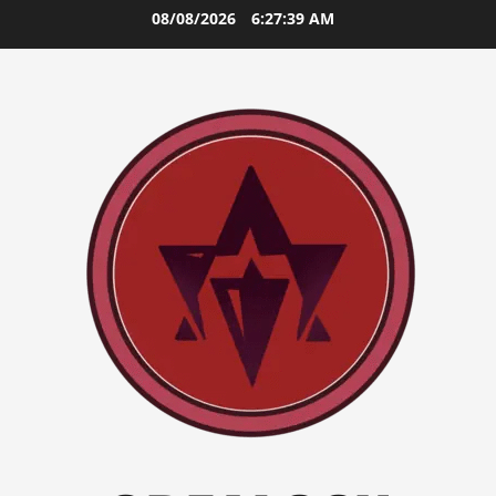
Skip
08/08/2026
6:27:41 AM
to
content