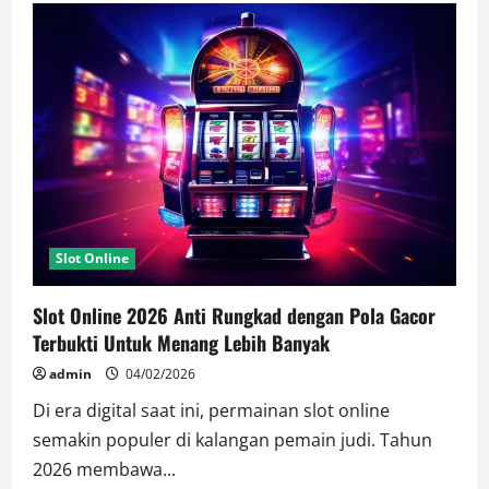
Slot
Online
2026
Resmi
Vs
Slot
Abal-
Abal:
Memahami
Risiko
dan
Keuntungan
Slot Online
Slot Online 2026 Anti Rungkad dengan Pola Gacor
Terbukti Untuk Menang Lebih Banyak
admin
04/02/2026
Di era digital saat ini, permainan slot online
semakin populer di kalangan pemain judi. Tahun
2026 membawa...