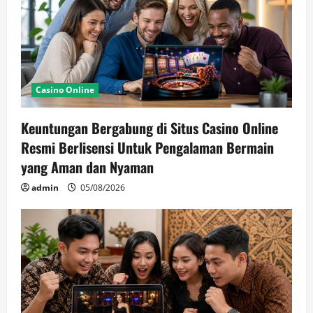
Casino Online
Keuntungan Bergabung di Situs Casino Online
Resmi Berlisensi Untuk Pengalaman Bermain
yang Aman dan Nyaman
admin
05/08/2026