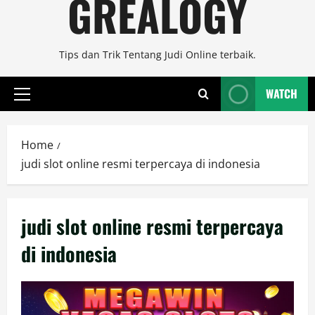
GREALOGY
Tips dan Trik Tentang Judi Online terbaik.
WATCH
Primary
Menu
Home
judi slot online resmi terpercaya di indonesia
judi slot online resmi terpercaya
di indonesia