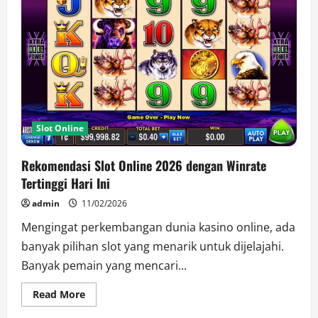
Online
2026
yang
Gacor
dan
Aman
Untuk
Pemain
Cerdas
Slot Online
Rekomendasi Slot Online 2026 dengan Winrate
Tertinggi Hari Ini
admin
11/02/2026
Mengingat perkembangan dunia kasino online, ada
banyak pilihan slot yang menarik untuk dijelajahi.
Banyak pemain yang mencari...
Read
Read More
more
about