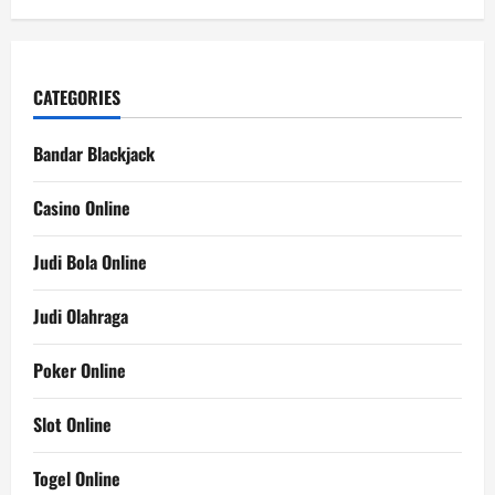
CATEGORIES
Bandar Blackjack
Casino Online
Judi Bola Online
Judi Olahraga
Poker Online
Slot Online
Togel Online