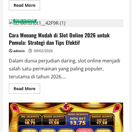
Read
Read More
more
about
Slot
Slot Online
Online
2026
Terbaru
Dengan
Cara Menang Mudah di Slot Online 2026 untuk
Fitur
Pemula: Strategi dan Tips Efektif
Bonus
Paling
Menguntungkan
admin
09/02/2026
untuk
Pemain
Dalam dunia perjudian daring, slot online menjadi
Cerdas
salah satu permainan yang paling populer,
terutama di tahun 2026....
Read
Read More
more
about
Cara
Menang
Mudah
di
Slot
Online
2026
untuk