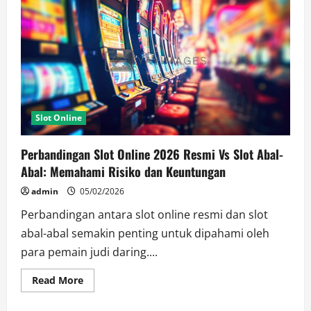
Online
2026
Agar
Konsisten
Profit
Tanpa
Risiko
Tinggi
Slot Online
Perbandingan Slot Online 2026 Resmi Vs Slot Abal-
Abal: Memahami Risiko dan Keuntungan
admin
05/02/2026
Perbandingan antara slot online resmi dan slot
abal-abal semakin penting untuk dipahami oleh
para pemain judi daring....
Read
Read More
more
about
Perbandingan