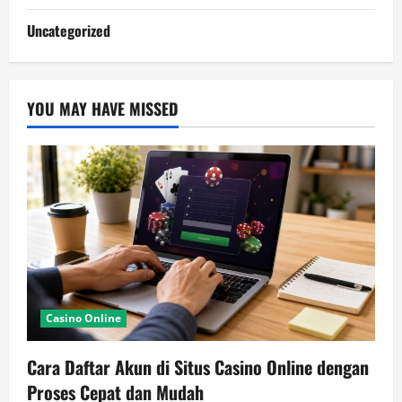
Uncategorized
YOU MAY HAVE MISSED
Casino Online
Cara Daftar Akun di Situs Casino Online dengan
Proses Cepat dan Mudah