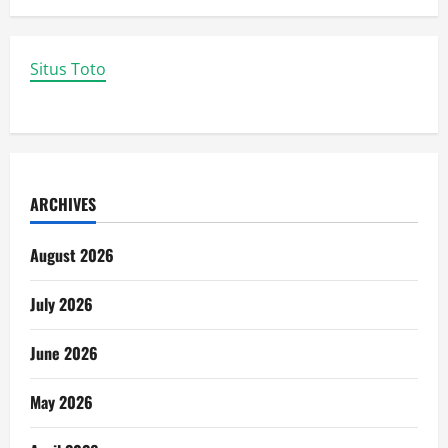
Situs Toto
ARCHIVES
August 2026
July 2026
June 2026
May 2026