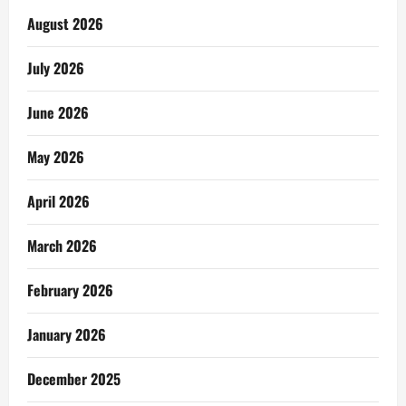
August 2026
July 2026
June 2026
May 2026
April 2026
March 2026
February 2026
January 2026
December 2025