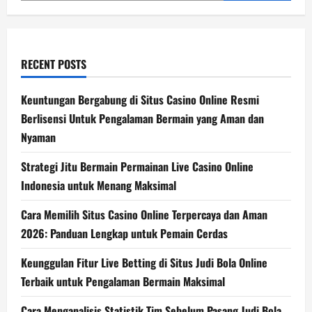
RECENT POSTS
Keuntungan Bergabung di Situs Casino Online Resmi
Berlisensi Untuk Pengalaman Bermain yang Aman dan
Nyaman
Strategi Jitu Bermain Permainan Live Casino Online
Indonesia untuk Menang Maksimal
Cara Memilih Situs Casino Online Terpercaya dan Aman
2026: Panduan Lengkap untuk Pemain Cerdas
Keunggulan Fitur Live Betting di Situs Judi Bola Online
Terbaik untuk Pengalaman Bermain Maksimal
Cara Menganalisis Statistik Tim Sebelum Pasang Judi Bola