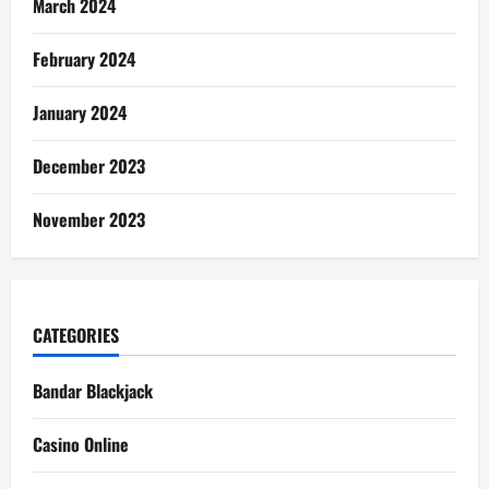
March 2024
February 2024
January 2024
December 2023
November 2023
CATEGORIES
Bandar Blackjack
Casino Online