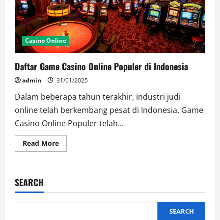
Casino Online
Daftar Game Casino Online Populer di Indonesia
admin
31/01/2025
Dalam beberapa tahun terakhir, industri judi
online telah berkembang pesat di Indonesia. Game
Casino Online Populer telah...
Read
Read More
more
about
Daftar
Game
Casino
SEARCH
Online
Populer
di
Indonesia
SEARCH