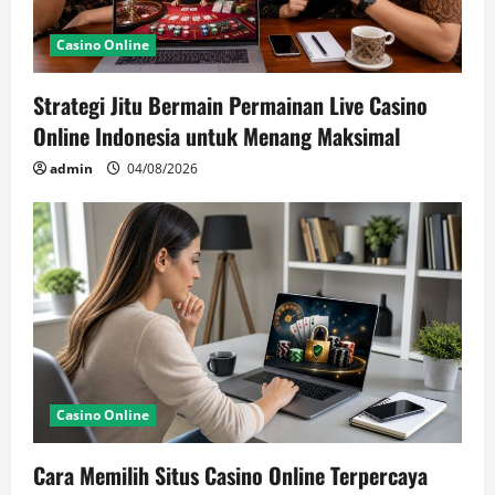
Casino Online
Strategi Jitu Bermain Permainan Live Casino
Online Indonesia untuk Menang Maksimal
admin
04/08/2026
Casino Online
Cara Memilih Situs Casino Online Terpercaya