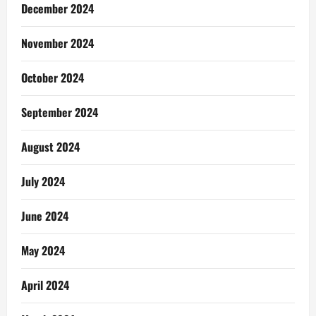
December 2024
November 2024
October 2024
September 2024
August 2024
July 2024
June 2024
May 2024
April 2024