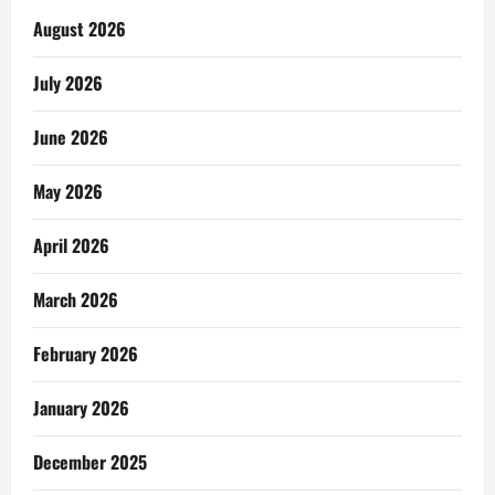
August 2026
July 2026
June 2026
May 2026
April 2026
March 2026
February 2026
January 2026
December 2025