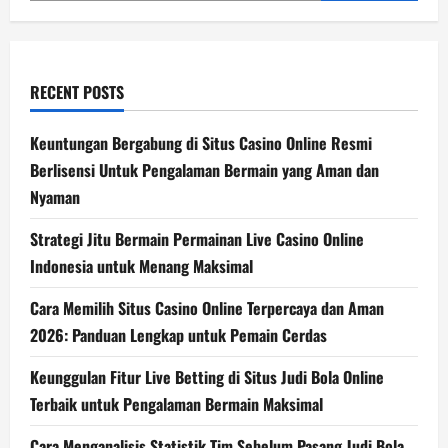
RECENT POSTS
Keuntungan Bergabung di Situs Casino Online Resmi
Berlisensi Untuk Pengalaman Bermain yang Aman dan
Nyaman
Strategi Jitu Bermain Permainan Live Casino Online
Indonesia untuk Menang Maksimal
Cara Memilih Situs Casino Online Terpercaya dan Aman
2026: Panduan Lengkap untuk Pemain Cerdas
Keunggulan Fitur Live Betting di Situs Judi Bola Online
Terbaik untuk Pengalaman Bermain Maksimal
Cara Menganalisis Statistik Tim Sebelum Pasang Judi Bola