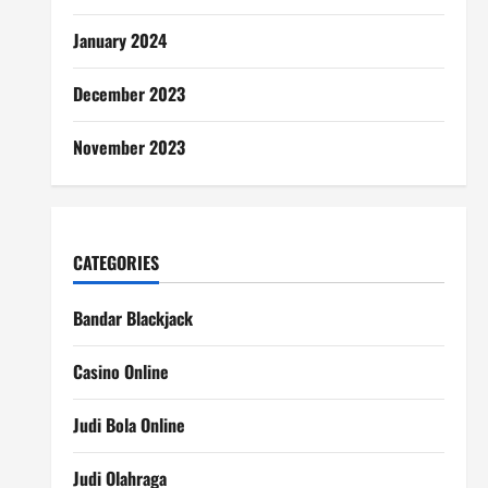
January 2024
December 2023
November 2023
CATEGORIES
Bandar Blackjack
Casino Online
Judi Bola Online
Judi Olahraga