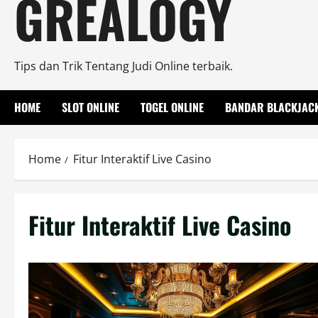
GREALOGY
Tips dan Trik Tentang Judi Online terbaik.
HOME
SLOT ONLINE
TOGEL ONLINE
BANDAR BLACKJAC
Home
Fitur Interaktif Live Casino
Fitur Interaktif Live Casino