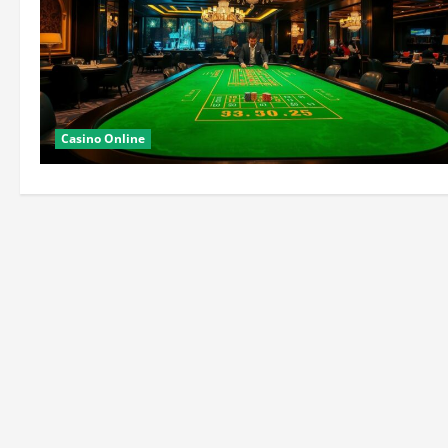
Casino Online