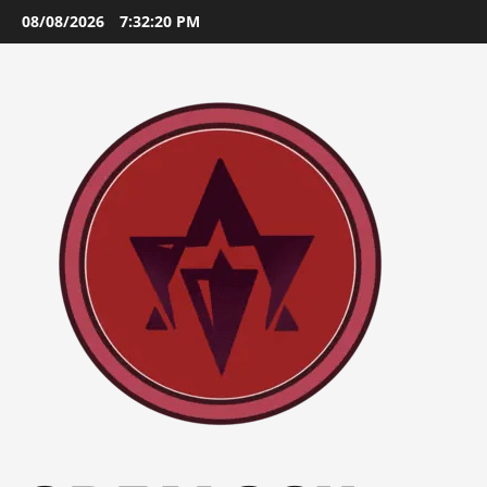
Skip
08/08/2026
7:32:21 PM
to
content