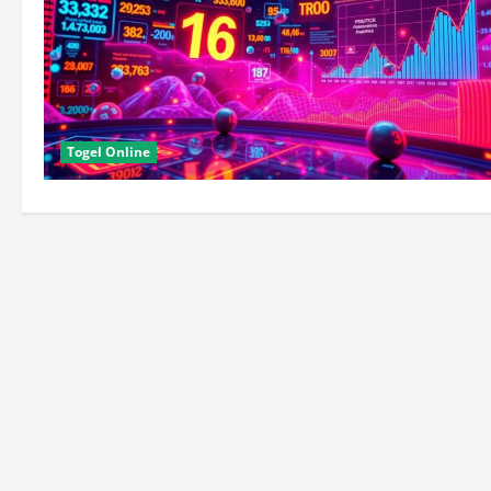
Togel Online