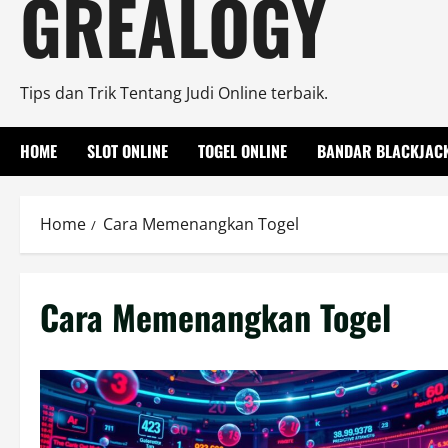
GREALOGY
Tips dan Trik Tentang Judi Online terbaik.
HOME
SLOT ONLINE
TOGEL ONLINE
BANDAR BLACKJAC
Home
Cara Memenangkan Togel
Cara Memenangkan Togel