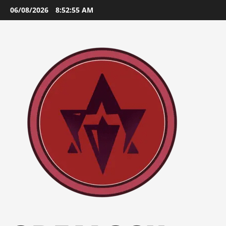
Skip
06/08/2026
8:52:56 AM
to
content