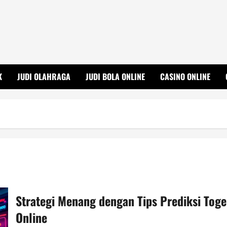
K
JUDI OLAHRAGA
JUDI BOLA ONLINE
CASINO ONLINE
Strategi Menang dengan Tips Prediksi Toge
Online