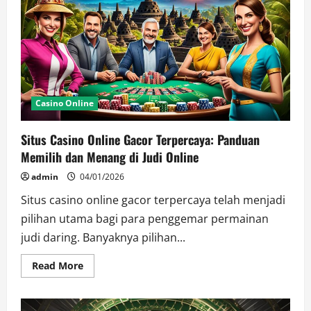
Casino Online
Situs Casino Online Gacor Terpercaya: Panduan
Memilih dan Menang di Judi Online
admin
04/01/2026
Situs casino online gacor terpercaya telah menjadi
pilihan utama bagi para penggemar permainan
judi daring. Banyaknya pilihan...
Read
Read More
more
about
Situs
Casino