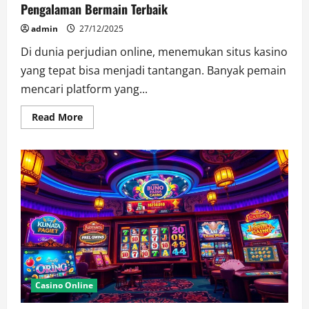
Pengalaman Bermain Terbaik
admin
27/12/2025
Di dunia perjudian online, menemukan situs kasino
yang tepat bisa menjadi tantangan. Banyak pemain
mencari platform yang...
Read
Read More
more
about
Rekomendasi
Situs
Casino
Online
Gacor
untuk
Pengalaman
Bermain
Terbaik
Casino Online