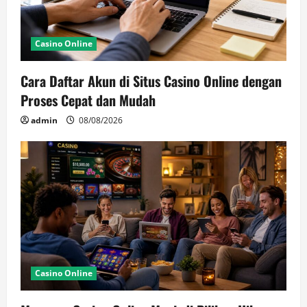
Casino Online
Cara Daftar Akun di Situs Casino Online dengan
Proses Cepat dan Mudah
admin
08/08/2026
Casino Online