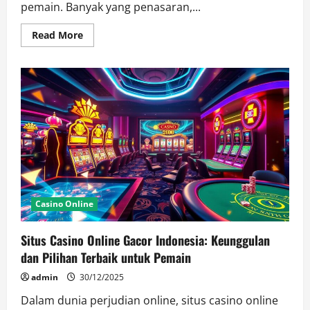
pemain. Banyak yang penasaran,...
Read
Read More
more
about
Permainan
Gacor
di
Situs
Casino
Online:
Strategi
Menang
dan
Tips
Terbaik
Casino Online
Situs Casino Online Gacor Indonesia: Keunggulan
dan Pilihan Terbaik untuk Pemain
admin
30/12/2025
Dalam dunia perjudian online, situs casino online