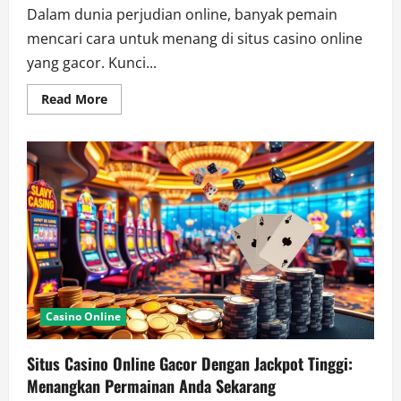
Dalam dunia perjudian online, banyak pemain
mencari cara untuk menang di situs casino online
yang gacor. Kunci...
Read
Read More
more
about
Cara
Menang
di
Situs
Casino
Online
Gacor:
Strategi
Efektif
untuk
Sukses
Bermain
Casino Online
Situs Casino Online Gacor Dengan Jackpot Tinggi:
Menangkan Permainan Anda Sekarang