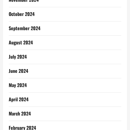
October 2024
September 2024
August 2024
July 2024
June 2024
May 2024
April 2024
March 2024
February 2024