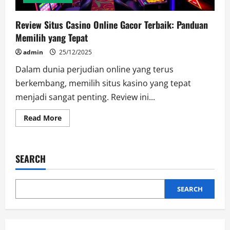
Review Situs Casino Online Gacor Terbaik: Panduan
Memilih yang Tepat
admin
25/12/2025
Dalam dunia perjudian online yang terus
berkembang, memilih situs kasino yang tepat
menjadi sangat penting. Review ini...
Read
Read More
more
about
Review
Situs
Casino
SEARCH
Online
Gacor
Terbaik:
Panduan
Memilih
SEARCH
yang
Tepat