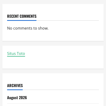
RECENT COMMENTS
No comments to show.
Situs Toto
ARCHIVES
August 2026