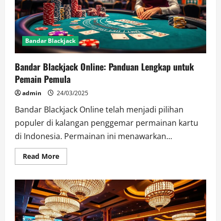
Bandar Blackjack
Bandar Blackjack Online: Panduan Lengkap untuk
Pemain Pemula
admin
24/03/2025
Bandar Blackjack Online telah menjadi pilihan
populer di kalangan penggemar permainan kartu
di Indonesia. Permainan ini menawarkan...
Read
Read More
more
about
Bandar
Blackjack
Online:
Panduan
Lengkap
untuk
Pemain