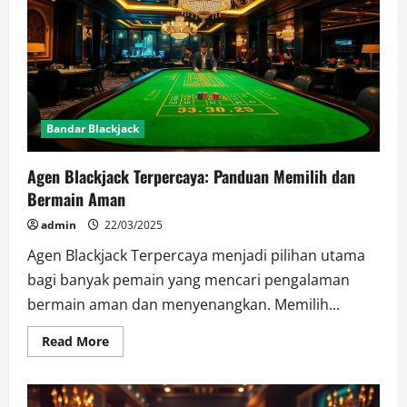
untuk
Pemain
Cerdas
Bandar Blackjack
Agen Blackjack Terpercaya: Panduan Memilih dan
Bermain Aman
admin
22/03/2025
Agen Blackjack Terpercaya menjadi pilihan utama
bagi banyak pemain yang mencari pengalaman
bermain aman dan menyenangkan. Memilih...
Read
Read More
more
about
Agen
Blackjack
Terpercaya: