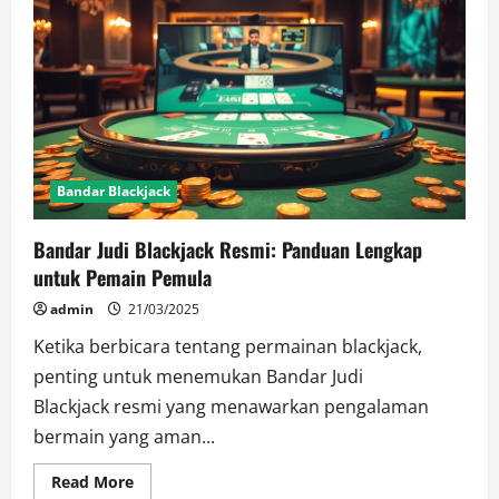
Panduan
Memilih
dan
Bermain
Aman
Bandar Blackjack
Bandar Judi Blackjack Resmi: Panduan Lengkap
untuk Pemain Pemula
admin
21/03/2025
Ketika berbicara tentang permainan blackjack,
penting untuk menemukan Bandar Judi
Blackjack resmi yang menawarkan pengalaman
bermain yang aman...
Read
Read More
more