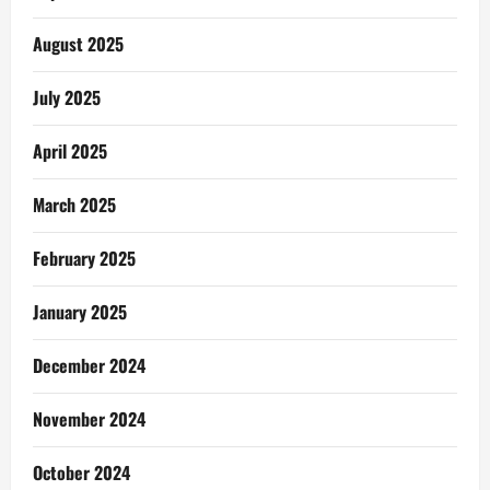
August 2025
July 2025
April 2025
March 2025
February 2025
January 2025
December 2024
November 2024
October 2024