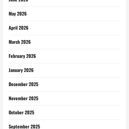
May 2026
April 2026
March 2026
February 2026
January 2026
December 2025
November 2025
October 2025
September 2025