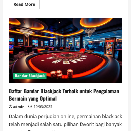
Read
Read More
more
about
Blackjack
Online
Uang
Asli:
Strategi
dan
Tips
Menang
Terbaik
Bandar Blackjack
Daftar Bandar Blackjack Terbaik untuk Pengalaman
Bermain yang Optimal
admin
19/03/2025
Dalam dunia perjudian online, permainan blackjack
telah menjadi salah satu pilihan favorit bagi banyak