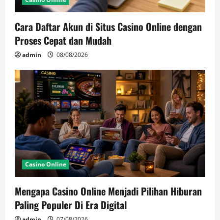
Cara Daftar Akun di Situs Casino Online dengan
Proses Cepat dan Mudah
admin
08/08/2026
Casino Online
Mengapa Casino Online Menjadi Pilihan Hiburan
Paling Populer Di Era Digital
admin
07/08/2026