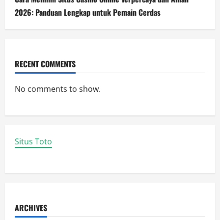
2026: Panduan Lengkap untuk Pemain Cerdas
RECENT COMMENTS
No comments to show.
Situs Toto
ARCHIVES