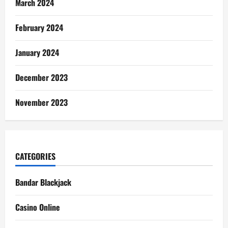
March 2024
February 2024
January 2024
December 2023
November 2023
CATEGORIES
Bandar Blackjack
Casino Online