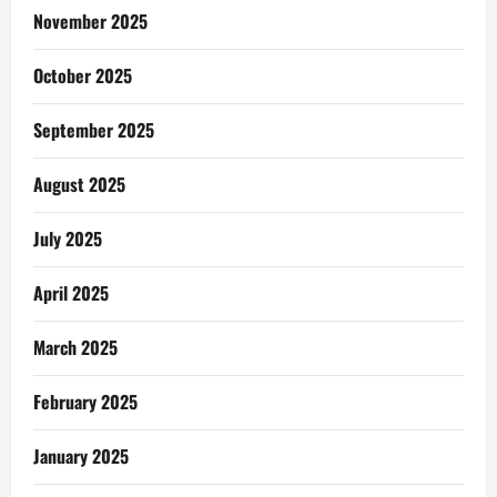
November 2025
October 2025
September 2025
August 2025
July 2025
April 2025
March 2025
February 2025
January 2025