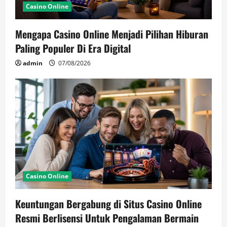
Casino Online
Mengapa Casino Online Menjadi Pilihan Hiburan
Paling Populer Di Era Digital
admin
07/08/2026
Casino Online
Keuntungan Bergabung di Situs Casino Online
Resmi Berlisensi Untuk Pengalaman Bermain