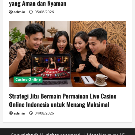
yang Aman dan Nyaman
admin
05/08/2026
Casino Online
Strategi Jitu Bermain Permainan Live Casino
Online Indonesia untuk Menang Maksimal
admin
04/08/2026