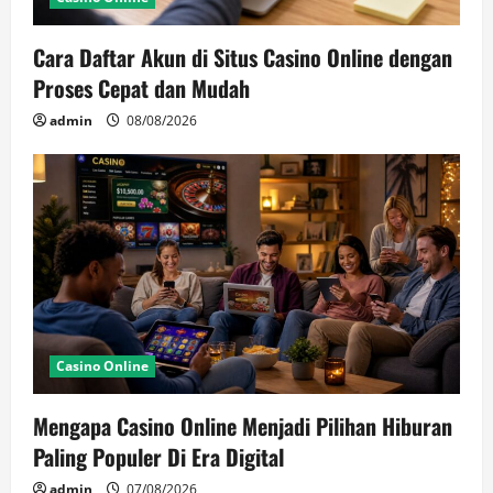
Cara Daftar Akun di Situs Casino Online dengan
Proses Cepat dan Mudah
admin
08/08/2026
Casino Online
Mengapa Casino Online Menjadi Pilihan Hiburan
Paling Populer Di Era Digital
admin
07/08/2026