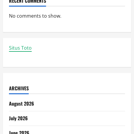
RECENT COMMENTS
No comments to show.
Situs Toto
ARCHIVES
August 2026
July 2026
June 2026