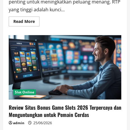
penting untuk meningkatkan peluang menang. RTP
yang tinggi adalah kunci...
Read
Read More
more
about
Strategi
Memilih
Bonus
Game
Slots
2026
Dengan
RTP
Tinggi
untuk
Kemenangan
Maksimal
Slot Online
Review Situs Bonus Game Slots 2026 Terpercaya dan
Menguntungkan untuk Pemain Cerdas
admin
25/06/2026