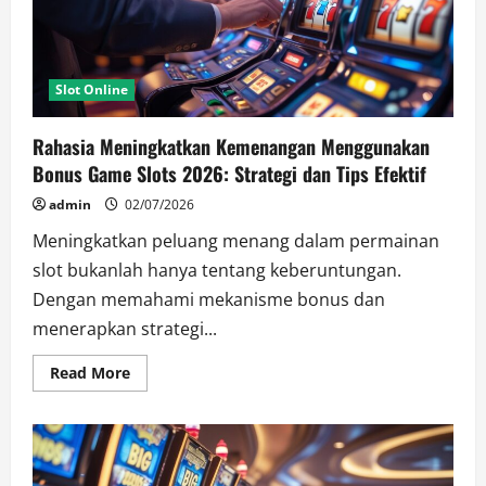
Slot Online
Rahasia Meningkatkan Kemenangan Menggunakan
Bonus Game Slots 2026: Strategi dan Tips Efektif
admin
02/07/2026
Meningkatkan peluang menang dalam permainan
slot bukanlah hanya tentang keberuntungan.
Dengan memahami mekanisme bonus dan
menerapkan strategi...
Read
Read More
more
about
Rahasia
Meningkatkan
Kemenangan
Menggunakan
Bonus