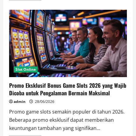
about
Kesalahan
Umum
Pemain
Dalam
Menggunakan
Bonus
Game
Slots
2026
dan
Cara
Menghindarinya
Slot Online
Promo Eksklusif Bonus Game Slots 2026 yang Wajib
Dicoba untuk Pengalaman Bermain Maksimal
admin
28/06/2026
Promo game slots semakin populer di tahun 2026.
Beberapa promo eksklusif dapat memberikan
keuntungan tambahan yang signifikan...