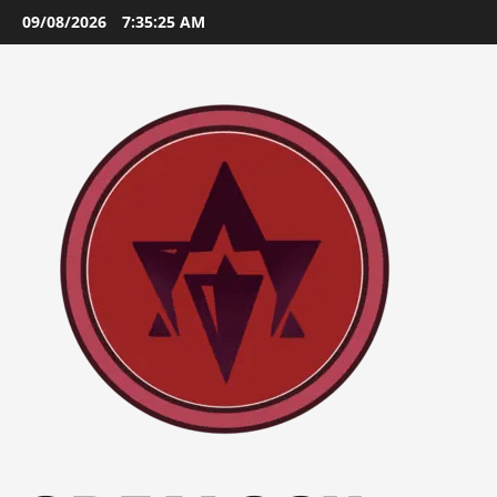
Skip
09/08/2026
7:35:26 AM
to
content