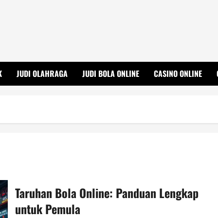
K
JUDI OLAHRAGA
JUDI BOLA ONLINE
CASINO ONLINE
Taruhan Bola Online: Panduan Lengkap
untuk Pemula