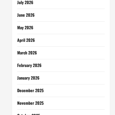
July 2026
June 2026
May 2026
April 2026
March 2026
February 2026
January 2026
December 2025
November 2025