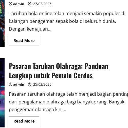
admin
27/02/2025
Taruhan bola online telah menjadi semakin populer di
kalangan penggemar sepak bola di seluruh dunia.
Dengan kemajuan...
Read
Read More
more
about
Taruhan
Bola
Online:
Pasaran Taruhan Olahraga: Panduan
Panduan
Lengkap
untuk
Lengkap untuk Pemain Cerdas
Pemula
admin
25/02/2025
Pasaran taruhan olahraga telah menjadi bagian pentin
dari pengalaman olahraga bagi banyak orang. Banyak
penggemar olahraga kini...
Read
Read More
more