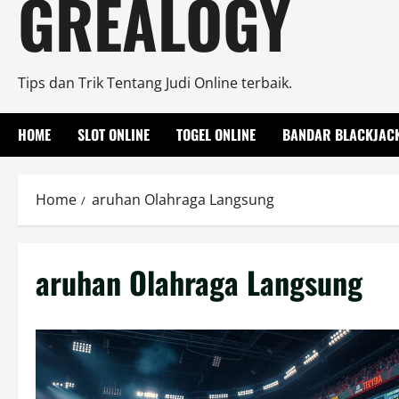
GREALOGY
Tips dan Trik Tentang Judi Online terbaik.
HOME
SLOT ONLINE
TOGEL ONLINE
BANDAR BLACKJAC
Home
aruhan Olahraga Langsung
aruhan Olahraga Langsung