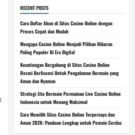
RECENT POSTS
Cara Daftar Akun di Situs Casino Online dengan
Proses Cepat dan Mudah
Mengapa Casino Online Menjadi Pilihan Hiburan
Paling Populer Di Era Digital
Keuntungan Bergabung di Situs Casino Online
Resmi Berlisensi Untuk Pengalaman Bermain yang
Aman dan Nyaman
Strategi Jitu Bermain Permainan Live Casino Online
g
Indonesia untuk Menang Maksimal
Cara Memilih Situs Casino Online Terpercaya dan
Aman 2026: Panduan Lengkap untuk Pemain Cerdas