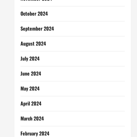
October 2024
September 2024
August 2024
July 2024
June 2024
May 2024
April 2024
March 2024
February 2024