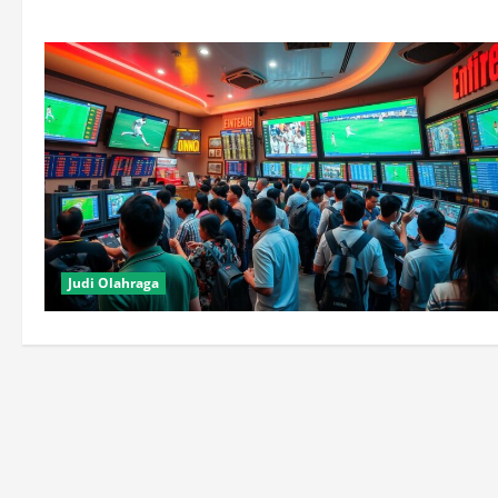
Judi Olahraga