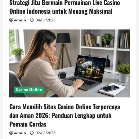
Strategi Jitu Bermain Permainan Live Casino
Online Indonesia untuk Menang Maksimal
admin
04/08/2026
Casino Online
Cara Memilih Situs Casino Online Terpercaya
dan Aman 2026: Panduan Lengkap untuk
Pemain Cerdas
admin
02/08/2026