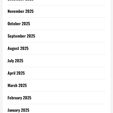
November 2025
October 2025
September 2025
August 2025
July 2025
April 2025
March 2025
February 2025
January 2025