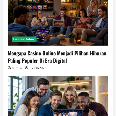
Casino Online
Mengapa Casino Online Menjadi Pilihan Hiburan
Paling Populer Di Era Digital
admin
07/08/2026