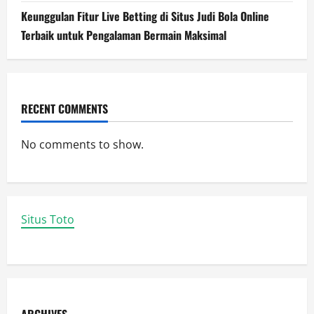
Keunggulan Fitur Live Betting di Situs Judi Bola Online
Terbaik untuk Pengalaman Bermain Maksimal
RECENT COMMENTS
No comments to show.
Situs Toto
ARCHIVES