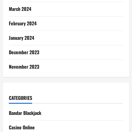
March 2024
February 2024
January 2024
December 2023
November 2023
CATEGORIES
Bandar Blackjack
Casino Online