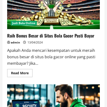
Judi Bola Online
Raih Bonus Besar di Situs Bola Gacor Pasti Bayar
admin
13/04/2024
Apakah Anda mencari kesempatan untuk meraih
bonus besar di situs bola gacor online yang pasti
membayar? Jika...
Read
Read More
more
about
Raih
Bonus
Besar
di
Situs
Bola
Gacor
Pasti