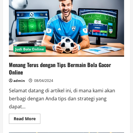
Pembayaran
Nyata
di
Bola
Gacor
Online
Terpercaya
Judi Bola Online
Menang Terus dengan Tips Bermain Bola Gacor
Online
admin
08/04/2024
Selamat datang di artikel ini, di mana kami akan
berbagi dengan Anda tips dan strategi yang
dapat...
Read
Read More
more
about
Menang