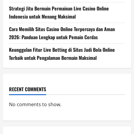
Strategi Jitu Bermain Permainan Live Casino Online
Indonesia untuk Menang Maksimal
Cara Memilih Situs Casino Online Terpercaya dan Aman
2026: Panduan Lengkap untuk Pemain Cerdas
Keunggulan Fitur Live Betting di Situs Judi Bola Online
Terbaik untuk Pengalaman Bermain Maksimal
RECENT COMMENTS
No comments to show.