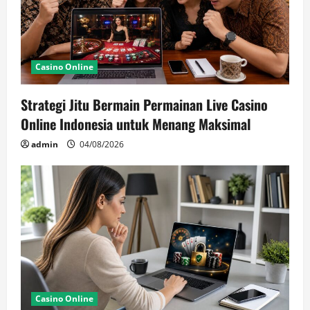
Casino Online
Strategi Jitu Bermain Permainan Live Casino
Online Indonesia untuk Menang Maksimal
admin
04/08/2026
Casino Online