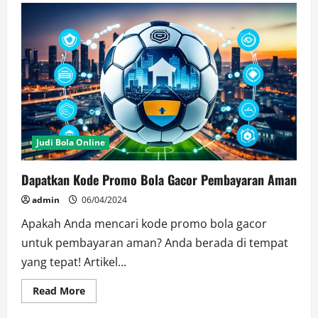
Bola
Gacor
Online
Terpercaya
Bayar
Cepat
Judi Bola Online
Dapatkan Kode Promo Bola Gacor Pembayaran Aman
admin
06/04/2024
Apakah Anda mencari kode promo bola gacor
untuk pembayaran aman? Anda berada di tempat
yang tepat! Artikel...
Read
Read More
more
about