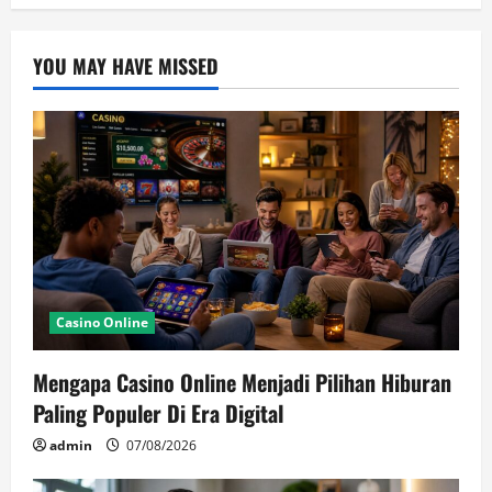
YOU MAY HAVE MISSED
Casino Online
Mengapa Casino Online Menjadi Pilihan Hiburan
Paling Populer Di Era Digital
admin
07/08/2026