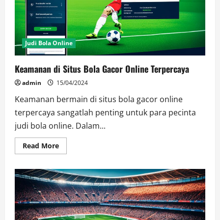
Judi Bola Online
Keamanan di Situs Bola Gacor Online Terpercaya
admin
15/04/2024
Keamanan bermain di situs bola gacor online
terpercaya sangatlah penting untuk para pecinta
judi bola online. Dalam...
Read
Read More
more
about
Keamanan
di
Situs
Bola
Gacor
Online
Terpercaya