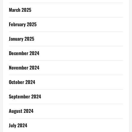
March 2025
February 2025
January 2025
December 2024
November 2024
October 2024
September 2024
August 2024
July 2024