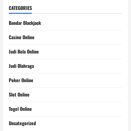
CATEGORIES
Bandar Blackjack
Casino Online
Judi Bola Online
Judi Olahraga
Poker Online
Slot Online
Togel Online
Uncategorized