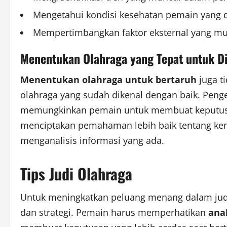
Mengetahui kondisi kesehatan pemain yang
Mempertimbangkan faktor eksternal yang m
Menentukan Olahraga yang Tepat untuk D
Menentukan olahraga untuk bertaruh
juga t
olahraga yang sudah dikenal dengan baik. Peng
memungkinkan pemain untuk membuat keputusan 
menciptakan pemahaman lebih baik tentang ke
menganalisis informasi yang ada.
Tips Judi Olahraga
Untuk meningkatkan peluang menang dalam judi
dan strategi. Pemain harus memperhatikan
anal