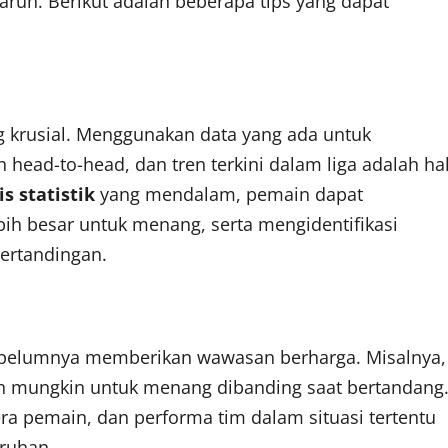
ruh. Berikut adalah beberapa tips yang dapat
 krusial. Menggunakan data yang ada untuk
head-to-head, dan tren terkini dalam liga adalah ha
is statistik
yang mendalam, pemain dapat
ih besar untuk menang, serta mengidentifikasi
ertandingan.
sebelumnya memberikan wawasan berharga. Misalnya,
ih mungkin untuk menang dibanding saat bertandang
era pemain, dan performa tim dalam situasi tertentu
aruhan.