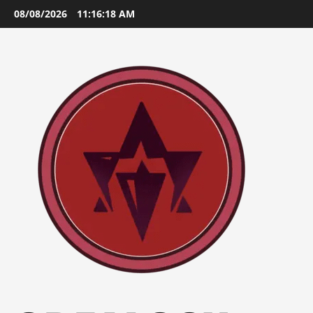
Skip
08/08/2026
11:16:19 AM
to
content