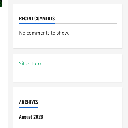
RECENT COMMENTS
No comments to show.
Situs Toto
ARCHIVES
August 2026