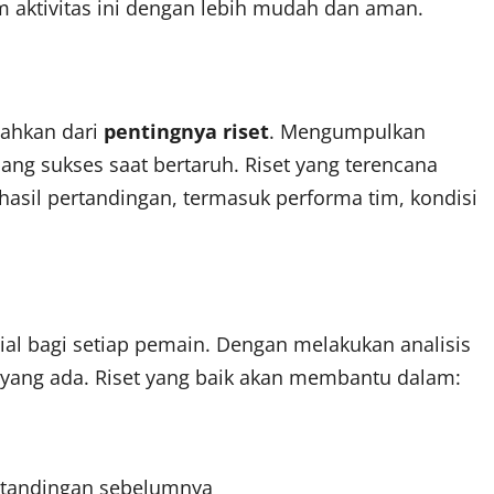
m aktivitas ini dengan lebih mudah dan aman.
sahkan dari
pentingnya riset
. Mengumpulkan
ang sukses saat bertaruh. Riset yang terencana
sil pertandingan, termasuk performa tim, kondisi
al bagi setiap pemain. Dengan melakukan analisis
ang ada. Riset yang baik akan membantu dalam:
ertandingan sebelumnya