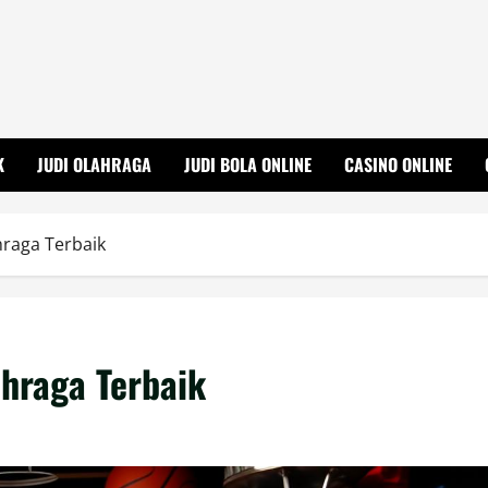
K
JUDI OLAHRAGA
JUDI BOLA ONLINE
CASINO ONLINE
hraga Terbaik
ahraga Terbaik