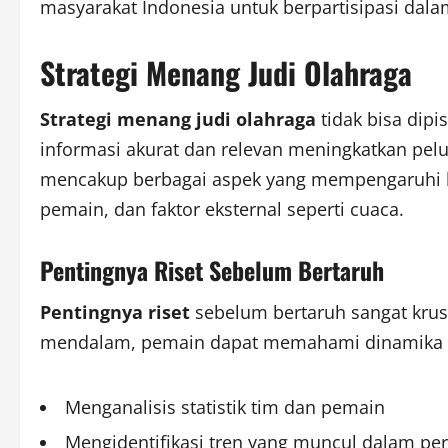
masyarakat Indonesia untuk berpartisipasi dala
Strategi Menang Judi Olahraga
Strategi menang judi olahraga
tidak bisa dipi
informasi akurat dan relevan meningkatkan pelu
mencakup berbagai aspek yang mempengaruhi ha
pemain, dan faktor eksternal seperti cuaca.
Pentingnya Riset Sebelum Bertaruh
Pentingnya riset
sebelum bertaruh sangat krusi
mendalam, pemain dapat memahami dinamika y
Menganalisis statistik tim dan pemain
Mengidentifikasi tren yang muncul dalam p