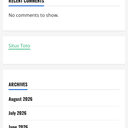
RECENT COMMENTS
No comments to show.
Situs Toto
ARCHIVES
August 2026
July 2026
June 2026