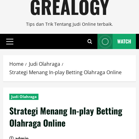
GREALOGY
Tips dan Trik Tentang Judi Online terbaik.
WATCH
Primary
Menu
Home
Judi Olahraga
Strategi Menang In-play Betting Olahraga Online
Judi Olahraga
Strategi Menang In-play Betting
Olahraga Online
admin