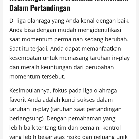
Dalam Pertandingan
Di liga olahraga yang Anda kenal dengan baik,
Anda bisa dengan mudah mengidentifikasi
saat momentum permainan sedang berubah.
Saat itu terjadi, Anda dapat memanfaatkan
kesempatan untuk memasang taruhan in-play
dan meraih keuntungan dari perubahan
momentum tersebut.
Kesimpulannya, fokus pada liga olahraga
favorit Anda adalah kunci sukses dalam
taruhan in-play (taruhan saat pertandingan
berlangsung). Dengan pemahaman yang
lebih baik tentang tim dan pemain, kontrol
yang lebih besar atas risiko dan peluang unik