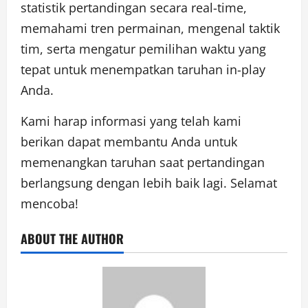
statistik pertandingan secara real-time,
memahami tren permainan, mengenal taktik
tim, serta mengatur pemilihan waktu yang
tepat untuk menempatkan taruhan in-play
Anda.
Kami harap informasi yang telah kami
berikan dapat membantu Anda untuk
memenangkan taruhan saat pertandingan
berlangsung dengan lebih baik lagi. Selamat
mencoba!
ABOUT THE AUTHOR