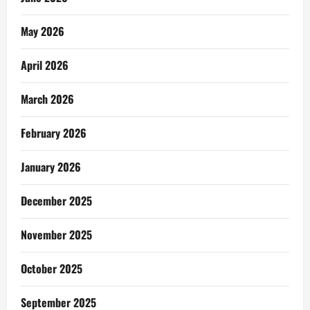
May 2026
April 2026
March 2026
February 2026
January 2026
December 2025
November 2025
October 2025
September 2025