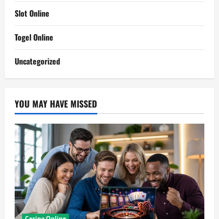
Slot Online
Togel Online
Uncategorized
YOU MAY HAVE MISSED
Casino Online