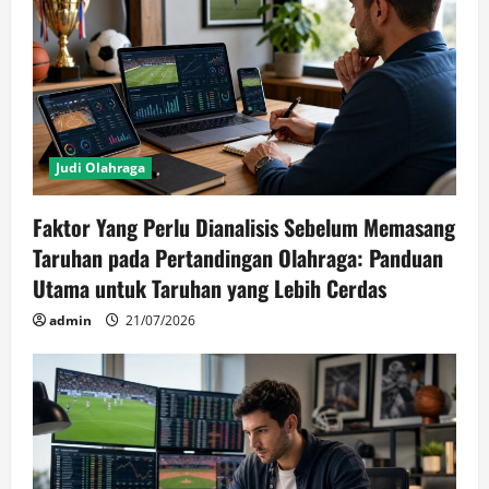
Judi Olahraga
Faktor Yang Perlu Dianalisis Sebelum Memasang
Taruhan pada Pertandingan Olahraga: Panduan
Utama untuk Taruhan yang Lebih Cerdas
admin
21/07/2026