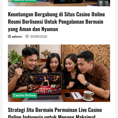
Keuntungan Bergabung di Situs Casino Online
Resmi Berlisensi Untuk Pengalaman Bermain
yang Aman dan Nyaman
admin
05/08/2026
Casino Online
Strategi Jitu Bermain Permainan Live Casino
Online Indonesia untuk Menang Maksimal