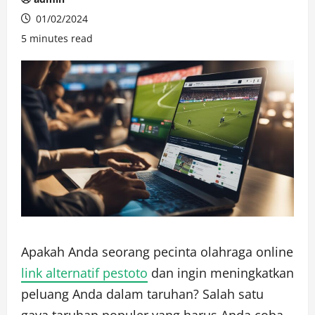
01/02/2024
5 minutes read
Apakah Anda seorang pecinta olahraga online
link alternatif pestoto
dan ingin meningkatkan
peluang Anda dalam taruhan? Salah satu
gaya taruhan populer yang harus Anda coba