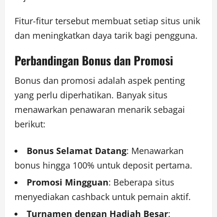
Fitur-fitur tersebut membuat setiap situs unik
dan meningkatkan daya tarik bagi pengguna.
Perbandingan Bonus dan Promosi
Bonus dan promosi adalah aspek penting
yang perlu diperhatikan. Banyak situs
menawarkan penawaran menarik sebagai
berikut:
Bonus Selamat Datang
: Menawarkan
bonus hingga 100% untuk deposit pertama.
Promosi Mingguan
: Beberapa situs
menyediakan cashback untuk pemain aktif.
Turnamen dengan Hadiah Besar
: