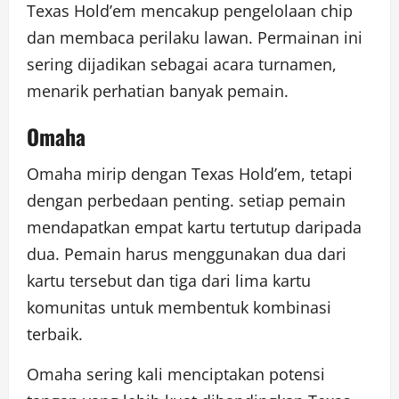
Texas Hold’em mencakup pengelolaan chip
dan membaca perilaku lawan. Permainan ini
sering dijadikan sebagai acara turnamen,
menarik perhatian banyak pemain.
Omaha
Omaha mirip dengan Texas Hold’em, tetapi
dengan perbedaan penting. setiap pemain
mendapatkan empat kartu tertutup daripada
dua. Pemain harus menggunakan dua dari
kartu tersebut dan tiga dari lima kartu
komunitas untuk membentuk kombinasi
terbaik.
Omaha sering kali menciptakan potensi