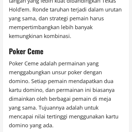
tangan yang lebih kuat dibandingkan Texas
Hold’em. Ronde taruhan terjadi dalam urutan
yang sama, dan strategi pemain harus
mempertimbangkan lebih banyak
kemungkinan kombinasi.
Poker Ceme
Poker Ceme adalah permainan yang
menggabungkan unsur poker dengan
domino. Setiap pemain mendapatkan dua
kartu domino, dan permainan ini biasanya
dimainkan oleh berbagai pemain di meja
yang sama. Tujuannya adalah untuk
mencapai nilai tertinggi menggunakan kartu
domino yang ada.