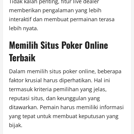
Tidak kalah penting, fitur live dealer
memberikan pengalaman yang lebih
interaktif dan membuat permainan terasa
lebih nyata.
Memilih Situs Poker Online
Terbaik
Dalam memilih situs poker online, beberapa
faktor krusial harus diperhatikan. Hal ini
termasuk kriteria pemilihan yang jelas,
reputasi situs, dan keunggulan yang
ditawarkan. Pemain harus memiliki informasi
yang tepat untuk membuat keputusan yang
bijak.