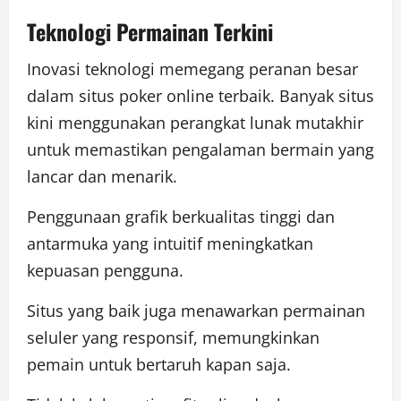
Teknologi Permainan Terkini
Inovasi teknologi memegang peranan besar
dalam situs poker online terbaik. Banyak situs
kini menggunakan perangkat lunak mutakhir
untuk memastikan pengalaman bermain yang
lancar dan menarik.
Penggunaan grafik berkualitas tinggi dan
antarmuka yang intuitif meningkatkan
kepuasan pengguna.
Situs yang baik juga menawarkan permainan
seluler yang responsif, memungkinkan
pemain untuk bertaruh kapan saja.