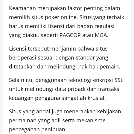
Keamanan merupakan faktor penting dalam
memilih situs poker online. Situs yang terbaik
harus memiliki lisensi dari badan regulasi
yang diakui, seperti PAGCOR atau MGA.
Lisensi tersebut menjamin bahwa situs
beroperasi sesuai dengan standar yang
ditetapkan dan melindungi hak-hak pemain.
Selain itu, penggunaan teknologi enkripsi SSL
untuk melindungi data pribadi dan transaksi
keuangan pengguna sangatlah krusial.
Situs yang andal juga menerapkan kebijakan
permainan yang adil serta mekanisme
pencegahan penipuan.