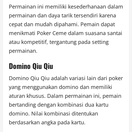
Permainan ini memiliki kesederhanaan dalam
permainan dan daya tarik tersendiri karena
cepat dan mudah dipahami. Pemain dapat
menikmati Poker Ceme dalam suasana santai
atau kompetitif, tergantung pada setting
permainan.
Domino Qiu Qiu
Domino Qiu Qiu adalah variasi lain dari poker
yang menggunakan domino dan memiliki
aturan khusus. Dalam permainan ini, pemain
bertanding dengan kombinasi dua kartu
domino. Nilai kombinasi ditentukan
berdasarkan angka pada kartu.