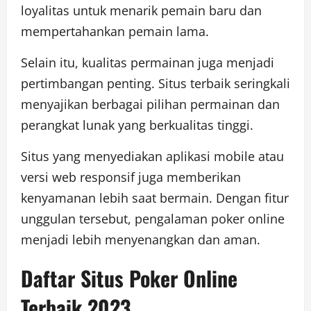
loyalitas untuk menarik pemain baru dan
mempertahankan pemain lama.
Selain itu, kualitas permainan juga menjadi
pertimbangan penting. Situs terbaik seringkali
menyajikan berbagai pilihan permainan dan
perangkat lunak yang berkualitas tinggi.
Situs yang menyediakan aplikasi mobile atau
versi web responsif juga memberikan
kenyamanan lebih saat bermain. Dengan fitur
unggulan tersebut, pengalaman poker online
menjadi lebih menyenangkan dan aman.
Daftar Situs Poker Online
Terbaik 2023