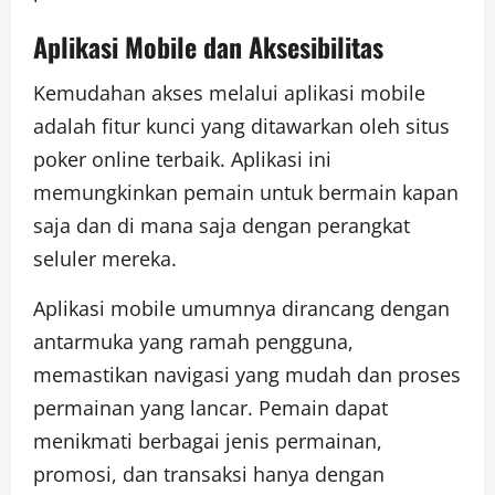
Aplikasi Mobile dan Aksesibilitas
Kemudahan akses melalui aplikasi mobile
adalah fitur kunci yang ditawarkan oleh situs
poker online terbaik. Aplikasi ini
memungkinkan pemain untuk bermain kapan
saja dan di mana saja dengan perangkat
seluler mereka.
Aplikasi mobile umumnya dirancang dengan
antarmuka yang ramah pengguna,
memastikan navigasi yang mudah dan proses
permainan yang lancar. Pemain dapat
menikmati berbagai jenis permainan,
promosi, dan transaksi hanya dengan