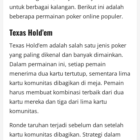
untuk berbagai kalangan. Berikut ini adalah
beberapa permainan poker online populer.
Texas Hold’em
Texas Hold’em adalah salah satu jenis poker
yang paling dikenal dan banyak dimainkan.
Dalam permainan ini, setiap pemain
menerima dua kartu tertutup, sementara lima
kartu komunitas dibagikan di meja. Pemain
harus membuat kombinasi terbaik dari dua
kartu mereka dan tiga dari lima kartu
komunitas.
Ronde taruhan terjadi sebelum dan setelah
kartu komunitas dibagikan. Strategi dalam