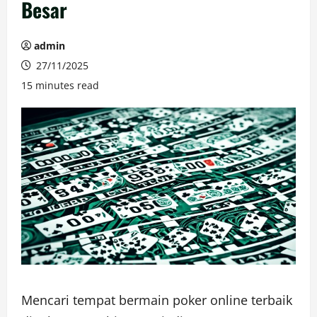
Besar
admin
27/11/2025
15 minutes read
Mencari tempat bermain poker online terbaik