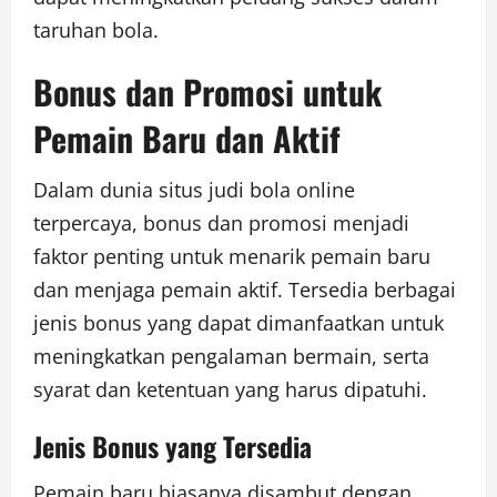
taruhan bola.
Bonus dan Promosi untuk
Pemain Baru dan Aktif
Dalam dunia situs judi bola online
terpercaya, bonus dan promosi menjadi
faktor penting untuk menarik pemain baru
dan menjaga pemain aktif. Tersedia berbagai
jenis bonus yang dapat dimanfaatkan untuk
meningkatkan pengalaman bermain, serta
syarat dan ketentuan yang harus dipatuhi.
Jenis Bonus yang Tersedia
Pemain baru biasanya disambut dengan