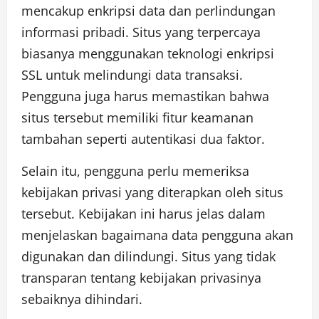
mencakup enkripsi data dan perlindungan
informasi pribadi. Situs yang terpercaya
biasanya menggunakan teknologi enkripsi
SSL untuk melindungi data transaksi.
Pengguna juga harus memastikan bahwa
situs tersebut memiliki fitur keamanan
tambahan seperti autentikasi dua faktor.
Selain itu, pengguna perlu memeriksa
kebijakan privasi yang diterapkan oleh situs
tersebut. Kebijakan ini harus jelas dalam
menjelaskan bagaimana data pengguna akan
digunakan dan dilindungi. Situs yang tidak
transparan tentang kebijakan privasinya
sebaiknya dihindari.