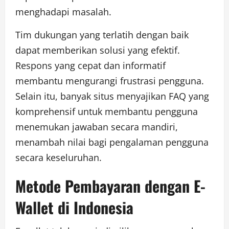
menghadapi masalah.
Tim dukungan yang terlatih dengan baik
dapat memberikan solusi yang efektif.
Respons yang cepat dan informatif
membantu mengurangi frustrasi pengguna.
Selain itu, banyak situs menyajikan FAQ yang
komprehensif untuk membantu pengguna
menemukan jawaban secara mandiri,
menambah nilai bagi pengalaman pengguna
secara keseluruhan.
Metode Pembayaran dengan E-
Wallet di Indonesia