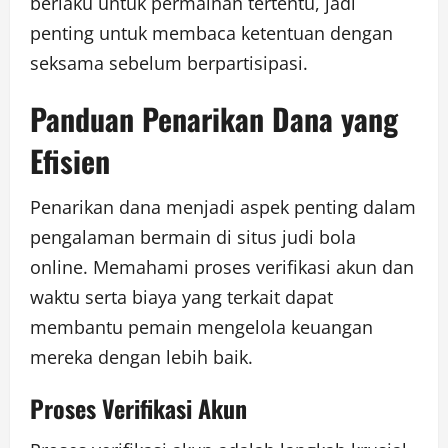
berlaku untuk permainan tertentu, jadi
penting untuk membaca ketentuan dengan
seksama sebelum berpartisipasi.
Panduan Penarikan Dana yang
Efisien
Penarikan dana menjadi aspek penting dalam
pengalaman bermain di situs judi bola
online. Memahami proses verifikasi akun dan
waktu serta biaya yang terkait dapat
membantu pemain mengelola keuangan
mereka dengan lebih baik.
Proses Verifikasi Akun