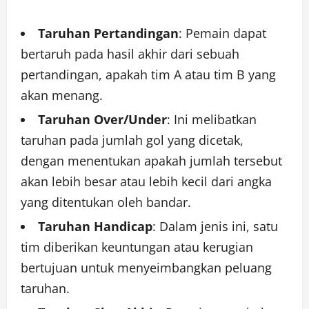
Taruhan Pertandingan
: Pemain dapat
bertaruh pada hasil akhir dari sebuah
pertandingan, apakah tim A atau tim B yang
akan menang.
Taruhan Over/Under
: Ini melibatkan
taruhan pada jumlah gol yang dicetak,
dengan menentukan apakah jumlah tersebut
akan lebih besar atau lebih kecil dari angka
yang ditentukan oleh bandar.
Taruhan Handicap
: Dalam jenis ini, satu
tim diberikan keuntungan atau kerugian
bertujuan untuk menyeimbangkan peluang
taruhan.