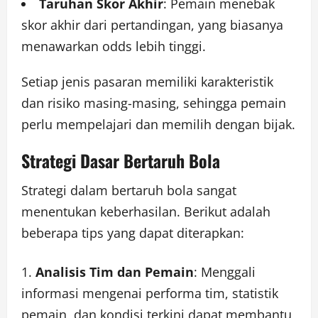
Taruhan Skor Akhir
: Pemain menebak
skor akhir dari pertandingan, yang biasanya
menawarkan odds lebih tinggi.
Setiap jenis pasaran memiliki karakteristik
dan risiko masing-masing, sehingga pemain
perlu mempelajari dan memilih dengan bijak.
Strategi Dasar Bertaruh Bola
Strategi dalam bertaruh bola sangat
menentukan keberhasilan. Berikut adalah
beberapa tips yang dapat diterapkan:
Analisis Tim dan Pemain
: Menggali
informasi mengenai performa tim, statistik
pemain, dan kondisi terkini dapat membantu