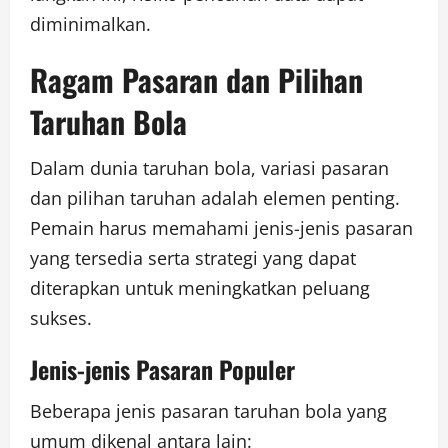
diminimalkan.
Ragam Pasaran dan Pilihan
Taruhan Bola
Dalam dunia taruhan bola, variasi pasaran
dan pilihan taruhan adalah elemen penting.
Pemain harus memahami jenis-jenis pasaran
yang tersedia serta strategi yang dapat
diterapkan untuk meningkatkan peluang
sukses.
Jenis-jenis Pasaran Populer
Beberapa jenis pasaran taruhan bola yang
umum dikenal antara lain: