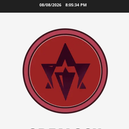
Skip
08/08/2026
8:05:36 PM
to
content