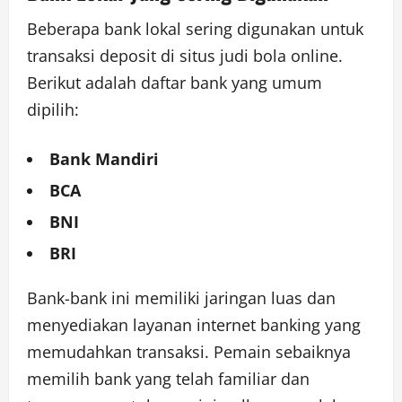
Beberapa bank lokal sering digunakan untuk
transaksi deposit di situs judi bola online.
Berikut adalah daftar bank yang umum
dipilih:
Bank Mandiri
BCA
BNI
BRI
Bank-bank ini memiliki jaringan luas dan
menyediakan layanan internet banking yang
memudahkan transaksi. Pemain sebaiknya
memilih bank yang telah familiar dan