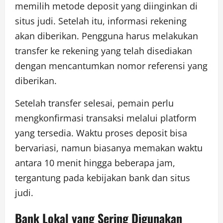
memilih metode deposit yang diinginkan di
situs judi. Setelah itu, informasi rekening
akan diberikan. Pengguna harus melakukan
transfer ke rekening yang telah disediakan
dengan mencantumkan nomor referensi yang
diberikan.
Setelah transfer selesai, pemain perlu
mengkonfirmasi transaksi melalui platform
yang tersedia. Waktu proses deposit bisa
bervariasi, namun biasanya memakan waktu
antara 10 menit hingga beberapa jam,
tergantung pada kebijakan bank dan situs
judi.
Bank Lokal yang Sering Digunakan