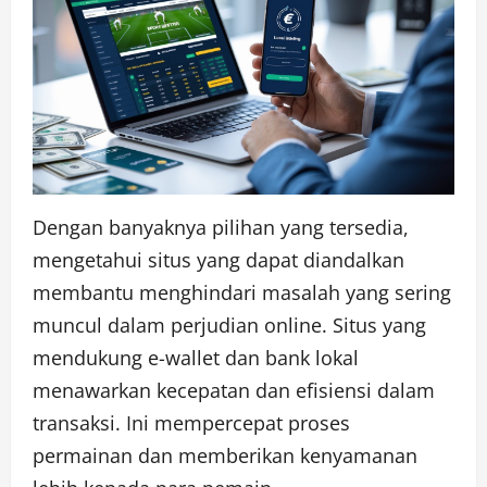
Dengan banyaknya pilihan yang tersedia,
mengetahui situs yang dapat diandalkan
membantu menghindari masalah yang sering
muncul dalam perjudian online. Situs yang
mendukung e-wallet dan bank lokal
menawarkan kecepatan dan efisiensi dalam
transaksi. Ini mempercepat proses
permainan dan memberikan kenyamanan