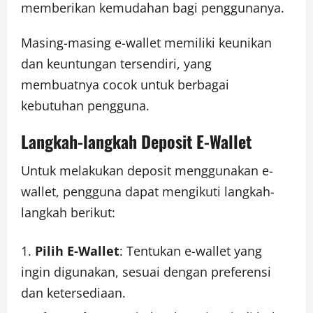
memberikan kemudahan bagi penggunanya.
Masing-masing e-wallet memiliki keunikan
dan keuntungan tersendiri, yang
membuatnya cocok untuk berbagai
kebutuhan pengguna.
Langkah-langkah Deposit E-Wallet
Untuk melakukan deposit menggunakan e-
wallet, pengguna dapat mengikuti langkah-
langkah berikut:
Pilih E-Wallet
: Tentukan e-wallet yang
ingin digunakan, sesuai dengan preferensi
dan ketersediaan.