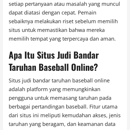
setiap pertanyaan atau masalah yang muncul
dapat diatasi dengan cepat. Pemain
sebaiknya melakukan riset sebelum memilih
situs untuk memastikan bahwa mereka
memilih tempat yang terpercaya dan aman.
Apa Itu Situs Judi Bandar
Taruhan Baseball Online?
Situs judi bandar taruhan baseball online
adalah platform yang memungkinkan
pengguna untuk memasang taruhan pada
berbagai pertandingan baseball. Fitur utama
dari situs ini meliputi kemudahan akses, jenis
taruhan yang beragam, dan keamanan data