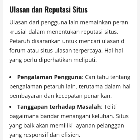
Ulasan dan Reputasi Situs
Ulasan dari pengguna lain memainkan peran
krusial dalam menentukan reputasi situs.
Petaruh disarankan untuk mencari ulasan di
forum atau situs ulasan terpercaya. Hal-hal
yang perlu diperhatikan meliputi:
Pengalaman Pengguna
: Cari tahu tentang
pengalaman petaruh lain, terutama dalam hal
pembayaran dan kecepatan penarikan.
Tanggapan terhadap Masalah
: Teliti
bagaimana bandar menangani keluhan. Situs
yang baik akan memiliki layanan pelanggan
yang responsif dan efisien.