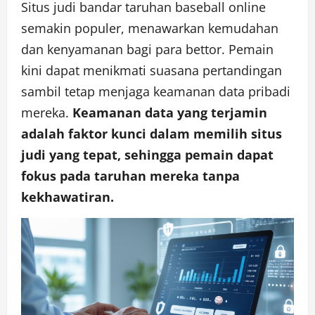
Situs judi bandar taruhan baseball online
semakin populer, menawarkan kemudahan
dan kenyamanan bagi para bettor. Pemain
kini dapat menikmati suasana pertandingan
sambil tetap menjaga keamanan data pribadi
mereka.
Keamanan data yang terjamin
adalah faktor kunci dalam memilih situs
judi yang tepat, sehingga pemain dapat
fokus pada taruhan mereka tanpa
kekhawatiran.