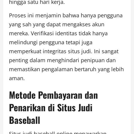
hingga satu hari kerja.
Proses ini menjamin bahwa hanya pengguna
yang sah yang dapat mengakses akun
mereka. Verifikasi identitas tidak hanya
melindungi pengguna tetapi juga
memperkuat integritas situs judi. Ini sangat
penting dalam menghindari penipuan dan
memastikan pengalaman bertaruh yang lebih
aman.
Metode Pembayaran dan
Penarikan di Situs Judi
Baseball
Situs judi baseball online menawarkan