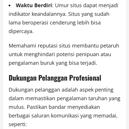
Waktu Berdiri
: Umur situs dapat menjadi
indikator keandalannya. Situs yang sudah
lama beroperasi cenderung lebih bisa
dipercaya.
Memahami reputasi situs membantu petaruh
untuk menghindari potensi penipuan atau
pengalaman buruk yang bisa terjadi.
Dukungan Pelanggan Profesional
Dukungan pelanggan adalah aspek penting
dalam memastikan pengalaman taruhan yang
mulus. Pastikan bandar menyediakan
berbagai saluran komunikasi yang memadai,
seperti: