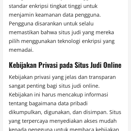
standar enkripsi tingkat tinggi untuk
menjamin keamanan data pengguna.
Pengguna disarankan untuk selalu
memastikan bahwa situs judi yang mereka
pilih menggunakan teknologi enkripsi yang
memadai.
Kebijakan Privasi pada Situs Judi Online
Kebijakan privasi yang jelas dan transparan
sangat penting bagi situs judi online.
Kebijakan ini harus mencakup informasi
tentang bagaimana data pribadi
dikumpulkan, digunakan, dan disimpan. Situs
yang terpercaya menyediakan akses mudah
kepada pengguna untuk membaca kebijakan