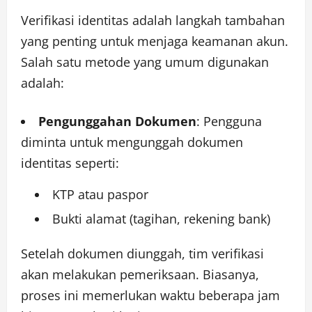
Verifikasi identitas adalah langkah tambahan
yang penting untuk menjaga keamanan akun.
Salah satu metode yang umum digunakan
adalah:
Pengunggahan Dokumen
: Pengguna
diminta untuk mengunggah dokumen
identitas seperti:
KTP atau paspor
Bukti alamat (tagihan, rekening bank)
Setelah dokumen diunggah, tim verifikasi
akan melakukan pemeriksaan. Biasanya,
proses ini memerlukan waktu beberapa jam