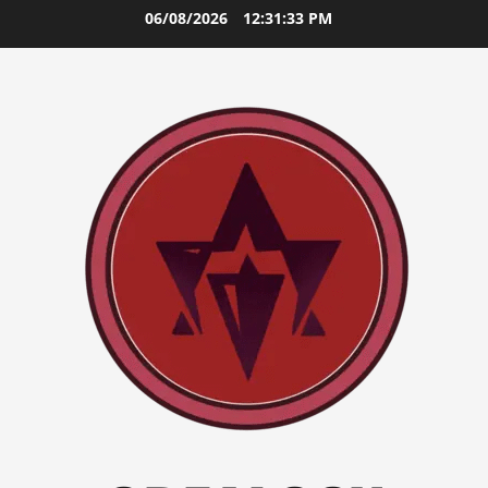
Skip
06/08/2026
12:31:35 PM
to
content