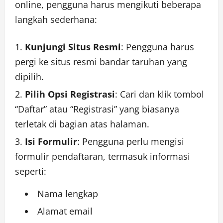
online, pengguna harus mengikuti beberapa
langkah sederhana:
Kunjungi Situs Resmi
: Pengguna harus
pergi ke situs resmi bandar taruhan yang
dipilih.
Pilih Opsi Registrasi
: Cari dan klik tombol
“Daftar” atau “Registrasi” yang biasanya
terletak di bagian atas halaman.
Isi Formulir
: Pengguna perlu mengisi
formulir pendaftaran, termasuk informasi
seperti:
Nama lengkap
Alamat email