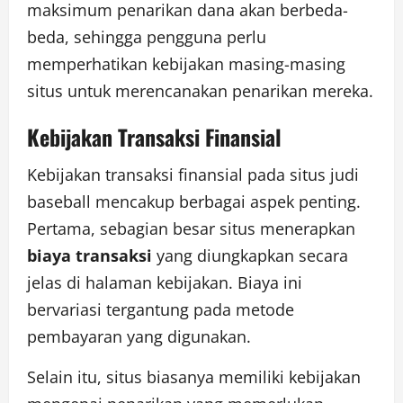
maksimum penarikan dana akan berbeda-
beda, sehingga pengguna perlu
memperhatikan kebijakan masing-masing
situs untuk merencanakan penarikan mereka.
Kebijakan Transaksi Finansial
Kebijakan transaksi finansial pada situs judi
baseball mencakup berbagai aspek penting.
Pertama, sebagian besar situs menerapkan
biaya transaksi
yang diungkapkan secara
jelas di halaman kebijakan. Biaya ini
bervariasi tergantung pada metode
pembayaran yang digunakan.
Selain itu, situs biasanya memiliki kebijakan