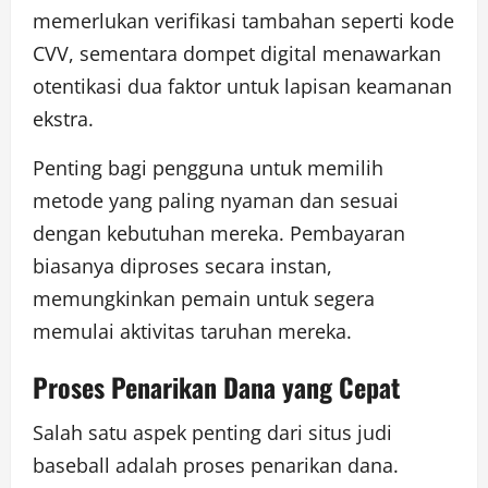
memerlukan verifikasi tambahan seperti kode
CVV, sementara dompet digital menawarkan
otentikasi dua faktor untuk lapisan keamanan
ekstra.
Penting bagi pengguna untuk memilih
metode yang paling nyaman dan sesuai
dengan kebutuhan mereka. Pembayaran
biasanya diproses secara instan,
memungkinkan pemain untuk segera
memulai aktivitas taruhan mereka.
Proses Penarikan Dana yang Cepat
Salah satu aspek penting dari situs judi
baseball adalah proses penarikan dana.