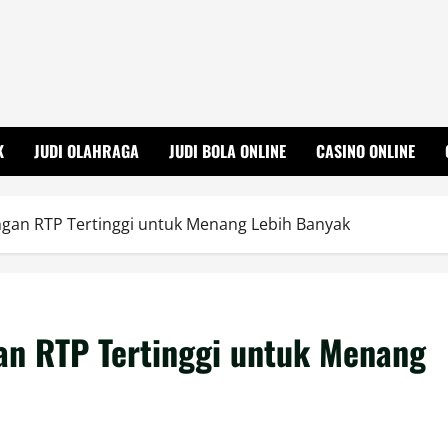
K
JUDI OLAHRAGA
JUDI BOLA ONLINE
CASINO ONLINE
ngan RTP Tertinggi untuk Menang Lebih Banyak
an RTP Tertinggi untuk Menang