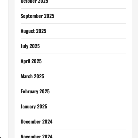
October 2025
September 2025
August 2025
July 2025
April 2025
March 2025
February 2025
January 2025
December 2024
November 2024