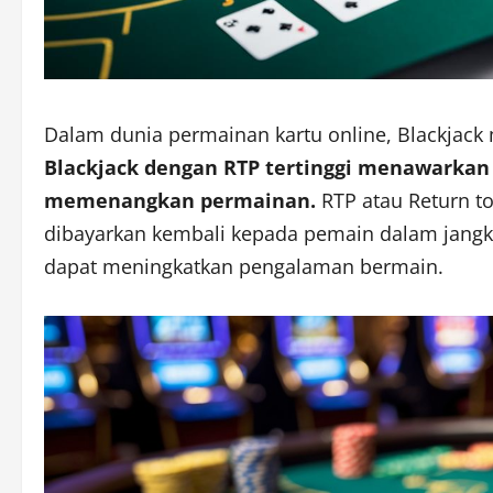
Dalam dunia permainan kartu online, Blackjack 
Blackjack dengan RTP tertinggi menawarkan 
memenangkan permainan.
RTP atau Return to
dibayarkan kembali kepada pemain dalam jangka
dapat meningkatkan pengalaman bermain.