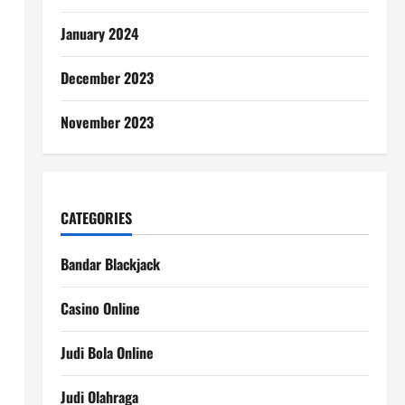
January 2024
December 2023
November 2023
CATEGORIES
Bandar Blackjack
Casino Online
Judi Bola Online
Judi Olahraga