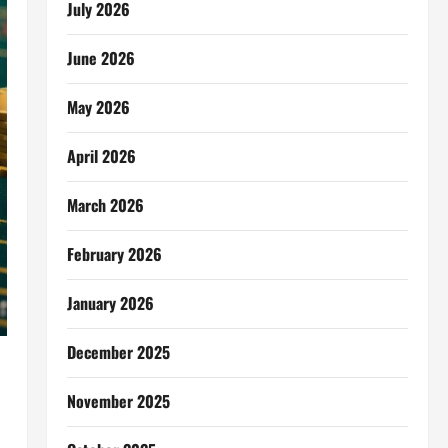
July 2026
June 2026
May 2026
April 2026
March 2026
February 2026
January 2026
December 2025
November 2025