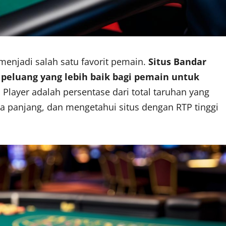
menjadi salah satu favorit pemain.
Situs Bandar
peluang yang lebih baik bagi pemain untuk
 Player adalah persentase dari total taruhan yang
 panjang, dan mengetahui situs dengan RTP tinggi