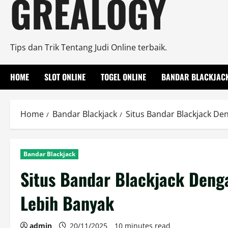
GREALOGY
Tips dan Trik Tentang Judi Online terbaik.
HOME
SLOT ONLINE
TOGEL ONLINE
BANDAR BLACKJAC
Home
Bandar Blackjack
Situs Bandar Blackjack De
Bandar Blackjack
Situs Bandar Blackjack Deng
Lebih Banyak
admin
20/11/2025
10 minutes read