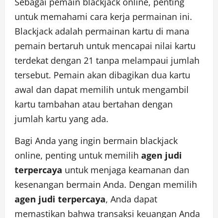
Sebagai pemain blackjack online, penting
untuk memahami cara kerja permainan ini.
Blackjack adalah permainan kartu di mana
pemain bertaruh untuk mencapai nilai kartu
terdekat dengan 21 tanpa melampaui jumlah
tersebut. Pemain akan dibagikan dua kartu
awal dan dapat memilih untuk mengambil
kartu tambahan atau bertahan dengan
jumlah kartu yang ada.
Bagi Anda yang ingin bermain blackjack
online, penting untuk memilih
agen judi
terpercaya
untuk menjaga keamanan dan
kesenangan bermain Anda. Dengan memilih
agen judi terpercaya
, Anda dapat
memastikan bahwa transaksi keuangan Anda