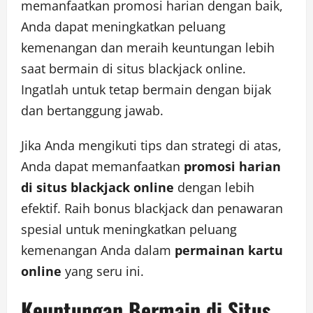
memanfaatkan promosi harian dengan baik,
Anda dapat meningkatkan peluang
kemenangan dan meraih keuntungan lebih
saat bermain di situs blackjack online.
Ingatlah untuk tetap bermain dengan bijak
dan bertanggung jawab.
Jika Anda mengikuti tips dan strategi di atas,
Anda dapat memanfaatkan
promosi harian
di situs blackjack online
dengan lebih
efektif. Raih bonus blackjack dan penawaran
spesial untuk meningkatkan peluang
kemenangan Anda dalam
permainan kartu
online
yang seru ini.
Keuntungan Bermain di Situs