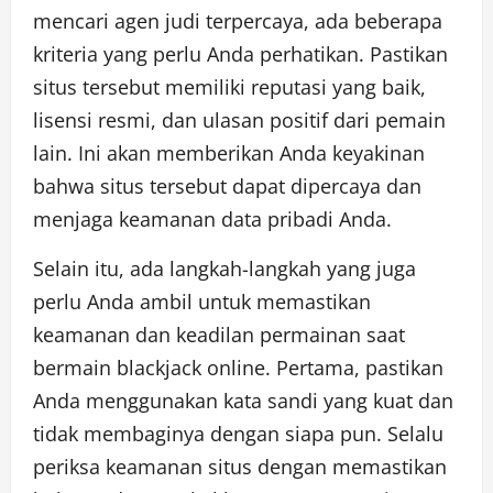
mencari agen judi terpercaya, ada beberapa
kriteria yang perlu Anda perhatikan. Pastikan
situs tersebut memiliki reputasi yang baik,
lisensi resmi, dan ulasan positif dari pemain
lain. Ini akan memberikan Anda keyakinan
bahwa situs tersebut dapat dipercaya dan
menjaga keamanan data pribadi Anda.
Selain itu, ada langkah-langkah yang juga
perlu Anda ambil untuk memastikan
keamanan dan keadilan permainan saat
bermain blackjack online. Pertama, pastikan
Anda menggunakan kata sandi yang kuat dan
tidak membaginya dengan siapa pun. Selalu
periksa keamanan situs dengan memastikan