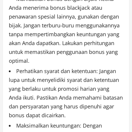
Anda menerima bonus blackjack atau
penawaran spesial lainnya, gunakan dengan
bijak. Jangan terburu-buru menggunakannya
tanpa mempertimbangkan keuntungan yang
akan Anda dapatkan. Lakukan perhitungan
untuk memastikan penggunaan bonus yang
optimal.
Perhatikan syarat dan ketentuan: Jangan
lupa untuk menyelidiki syarat dan ketentuan
yang berlaku untuk promosi harian yang
Anda ikuti. Pastikan Anda memahami batasan
dan persyaratan yang harus dipenuhi agar
bonus dapat dicairkan.
Maksimalkan keuntungan: Dengan