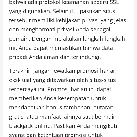
bahwa ada protokol keamanan seperti SSL
yang digunakan. Selain itu, pastikan situs
tersebut memiliki kebijakan privasi yang jelas
dan menghormati privasi Anda sebagai
pemain. Dengan melakukan langkah-langkah
ini, Anda dapat memastikan bahwa data
pribadi Anda aman dan terlindungi.
Terakhir, jangan lewatkan promosi harian
eksklusif yang ditawarkan oleh situs-situs
terpercaya ini. Promosi harian ini dapat
memberikan Anda kesempatan untuk
mendapatkan bonus tambahan, putaran
gratis, atau manfaat lainnya saat bermain
blackjack online. Pastikan Anda mengikuti
syarat dan ketentuan promosi untuk