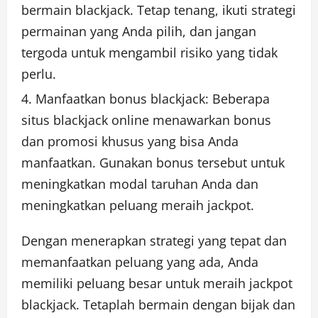
bermain blackjack. Tetap tenang, ikuti strategi
permainan yang Anda pilih, dan jangan
tergoda untuk mengambil risiko yang tidak
perlu.
Manfaatkan bonus blackjack: Beberapa
situs blackjack online menawarkan bonus
dan promosi khusus yang bisa Anda
manfaatkan. Gunakan bonus tersebut untuk
meningkatkan modal taruhan Anda dan
meningkatkan peluang meraih jackpot.
Dengan menerapkan strategi yang tepat dan
memanfaatkan peluang yang ada, Anda
memiliki peluang besar untuk meraih jackpot
blackjack. Tetaplah bermain dengan bijak dan