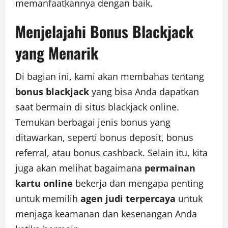
memanfaatkannya dengan baik.
Menjelajahi Bonus Blackjack
yang Menarik
Di bagian ini, kami akan membahas tentang
bonus blackjack
yang bisa Anda dapatkan
saat bermain di situs blackjack online.
Temukan berbagai jenis bonus yang
ditawarkan, seperti bonus deposit, bonus
referral, atau bonus cashback. Selain itu, kita
juga akan melihat bagaimana
permainan
kartu online
bekerja dan mengapa penting
untuk memilih
agen judi terpercaya
untuk
menjaga keamanan dan kesenangan Anda