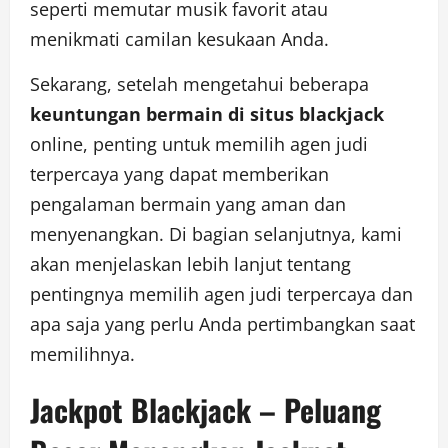
seperti memutar musik favorit atau
menikmati camilan kesukaan Anda.
Sekarang, setelah mengetahui beberapa
keuntungan bermain di situs blackjack
online, penting untuk memilih agen judi
terpercaya yang dapat memberikan
pengalaman bermain yang aman dan
menyenangkan. Di bagian selanjutnya, kami
akan menjelaskan lebih lanjut tentang
pentingnya memilih agen judi terpercaya dan
apa saja yang perlu Anda pertimbangkan saat
memilihnya.
Jackpot Blackjack – Peluang