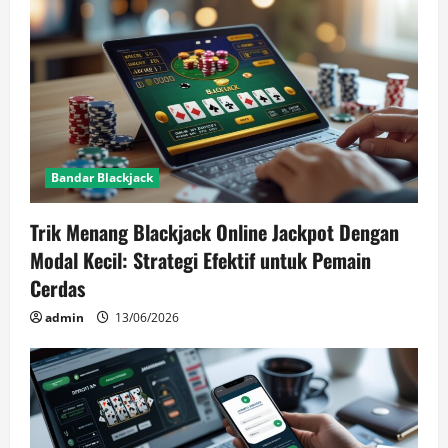
i
g
a
t
i
Bandar Blackjack
o
Trik Menang Blackjack Online Jackpot Dengan
Modal Kecil: Strategi Efektif untuk Pemain
n
Cerdas
admin
13/06/2026