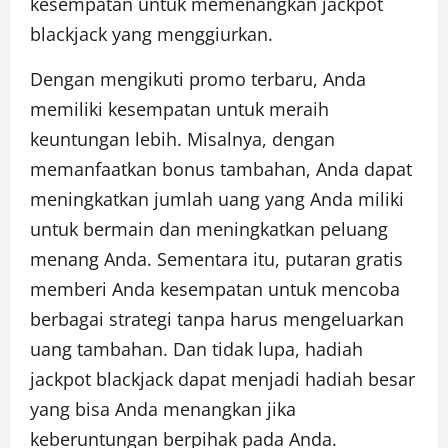
kesempatan untuk memenangkan jackpot
blackjack yang menggiurkan.
Dengan mengikuti promo terbaru, Anda
memiliki kesempatan untuk meraih
keuntungan lebih. Misalnya, dengan
memanfaatkan bonus tambahan, Anda dapat
meningkatkan jumlah uang yang Anda miliki
untuk bermain dan meningkatkan peluang
menang Anda. Sementara itu, putaran gratis
memberi Anda kesempatan untuk mencoba
berbagai strategi tanpa harus mengeluarkan
uang tambahan. Dan tidak lupa, hadiah
jackpot blackjack dapat menjadi hadiah besar
yang bisa Anda menangkan jika
keberuntungan berpihak pada Anda.