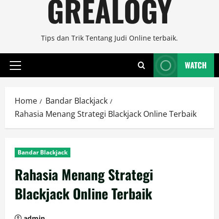
GREALOGY
Tips dan Trik Tentang Judi Online terbaik.
WATCH
Primary
Menu
Home
Bandar Blackjack
Rahasia Menang Strategi Blackjack Online Terbaik
Bandar Blackjack
Rahasia Menang Strategi
Blackjack Online Terbaik
admin