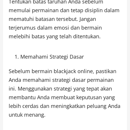
Tentukan batas taruhan Anda sebelum
memulai permainan dan tetap disiplin dalam
mematuhi batasan tersebut. Jangan
terjerumus dalam emosi dan bermain
melebihi batas yang telah ditentukan.
Memahami Strategi Dasar
Sebelum bermain blackjack online, pastikan
Anda memahami strategi dasar permainan
ini. Menggunakan strategi yang tepat akan
membantu Anda membuat keputusan yang
lebih cerdas dan meningkatkan peluang Anda
untuk menang.