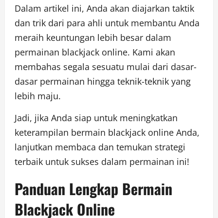
Dalam artikel ini, Anda akan diajarkan taktik
dan trik dari para ahli untuk membantu Anda
meraih keuntungan lebih besar dalam
permainan blackjack online. Kami akan
membahas segala sesuatu mulai dari dasar-
dasar permainan hingga teknik-teknik yang
lebih maju.
Jadi, jika Anda siap untuk meningkatkan
keterampilan bermain blackjack online Anda,
lanjutkan membaca dan temukan strategi
terbaik untuk sukses dalam permainan ini!
Panduan Lengkap Bermain
Blackjack Online