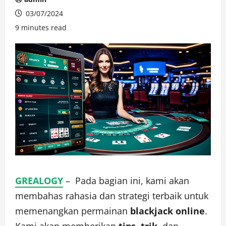
03/07/2024
9 minutes read
GREALOGY
– Pada bagian ini, kami akan
membahas rahasia dan strategi terbaik untuk
memenangkan permainan
blackjack online
.
Kami akan memberikan
tips
,
trik
, dan