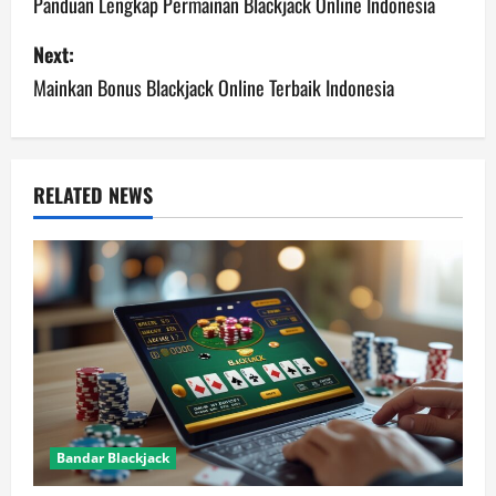
o
Panduan Lengkap Permainan Blackjack Online Indonesia
s
Next:
Mainkan Bonus Blackjack Online Terbaik Indonesia
t
n
a
RELATED NEWS
v
i
g
a
t
i
Bandar Blackjack