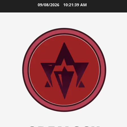
Skip
09/08/2026
10:21:40 AM
to
content