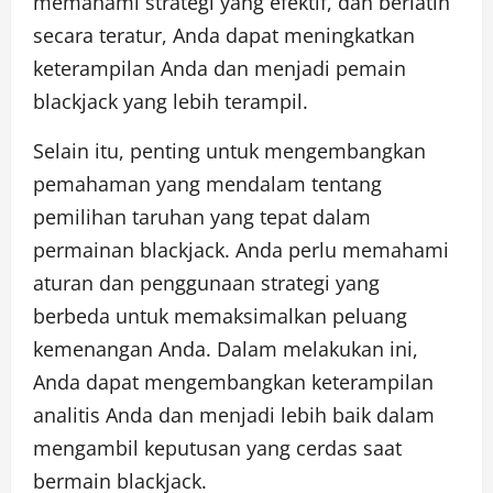
memahami strategi yang efektif, dan berlatih
secara teratur, Anda dapat meningkatkan
keterampilan Anda dan menjadi pemain
blackjack yang lebih terampil.
Selain itu, penting untuk mengembangkan
pemahaman yang mendalam tentang
pemilihan taruhan yang tepat dalam
permainan blackjack. Anda perlu memahami
aturan dan penggunaan strategi yang
berbeda untuk memaksimalkan peluang
kemenangan Anda. Dalam melakukan ini,
Anda dapat mengembangkan keterampilan
analitis Anda dan menjadi lebih baik dalam
mengambil keputusan yang cerdas saat
bermain blackjack.