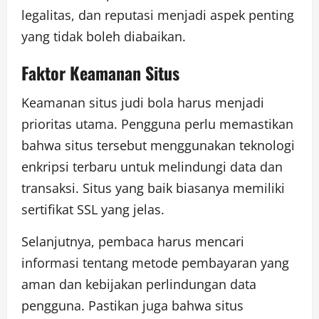
legalitas, dan reputasi menjadi aspek penting
yang tidak boleh diabaikan.
Faktor Keamanan Situs
Keamanan situs judi bola harus menjadi
prioritas utama. Pengguna perlu memastikan
bahwa situs tersebut menggunakan teknologi
enkripsi terbaru untuk melindungi data dan
transaksi. Situs yang baik biasanya memiliki
sertifikat SSL yang jelas.
Selanjutnya, pembaca harus mencari
informasi tentang metode pembayaran yang
aman dan kebijakan perlindungan data
pengguna. Pastikan juga bahwa situs