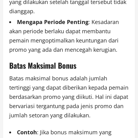
yang dilakukan setelah tanggal tersebut tidak
dianggap.
Mengapa Periode Penting
: Kesadaran
akan periode berlaku dapat membantu
pemain mengoptimalkan keuntungan dari
promo yang ada dan mencegah kerugian.
Batas Maksimal Bonus
Batas maksimal bonus adalah jumlah
tertinggi yang dapat diberikan kepada pemain
berdasarkan promo yang diikuti. Hal ini dapat
bervariasi tergantung pada jenis promo dan
jumlah setoran yang dilakukan.
Contoh
: Jika bonus maksimum yang