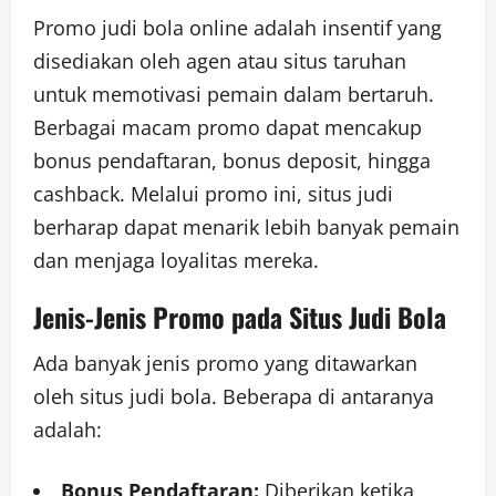
Promo judi bola online adalah insentif yang
disediakan oleh agen atau situs taruhan
untuk memotivasi pemain dalam bertaruh.
Berbagai macam promo dapat mencakup
bonus pendaftaran, bonus deposit, hingga
cashback. Melalui promo ini, situs judi
berharap dapat menarik lebih banyak pemain
dan menjaga loyalitas mereka.
Jenis-Jenis Promo pada Situs Judi Bola
Ada banyak jenis promo yang ditawarkan
oleh situs judi bola. Beberapa di antaranya
adalah:
Bonus Pendaftaran:
Diberikan ketika