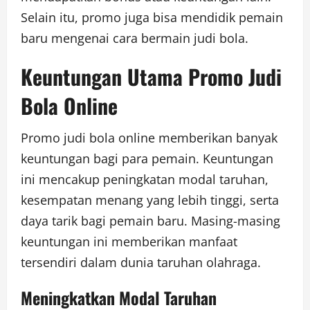
Selain itu, promo juga bisa mendidik pemain
baru mengenai cara bermain judi bola.
Keuntungan Utama Promo Judi
Bola Online
Promo judi bola online memberikan banyak
keuntungan bagi para pemain. Keuntungan
ini mencakup peningkatan modal taruhan,
kesempatan menang yang lebih tinggi, serta
daya tarik bagi pemain baru. Masing-masing
keuntungan ini memberikan manfaat
tersendiri dalam dunia taruhan olahraga.
Meningkatkan Modal Taruhan