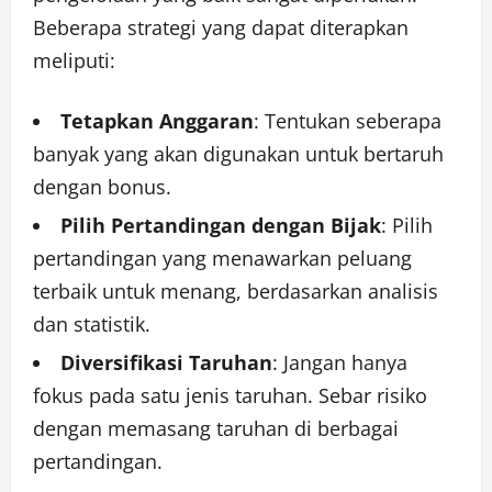
Beberapa strategi yang dapat diterapkan
meliputi:
Tetapkan Anggaran
: Tentukan seberapa
banyak yang akan digunakan untuk bertaruh
dengan bonus.
Pilih Pertandingan dengan Bijak
: Pilih
pertandingan yang menawarkan peluang
terbaik untuk menang, berdasarkan analisis
dan statistik.
Diversifikasi Taruhan
: Jangan hanya
fokus pada satu jenis taruhan. Sebar risiko
dengan memasang taruhan di berbagai
pertandingan.