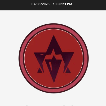
Skip
07/08/2026
10:30:24 PM
to
content