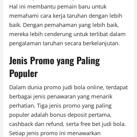
Hal ini membantu pemain baru untuk
memahami cara kerja taruhan dengan lebih
baik. Dengan pemahaman yang lebih baik,
mereka lebih cenderung untuk terlibat dalam
pengalaman taruhan secara berkelanjutan.
Jenis Promo yang Paling
Populer
Dalam dunia promo judi bola online, terdapat
berbagai jenis penawaran yang menarik
perhatian. Tiga jenis promo yang paling
populer adalah bonus deposit pertama,
cashback dan refund, serta free bet judi bola.
Setiap jenis promo ini menawarkan