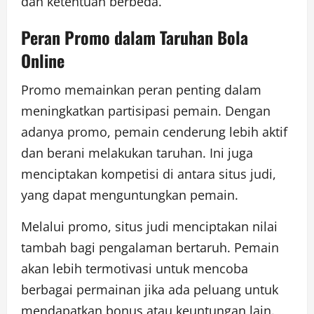
dan ketentuan berbeda.
Peran Promo dalam Taruhan Bola
Online
Promo memainkan peran penting dalam
meningkatkan partisipasi pemain. Dengan
adanya promo, pemain cenderung lebih aktif
dan berani melakukan taruhan. Ini juga
menciptakan kompetisi di antara situs judi,
yang dapat menguntungkan pemain.
Melalui promo, situs judi menciptakan nilai
tambah bagi pengalaman bertaruh. Pemain
akan lebih termotivasi untuk mencoba
berbagai permainan jika ada peluang untuk
mendapatkan bonus atau keuntungan lain.