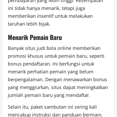
pembayaran yang lebih tinggi. Kesempatan
ini tidak hanya menarik, tetapi juga
memberikan insentif untuk melakukan
taruhan lebih bijak.
Menarik Pemain Baru
Banyak situs judi bola online memberikan
promosi khusus untuk pemain baru, seperti
bonus pendaftaran. Ini berfungsi untuk
menarik perhatian pemain yang belum
berpengalaman. Dengan menawarkan bonus
yang menggiurkan, situs dapat meningkatkan
jumlah pemain baru yang mendaftar.
Selain itu, paket sambutan ini sering kali
mencakup instruksi dan panduan bermain.