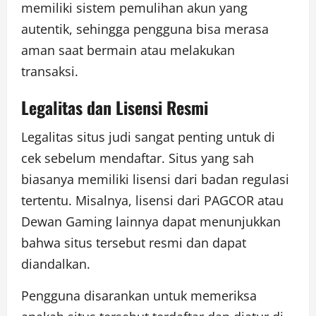
memiliki sistem pemulihan akun yang
autentik, sehingga pengguna bisa merasa
aman saat bermain atau melakukan
transaksi.
Legalitas dan Lisensi Resmi
Legalitas situs judi sangat penting untuk di
cek sebelum mendaftar. Situs yang sah
biasanya memiliki lisensi dari badan regulasi
tertentu. Misalnya, lisensi dari PAGCOR atau
Dewan Gaming lainnya dapat menunjukkan
bahwa situs tersebut resmi dan dapat
diandalkan.
Pengguna disarankan untuk memeriksa