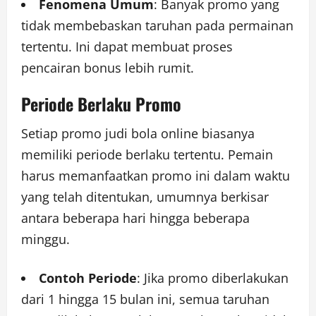
Fenomena Umum
: Banyak promo yang
tidak membebaskan taruhan pada permainan
tertentu. Ini dapat membuat proses
pencairan bonus lebih rumit.
Periode Berlaku Promo
Setiap promo judi bola online biasanya
memiliki periode berlaku tertentu. Pemain
harus memanfaatkan promo ini dalam waktu
yang telah ditentukan, umumnya berkisar
antara beberapa hari hingga beberapa
minggu.
Contoh Periode
: Jika promo diberlakukan
dari 1 hingga 15 bulan ini, semua taruhan