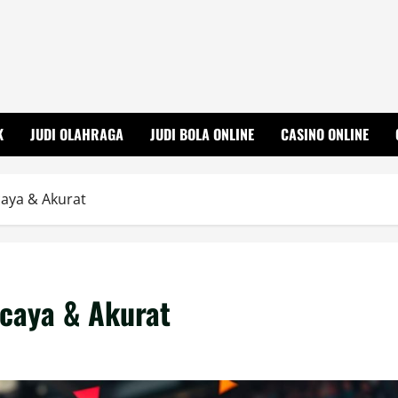
K
JUDI OLAHRAGA
JUDI BOLA ONLINE
CASINO ONLINE
caya & Akurat
rcaya & Akurat