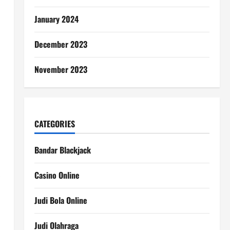
January 2024
December 2023
November 2023
CATEGORIES
Bandar Blackjack
Casino Online
Judi Bola Online
Judi Olahraga