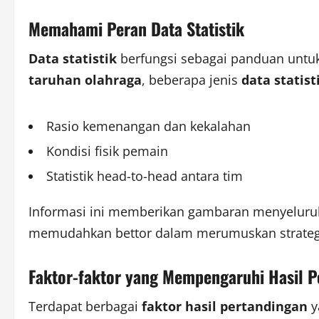
Memahami Peran Data Statistik
Data statistik
berfungsi sebagai panduan untu
taruhan olahraga
, beberapa jenis
data statist
Rasio kemenangan dan kekalahan
Kondisi fisik pemain
Statistik head-to-head antara tim
Informasi ini memberikan gambaran menyeluruh
memudahkan bettor dalam merumuskan strategi 
Faktor-faktor yang Mempengaruhi Hasil P
Terdapat berbagai
faktor hasil pertandingan
y