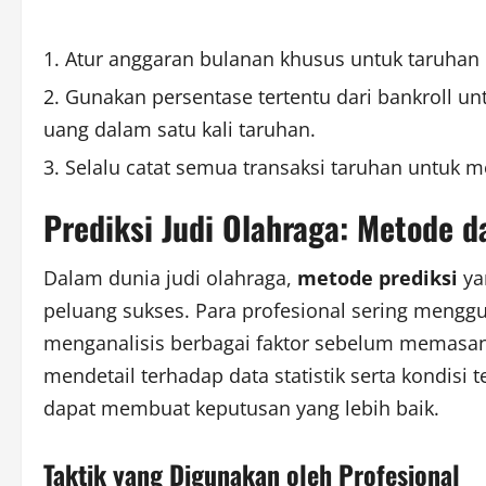
Atur anggaran bulanan khusus untuk taruhan 
Gunakan persentase tertentu dari bankroll u
uang dalam satu kali taruhan.
Selalu catat semua transaksi taruhan untuk
Prediksi Judi Olahraga: Metode d
Dalam dunia judi olahraga,
metode prediksi
ya
peluang sukses. Para profesional sering meng
menganalisis berbagai faktor sebelum memasan
mendetail terhadap data statistik serta kondisi t
dapat membuat keputusan yang lebih baik.
Taktik yang Digunakan oleh Profesional