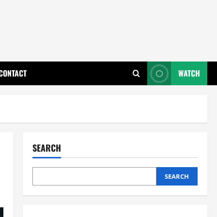
CONTACT
WATCH
SEARCH
SEARCH