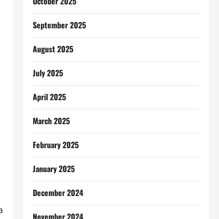
October 2025
September 2025
August 2025
July 2025
April 2025
March 2025
February 2025
January 2025
December 2024
a
November 2024