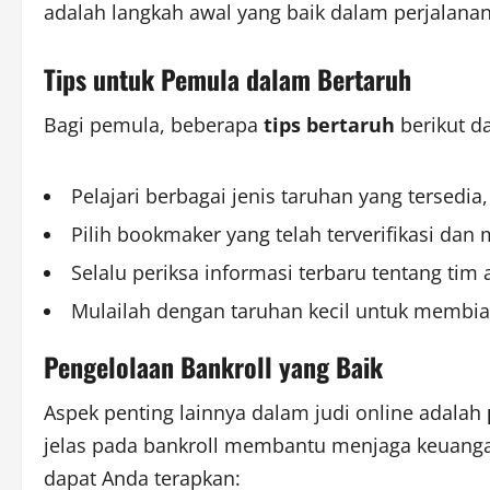
adalah langkah awal yang baik dalam perjalana
Tips untuk Pemula dalam Bertaruh
Bagi pemula, beberapa
tips bertaruh
berikut d
Pelajari berbagai jenis taruhan yang tersedia
Pilih bookmaker yang telah terverifikasi dan 
Selalu periksa informasi terbaru tentang ti
Mulailah dengan taruhan kecil untuk membia
Pengelolaan Bankroll yang Baik
Aspek penting lainnya dalam judi online adalah
jelas pada bankroll membantu menjaga keuanga
dapat Anda terapkan: