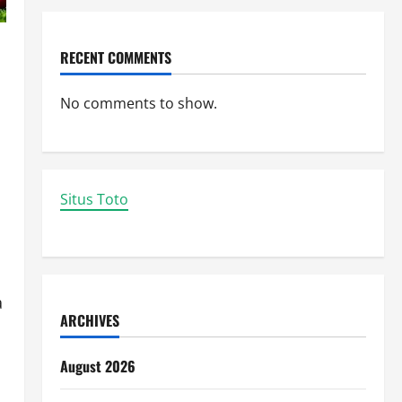
RECENT COMMENTS
No comments to show.
Situs Toto
a
ARCHIVES
August 2026