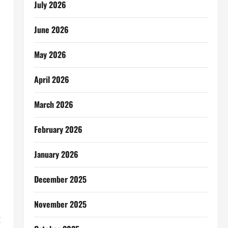
July 2026
June 2026
May 2026
April 2026
March 2026
February 2026
January 2026
December 2025
November 2025
g