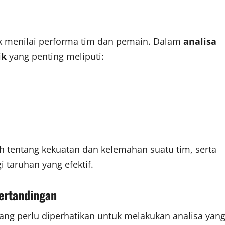
k menilai performa tim dan pemain. Dalam
analisa
ik
yang penting meliputi:
 tentang kekuatan dan kelemahan suatu tim, serta
taruhan yang efektif.
ertandingan
ang perlu diperhatikan untuk melakukan analisa yan