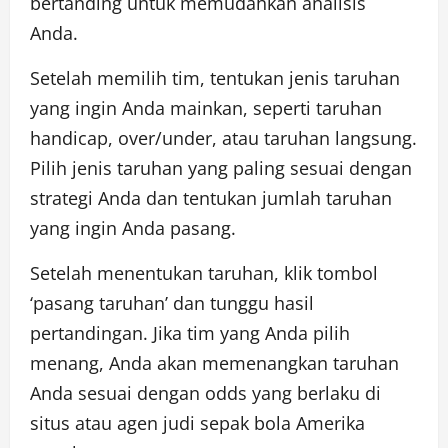
bertanding untuk memudahkan analisis
Anda.
Setelah memilih tim, tentukan jenis taruhan
yang ingin Anda mainkan, seperti taruhan
handicap, over/under, atau taruhan langsung.
Pilih jenis taruhan yang paling sesuai dengan
strategi Anda dan tentukan jumlah taruhan
yang ingin Anda pasang.
Setelah menentukan taruhan, klik tombol
‘pasang taruhan’ dan tunggu hasil
pertandingan. Jika tim yang Anda pilih
menang, Anda akan memenangkan taruhan
Anda sesuai dengan odds yang berlaku di
situs atau agen judi sepak bola Amerika