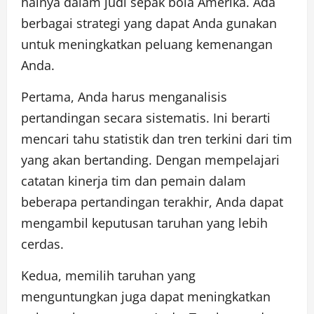
halnya dalam judi sepak bola Amerika. Ada
berbagai strategi yang dapat Anda gunakan
untuk meningkatkan peluang kemenangan
Anda.
Pertama, Anda harus menganalisis
pertandingan secara sistematis. Ini berarti
mencari tahu statistik dan tren terkini dari tim
yang akan bertanding. Dengan mempelajari
catatan kinerja tim dan pemain dalam
beberapa pertandingan terakhir, Anda dapat
mengambil keputusan taruhan yang lebih
cerdas.
Kedua, memilih taruhan yang
menguntungkan juga dapat meningkatkan