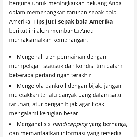
berguna untuk meningkatkan peluang Anda
dalam memenangkan taruhan sepak bola
Amerika.
Tips judi sepak bola Amerika
berikut ini akan membantu Anda
memaksimalkan kemenangan:
Mengenali tren permainan dengan
mempelajari statistik dan kondisi tim dalam
beberapa pertandingan terakhir
Mengelola bankroll dengan bijak, jangan
meletakkan terlalu banyak uang dalam satu
taruhan, atur dengan bijak agar tidak
mengalami kerugian besar
Menganalisis
handicapping
yang berharga,
dan memanfaatkan informasi yang tersedia