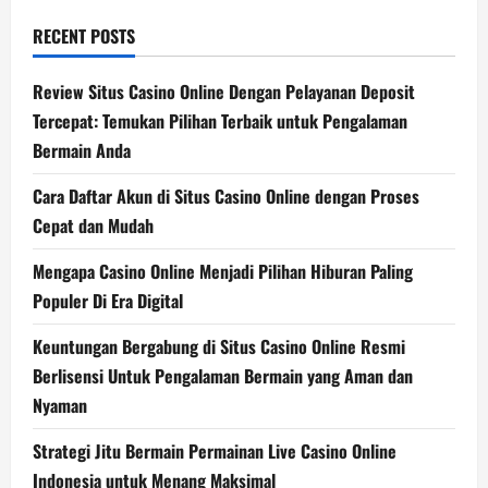
RECENT POSTS
Review Situs Casino Online Dengan Pelayanan Deposit
Tercepat: Temukan Pilihan Terbaik untuk Pengalaman
Bermain Anda
Cara Daftar Akun di Situs Casino Online dengan Proses
Cepat dan Mudah
Mengapa Casino Online Menjadi Pilihan Hiburan Paling
Populer Di Era Digital
Keuntungan Bergabung di Situs Casino Online Resmi
Berlisensi Untuk Pengalaman Bermain yang Aman dan
Nyaman
Strategi Jitu Bermain Permainan Live Casino Online
Indonesia untuk Menang Maksimal