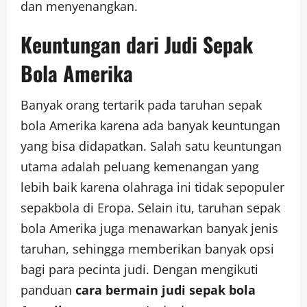
dan menyenangkan.
Keuntungan dari Judi Sepak
Bola Amerika
Banyak orang tertarik pada taruhan sepak
bola Amerika karena ada banyak keuntungan
yang bisa didapatkan. Salah satu keuntungan
utama adalah peluang kemenangan yang
lebih baik karena olahraga ini tidak sepopuler
sepakbola di Eropa. Selain itu, taruhan sepak
bola Amerika juga menawarkan banyak jenis
taruhan, sehingga memberikan banyak opsi
bagi para pecinta judi. Dengan mengikuti
panduan
cara bermain judi sepak bola