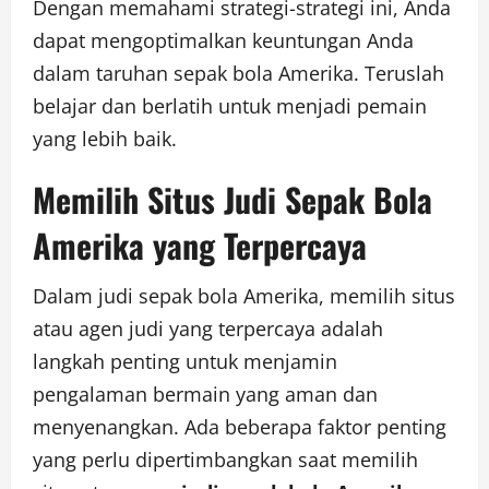
Dengan memahami strategi-strategi ini, Anda
dapat mengoptimalkan keuntungan Anda
dalam taruhan sepak bola Amerika. Teruslah
belajar dan berlatih untuk menjadi pemain
yang lebih baik.
Memilih Situs Judi Sepak Bola
Amerika yang Terpercaya
Dalam judi sepak bola Amerika, memilih situs
atau agen judi yang terpercaya adalah
langkah penting untuk menjamin
pengalaman bermain yang aman dan
menyenangkan. Ada beberapa faktor penting
yang perlu dipertimbangkan saat memilih