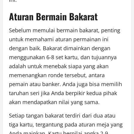
Aturan Bermain Bakarat
Sebelum memulai bermain bakarat, penting
untuk memahami aturan permainan ini
dengan baik. Bakarat dimainkan dengan
menggunakan 6-8 set kartu, dan tujuannya
adalah untuk menebak siapa yang akan
memenangkan ronde tersebut, antara
pemain atau banker. Anda juga bisa memilih
taruhan seri jika Anda berpikir kedua pihak
akan mendapatkan nilai yang sama.
Setiap tangan bakarat terdiri dari dua atau
tiga kartu, tergantung pada aturan meja yang
Anda mainkan. Kartu bernilai angka 2-9