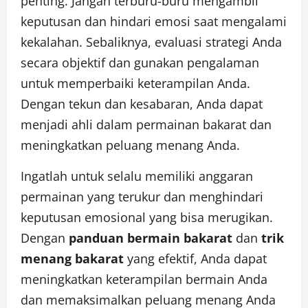
penting. Jangan terburu-buru mengambil
keputusan dan hindari emosi saat mengalami
kekalahan. Sebaliknya, evaluasi strategi Anda
secara objektif dan gunakan pengalaman
untuk memperbaiki keterampilan Anda.
Dengan tekun dan kesabaran, Anda dapat
menjadi ahli dalam permainan bakarat dan
meningkatkan peluang menang Anda.
Ingatlah untuk selalu memiliki anggaran
permainan yang terukur dan menghindari
keputusan emosional yang bisa merugikan.
Dengan
panduan bermain bakarat
dan
trik
menang bakarat
yang efektif, Anda dapat
meningkatkan keterampilan bermain Anda
dan memaksimalkan peluang menang Anda