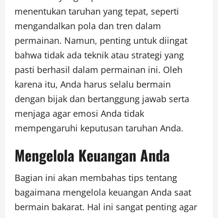
menentukan taruhan yang tepat, seperti
mengandalkan pola dan tren dalam
permainan. Namun, penting untuk diingat
bahwa tidak ada teknik atau strategi yang
pasti berhasil dalam permainan ini. Oleh
karena itu, Anda harus selalu bermain
dengan bijak dan bertanggung jawab serta
menjaga agar emosi Anda tidak
mempengaruhi keputusan taruhan Anda.
Mengelola Keuangan Anda
Bagian ini akan membahas tips tentang
bagaimana mengelola keuangan Anda saat
bermain bakarat. Hal ini sangat penting agar