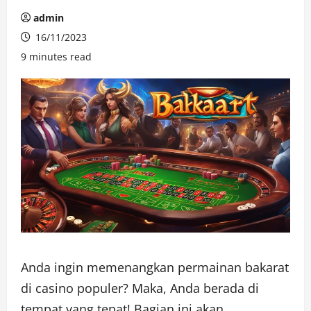
admin
16/11/2023
9 minutes read
Anda ingin memenangkan permainan bakarat
di casino populer? Maka, Anda berada di
tempat yang tepat! Bagian ini akan