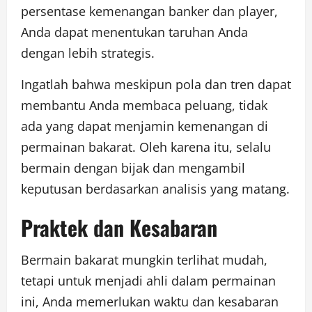
persentase kemenangan banker dan player,
Anda dapat menentukan taruhan Anda
dengan lebih strategis.
Ingatlah bahwa meskipun pola dan tren dapat
membantu Anda membaca peluang, tidak
ada yang dapat menjamin kemenangan di
permainan bakarat. Oleh karena itu, selalu
bermain dengan bijak dan mengambil
keputusan berdasarkan analisis yang matang.
Praktek dan Kesabaran
Bermain bakarat mungkin terlihat mudah,
tetapi untuk menjadi ahli dalam permainan
ini, Anda memerlukan waktu dan kesabaran