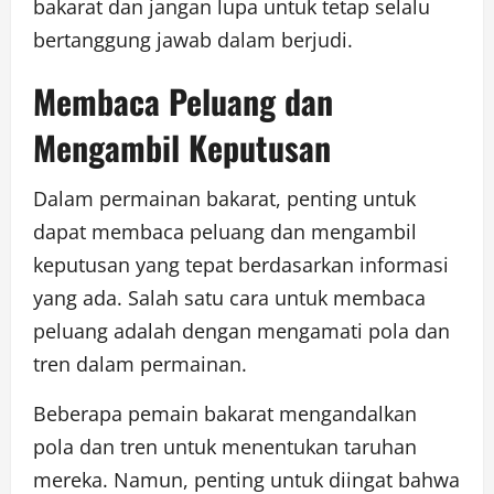
bakarat dan jangan lupa untuk tetap selalu
bertanggung jawab dalam berjudi.
Membaca Peluang dan
Mengambil Keputusan
Dalam permainan bakarat, penting untuk
dapat membaca peluang dan mengambil
keputusan yang tepat berdasarkan informasi
yang ada. Salah satu cara untuk membaca
peluang adalah dengan mengamati pola dan
tren dalam permainan.
Beberapa pemain bakarat mengandalkan
pola dan tren untuk menentukan taruhan
mereka. Namun, penting untuk diingat bahwa