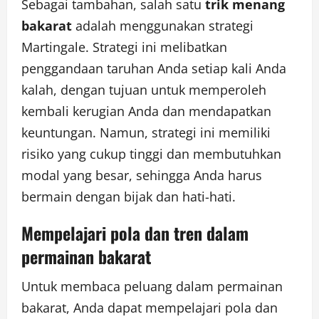
Sebagai tambahan, salah satu
trik menang
bakarat
adalah menggunakan strategi
Martingale. Strategi ini melibatkan
penggandaan taruhan Anda setiap kali Anda
kalah, dengan tujuan untuk memperoleh
kembali kerugian Anda dan mendapatkan
keuntungan. Namun, strategi ini memiliki
risiko yang cukup tinggi dan membutuhkan
modal yang besar, sehingga Anda harus
bermain dengan bijak dan hati-hati.
Mempelajari pola dan tren dalam
permainan bakarat
Untuk membaca peluang dalam permainan
bakarat, Anda dapat mempelajari pola dan