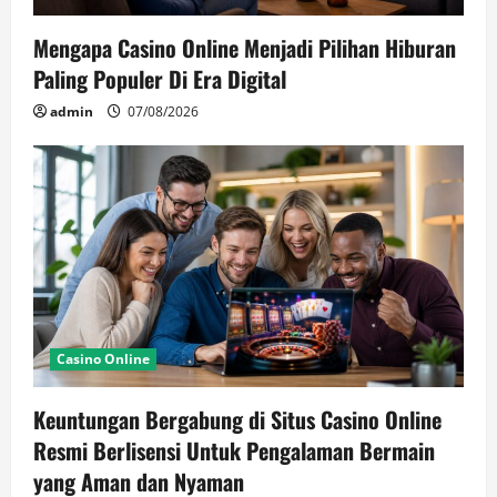
i
o
Mengapa Casino Online Menjadi Pilihan Hiburan
Paling Populer Di Era Digital
n
admin
07/08/2026
Casino Online
Keuntungan Bergabung di Situs Casino Online
Resmi Berlisensi Untuk Pengalaman Bermain
yang Aman dan Nyaman