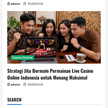
admin
05/08/2026
Casino Online
Strategi Jitu Bermain Permainan Live Casino
Online Indonesia untuk Menang Maksimal
admin
04/08/2026
SEARCH