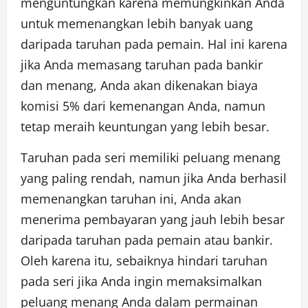
menguntungkan karena memungkinkan Anda
untuk memenangkan lebih banyak uang
daripada taruhan pada pemain. Hal ini karena
jika Anda memasang taruhan pada bankir
dan menang, Anda akan dikenakan biaya
komisi 5% dari kemenangan Anda, namun
tetap meraih keuntungan yang lebih besar.
Taruhan pada seri memiliki peluang menang
yang paling rendah, namun jika Anda berhasil
memenangkan taruhan ini, Anda akan
menerima pembayaran yang jauh lebih besar
daripada taruhan pada pemain atau bankir.
Oleh karena itu, sebaiknya hindari taruhan
pada seri jika Anda ingin memaksimalkan
peluang menang Anda dalam permainan