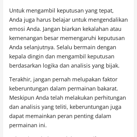
Untuk mengambil keputusan yang tepat,
Anda juga harus belajar untuk mengendalikan
emosi Anda. Jangan biarkan kekalahan atau
kemenangan besar memengaruhi keputusan
Anda selanjutnya. Selalu bermain dengan
kepala dingin dan mengambil keputusan
berdasarkan logika dan analisis yang bijak.
Terakhir, jangan pernah melupakan faktor
keberuntungan dalam permainan bakarat.
Meskipun Anda telah melakukan perhitungan
dan analisis yang teliti, keberuntungan juga
dapat memainkan peran penting dalam
permainan ini.