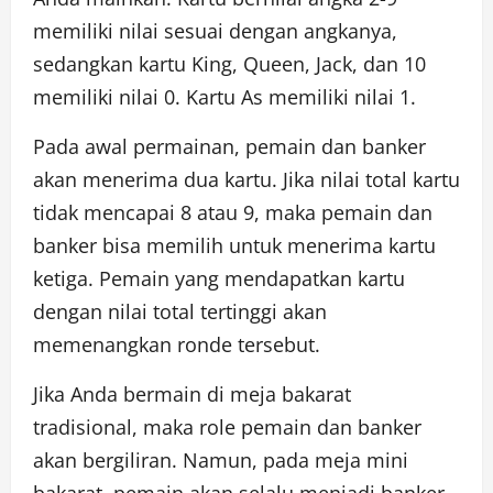
memiliki nilai sesuai dengan angkanya,
sedangkan kartu King, Queen, Jack, dan 10
memiliki nilai 0. Kartu As memiliki nilai 1.
Pada awal permainan, pemain dan banker
akan menerima dua kartu. Jika nilai total kartu
tidak mencapai 8 atau 9, maka pemain dan
banker bisa memilih untuk menerima kartu
ketiga. Pemain yang mendapatkan kartu
dengan nilai total tertinggi akan
memenangkan ronde tersebut.
Jika Anda bermain di meja bakarat
tradisional, maka role pemain dan banker
akan bergiliran. Namun, pada meja mini
bakarat, pemain akan selalu menjadi banker.