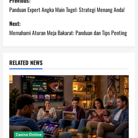
Previous:
o
Panduan Expert Angka Main Togel: Strategi Menang Anda!
s
Next:
Memahami Aturan Meja Bakarat: Panduan dan Tips Penting
t
n
a
RELATED NEWS
v
i
g
a
t
Casino Online