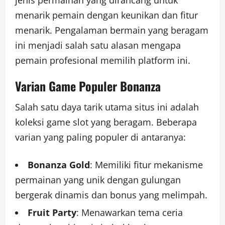
menarik pemain dengan keunikan dan fitur
menarik. Pengalaman bermain yang beragam
ini menjadi salah satu alasan mengapa
pemain profesional memilih platform ini.
Varian Game Populer Bonanza
Salah satu daya tarik utama situs ini adalah
koleksi game slot yang beragam. Beberapa
varian yang paling populer di antaranya:
Bonanza Gold
: Memiliki fitur mekanisme
permainan yang unik dengan gulungan
bergerak dinamis dan bonus yang melimpah.
Fruit Party
: Menawarkan tema ceria