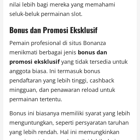
nilai lebih bagi mereka yang memahami
seluk-beluk permainan slot.
Bonus dan Promosi Eksklusif
Pemain profesional di situs Bonanza
menikmati berbagai jenis
bonus dan
promosi eksklusif
yang tidak tersedia untuk
anggota biasa. Ini termasuk bonus
pendaftaran yang lebih tinggi, cashback
mingguan, dan penawaran reload untuk
permainan tertentu.
Bonus ini biasanya memiliki syarat yang lebih
menguntungkan, seperti persyaratan taruhan
yang lebih rendah. Hal ini memungkinkan