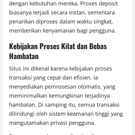
dengan kebutuhan mereka. Proses deposit
biasanya terjadi secara instan, sementara
penarikan diproses dalam waktu singkat,
memberikan kenyamanan bagi pengguna.
Kebijakan Proses Kilat dan Bebas
Hambatan
Situs ini dikenal karena kebijakan proses
transaksi yang cepat dan efisien. Ia
menyediakan pemrosesan otomatis, yang
meminimalkan kemungkinan terjadinya
hambatan. Di samping itu, semua transaksi
dilindungi oleh sistem keamanan tinggi yang
mengutamakan privasi pengguna.