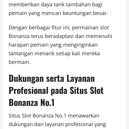
memberikan daya tarik tambahan bagi
pemain yang mencari keuntungan besar.
Dengan berbagai fitur ini, permainan slot
Bonanza terus beradaptasi dan memenuhi
harapan pemain yang menginginkan
tantangan menarik setiap kali mereka
bermain.
Dukungan serta Layanan
Profesional pada Situs Slot
Bonanza No.1
Situs Slot Bonanza No.1 menawarkan
dukungan dan layanan profesional yang