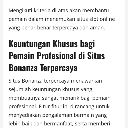
Mengikuti kriteria di atas akan membantu
pemain dalam menemukan situs slot online
yang benar-benar terpercaya dan aman.
Keuntungan Khusus bagi
Pemain Profesional di Situs
Bonanza Terpercaya
Situs Bonanza terpercaya menawarkan
sejumlah keuntungan khusus yang
membuatnya sangat menarik bagi pemain
profesional. Fitur-fitur ini dirancang untuk
menyediakan pengalaman bermain yang
lebih baik dan bermanfaat, serta memberi