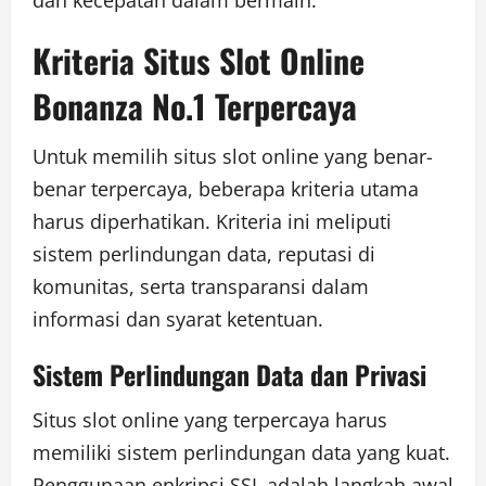
Kriteria Situs Slot Online
Bonanza No.1 Terpercaya
Untuk memilih situs slot online yang benar-
benar terpercaya, beberapa kriteria utama
harus diperhatikan. Kriteria ini meliputi
sistem perlindungan data, reputasi di
komunitas, serta transparansi dalam
informasi dan syarat ketentuan.
Sistem Perlindungan Data dan Privasi
Situs slot online yang terpercaya harus
memiliki sistem perlindungan data yang kuat.
Penggunaan enkripsi SSL adalah langkah awal