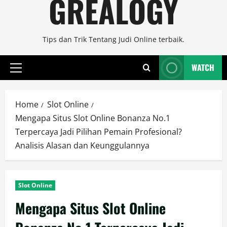
GREALOGY
Tips dan Trik Tentang Judi Online terbaik.
WATCH
Primary
Menu
Home
Slot Online
Mengapa Situs Slot Online Bonanza No.1
Terpercaya Jadi Pilihan Pemain Profesional?
Analisis Alasan dan Keunggulannya
Slot Online
Mengapa Situs Slot Online