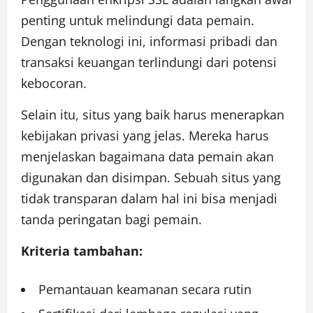
penting untuk melindungi data pemain.
Dengan teknologi ini, informasi pribadi dan
transaksi keuangan terlindungi dari potensi
kebocoran.
Selain itu, situs yang baik harus menerapkan
kebijakan privasi yang jelas. Mereka harus
menjelaskan bagaimana data pemain akan
digunakan dan disimpan. Sebuah situs yang
tidak transparan dalam hal ini bisa menjadi
tanda peringatan bagi pemain.
Kriteria tambahan:
Pemantauan keamanan secara rutin