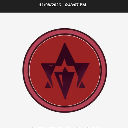
Skip
11/08/2026
6:43:08 PM
to
content