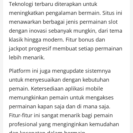
Teknologi terbaru diterapkan untuk
meningkatkan pengalaman bermain. Situs ini
menawarkan berbagai jenis permainan slot
dengan inovasi sebanyak mungkin, dari tema
klasik hingga modern. Fitur bonus dan
jackpot progresif membuat setiap permainan
lebih menarik.
Platform ini juga mengupdate sistemnya
untuk menyesuaikan dengan kebutuhan
pemain. Ketersediaan aplikasi mobile
memungkinkan pemain untuk mengakses
permainan kapan saja dan di mana saja.
Fitur-fitur ini sangat menarik bagi pemain
profesional yang menginginkan kemudahan
dan kecepatan dalam bermain.