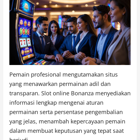
Pemain profesional mengutamakan situs
yang menawarkan permainan adil dan
transparan. Slot online Bonanza menyediakan
informasi lengkap mengenai aturan
permainan serta persentase pengembalian
yang jelas, menambah kepercayaan pemain
dalam membuat keputusan yang tepat saat
berjudi.