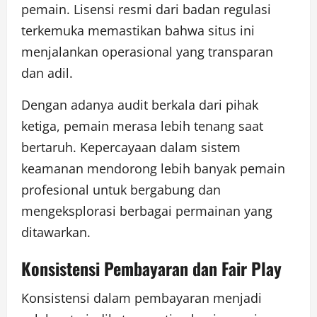
pemain. Lisensi resmi dari badan regulasi
terkemuka memastikan bahwa situs ini
menjalankan operasional yang transparan
dan adil.
Dengan adanya audit berkala dari pihak
ketiga, pemain merasa lebih tenang saat
bertaruh. Kepercayaan dalam sistem
keamanan mendorong lebih banyak pemain
profesional untuk bergabung dan
mengeksplorasi berbagai permainan yang
ditawarkan.
Konsistensi Pembayaran dan Fair Play
Konsistensi dalam pembayaran menjadi