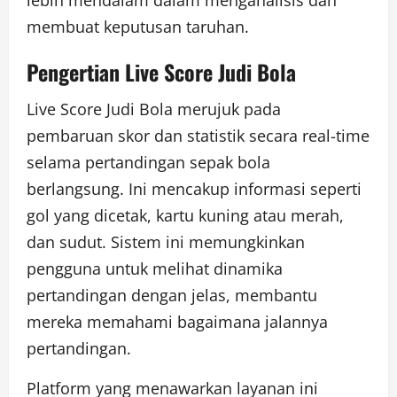
lebih mendalam dalam menganalisis dan
membuat keputusan taruhan.
Pengertian Live Score Judi Bola
Live Score Judi Bola merujuk pada
pembaruan skor dan statistik secara real-time
selama pertandingan sepak bola
berlangsung. Ini mencakup informasi seperti
gol yang dicetak, kartu kuning atau merah,
dan sudut. Sistem ini memungkinkan
pengguna untuk melihat dinamika
pertandingan dengan jelas, membantu
mereka memahami bagaimana jalannya
pertandingan.
Platform yang menawarkan layanan ini