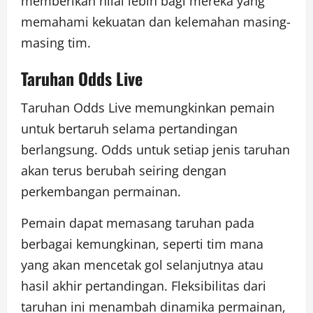
memberikan nilai lebih bagi mereka yang
memahami kekuatan dan kelemahan masing-
masing tim.
Taruhan Odds Live
Taruhan Odds Live memungkinkan pemain
untuk bertaruh selama pertandingan
berlangsung. Odds untuk setiap jenis taruhan
akan terus berubah seiring dengan
perkembangan permainan.
Pemain dapat memasang taruhan pada
berbagai kemungkinan, seperti tim mana
yang akan mencetak gol selanjutnya atau
hasil akhir pertandingan. Fleksibilitas dari
taruhan ini menambah dinamika permainan,