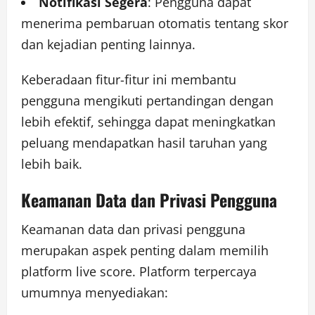
Notifikasi Segera
: Pengguna dapat
menerima pembaruan otomatis tentang skor
dan kejadian penting lainnya.
Keberadaan fitur-fitur ini membantu
pengguna mengikuti pertandingan dengan
lebih efektif, sehingga dapat meningkatkan
peluang mendapatkan hasil taruhan yang
lebih baik.
Keamanan Data dan Privasi Pengguna
Keamanan data dan privasi pengguna
merupakan aspek penting dalam memilih
platform live score. Platform terpercaya
umumnya menyediakan: