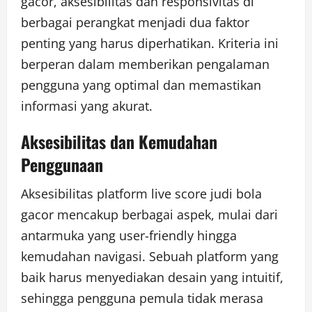
gacor, aksesibilitas dan responsivitas di
berbagai perangkat menjadi dua faktor
penting yang harus diperhatikan. Kriteria ini
berperan dalam memberikan pengalaman
pengguna yang optimal dan memastikan
informasi yang akurat.
Aksesibilitas dan Kemudahan
Penggunaan
Aksesibilitas platform live score judi bola
gacor mencakup berbagai aspek, mulai dari
antarmuka yang user-friendly hingga
kemudahan navigasi. Sebuah platform yang
baik harus menyediakan desain yang intuitif,
sehingga pengguna pemula tidak merasa