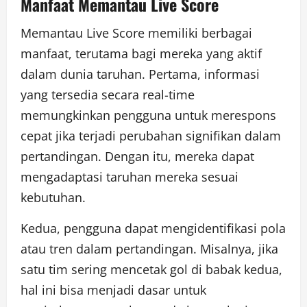
Manfaat Memantau Live Score
Memantau Live Score memiliki berbagai
manfaat, terutama bagi mereka yang aktif
dalam dunia taruhan. Pertama, informasi
yang tersedia secara real-time
memungkinkan pengguna untuk merespons
cepat jika terjadi perubahan signifikan dalam
pertandingan. Dengan itu, mereka dapat
mengadaptasi taruhan mereka sesuai
kebutuhan.
Kedua, pengguna dapat mengidentifikasi pola
atau tren dalam pertandingan. Misalnya, jika
satu tim sering mencetak gol di babak kedua,
hal ini bisa menjadi dasar untuk