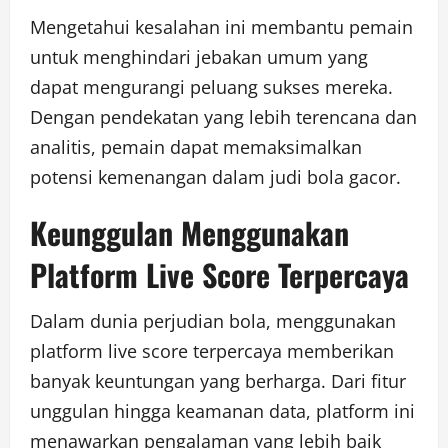
Mengetahui kesalahan ini membantu pemain
untuk menghindari jebakan umum yang
dapat mengurangi peluang sukses mereka.
Dengan pendekatan yang lebih terencana dan
analitis, pemain dapat memaksimalkan
potensi kemenangan dalam judi bola gacor.
Keunggulan Menggunakan
Platform Live Score Terpercaya
Dalam dunia perjudian bola, menggunakan
platform live score terpercaya memberikan
banyak keuntungan yang berharga. Dari fitur
unggulan hingga keamanan data, platform ini
menawarkan pengalaman yang lebih baik