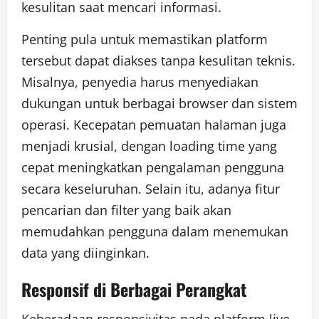
kesulitan saat mencari informasi.
Penting pula untuk memastikan platform
tersebut dapat diakses tanpa kesulitan teknis.
Misalnya, penyedia harus menyediakan
dukungan untuk berbagai browser dan sistem
operasi. Kecepatan pemuatan halaman juga
menjadi krusial, dengan loading time yang
cepat meningkatkan pengalaman pengguna
secara keseluruhan. Selain itu, adanya fitur
pencarian dan filter yang baik akan
memudahkan pengguna dalam menemukan
data yang diinginkan.
Responsif di Berbagai Perangkat